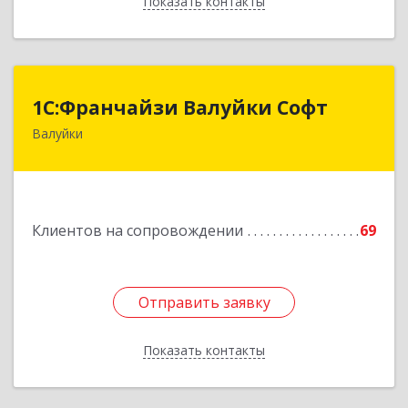
Показать контакты
Назад
1С:Франчайзи Валуйки Софт
1С:Франчайзи Валуйки Софт
Валуйки
309996, Белгородская обл, Валуйки г, Горького,
дом № 21, кв.21
Подробнее
Клиентов на сопровождении
69
Отправить заявку
Отправить заявку
Показать контакты
Назад