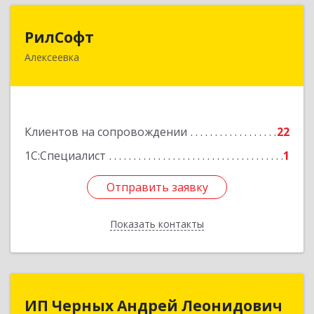
РилСофт
РилСофт
Алексеевка
309850, Белгородская обл, Алексеевский р-н,
Алексеевка г, 1-й Мостовой пер, дом № 5А
Подробнее
Клиентов на сопровождении
22
1С:Специалист
1
Отправить заявку
Отправить заявку
Показать контакты
Назад
ИП Черных Андрей Леонидович
ИП Черных Андрей Леонидович