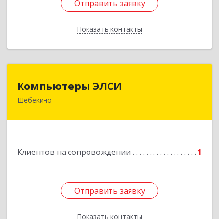
Отправить заявку
Отправить заявку
Показать контакты
Назад
Компьютеры ЭЛСИ
Компьютеры ЭЛСИ
Шебекино
309290, Белгородская обл, Шебекино,
ул.Ленина , д.12
Подробнее
Клиентов на сопровождении
1
Отправить заявку
Отправить заявку
Показать контакты
Назад