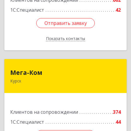
Клиентов на сопровождении
662
1С:Специалист
42
Отправить заявку
Отправить заявку
Показать контакты
Назад
Мега-Ком
Мега-Ком
Курск
305001, Курская обл, Курск г, Красной Армии ул,
дом № 23 А
Подробнее
Клиентов на сопровождении
374
1С:Специалист
44