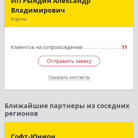
ИП Рындин Александр
ИП Рындин Александр
Владимирович
Владимирович
Короча
309 201, Белгородская обл, Корочанский р-н,
Дальняя Игуменка с, Кураковка ул, дом № 76
Клиентов на сопровождении
11
Подробнее
Отправить заявку
Отправить заявку
Показать контакты
Назад
Ближайшие партнеры из соседних
регионов
Софт-Юнион
Софт-Юнион