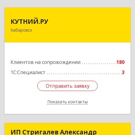
КУТНИЙ.РУ
КУТНИЙ.РУ
Хабаровск
680007, Хабаровский край, Хабаровск г,
Шевчука ул, дом № 42, оф.505
Подробнее
Клиентов на сопровождении
180
1С:Специалист
3
Отправить заявку
Отправить заявку
Показать контакты
Назад
ИП Стригалев Александр
ИП Стригалев Александр