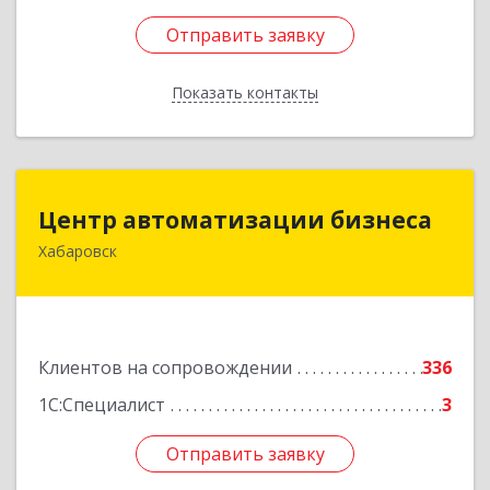
Отправить заявку
Отправить заявку
Показать контакты
Назад
Центр автоматизации бизнеса
Центр автоматизации бизнеса
Хабаровск
680030, Хабаровский край, Хабаровск г, Ленина
ул, дом № 4, оф.802
Подробнее
Клиентов на сопровождении
336
1С:Специалист
3
Отправить заявку
Отправить заявку