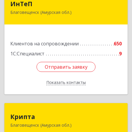
ИнТеП
Благовещенск (Амурская обл.)
675000, Амурская обл, Благовещенск г,
Горького ул, дом № 172/1
Подробнее
Клиентов на сопровождении
650
1С:Специалист
9
Отправить заявку
Отправить заявку
Показать контакты
Назад
Крипта
Крипта
Благовещенск (Амурская обл.)
675000, Амурская обл, Благовещенск г,