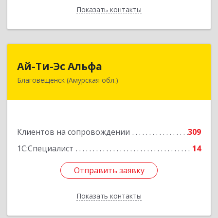
Показать контакты
Назад
Ай-Ти-Эс Альфа
Ай-Ти-Эс Альфа
Благовещенск (Амурская обл.)
675000, Амурская обл, Благовещенск г, Зейская
ул, дом № 134, оф.515
Подробнее
Клиентов на сопровождении
309
1С:Специалист
14
Отправить заявку
Отправить заявку
Показать контакты
Назад