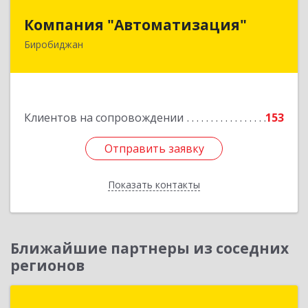
Компания "Автоматизация"
Компания "Автоматизация"
Биробиджан
679016, Еврейская Аобл, Биробиджан г,
Советская ул, дом № 59, кв.3
Подробнее
Клиентов на сопровождении
153
Отправить заявку
Отправить заявку
Показать контакты
Назад
Ближайшие партнеры из соседних
регионов
ИнТеП