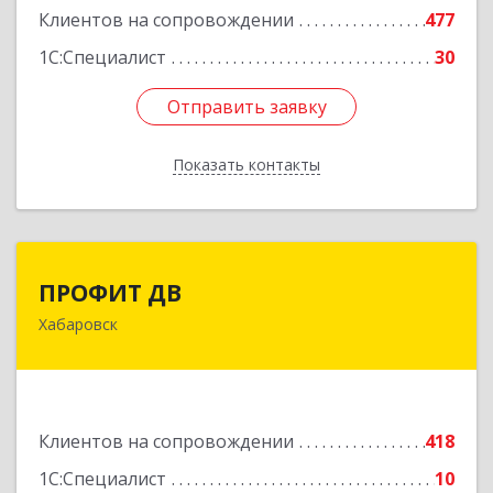
Клиентов на сопровождении
477
1С:Специалист
30
Отправить заявку
Отправить заявку
Показать контакты
Назад
ПРОФИТ ДВ
ПРОФИТ ДВ
Хабаровск
680000, Хабаровский край, Хабаровск г,
Муравьева-Амурского ул, дом № 25, пом.I
Подробнее
Клиентов на сопровождении
418
1С:Специалист
10