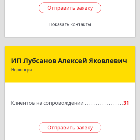
Отправить заявку
Отправить заявку
Показать контакты
Назад
ИП Лубсанов Алексей Яковлевич
ИП Лубсанов Алексей Яковлевич
Нерюнгри
675002, Амурская область, г. Благовещенск, ул.
Краснофлотская ,77/1, кв.38
Подробнее
Клиентов на сопровождении
31
Отправить заявку
Отправить заявку