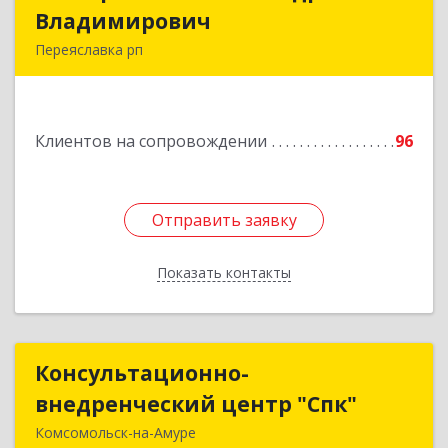
Владимирович
Владимирович
Переяславка рп
682910, Хабаровский край, Имени Лазо р-н,
Переяславка рп, Ленина ул, дом № 30, оф.1
Клиентов на сопровождении
96
Подробнее
Отправить заявку
Отправить заявку
Показать контакты
Назад
Консультационно-
Консультационно-
внедренческий центр "Спк"
внедренческий центр "Спк"
Комсомольск-на-Амуре