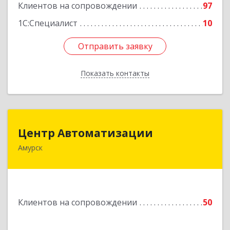
Клиентов на сопровождении
97
1С:Специалист
10
Отправить заявку
Отправить заявку
Показать контакты
Назад
Центр Автоматизации
Центр Автоматизации
Амурск
682640, Хабаровский край, Амурск г, Мира пр-
кт, дом № 55, оф.2
Подробнее
Клиентов на сопровождении
50