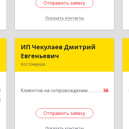
Отправить заявку
Отправить заявку
Показать контакты
Назад
-
ИП Чекулаев Дмитрий
ИП Чекулаев Дмитрий
"
Евгеньевич
Евгеньевич
Костомукша
,
Подробнее
,
1
3
Клиентов на сопровождении
36
е
3
Отправить заявку
Отправить заявку
Показать контакты
Назад