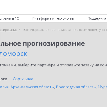
ограммы 1С
Платформа и технологии
Поддержка 
нозирование
1С:Универсальное прогнозирование в населенном пунте
альное прогнозирование
ломорск
очками, выберите партнёра и отправьте заявку на ко
рск
Сортавала
релия
,
Архангельская область
,
Вологодская область
,
Мурм