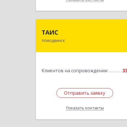
ТАИ
ТАИС
Новодвинск
164902, Архангельская обл
Новодвинск г, Димитрова ул, дом 
4
Подробне
Клиентов на сопровождении
3
Отправить заявку
Отправить заявку
Показать контакты
Назад