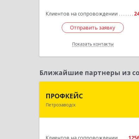
Клиентов на сопровождении
2
Отправить заявку
Отправить заявку
Показать контакты
Назад
Ближайшие партнеры из со
ПРОФКЕЙ
ПРОФКЕЙС
Петрозаводск
185035, Карелия Респ, Петрозаводск г
Красная ул, дом № 1
Подробне
Клиентов на сопровождении
125