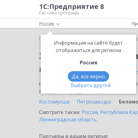
1С:Предприятие 8
Система программ
Россия
Пр
Главная
Сервисы ИТС
1С:Универсальное прог
Информация на сайте будет
отображаться для региона
Заказать 1С:Универс
Россия
в населенном пунте
Бе
Да, все верно
Ознакомьтесь с информационными карт
Выбрать другой
внедрение продукта.
Костомукша
Петрозаводск
Беломо
Смотрите также:
Россия
,
Республика Ка
Ленинградская область
Партнеры в вашем регионе: