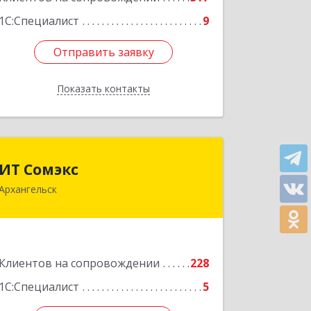
1С:Специалист
9
Отправить заявку
Отправить заявку
Показать контакты
Назад
ИТ Сомэкс
ИТ Сомэкс
Архангельск
163001, Архангельская обл,
Архангельск г, Советских
Космонавтов пр-кт, дом № 176, оф.13
Подробнее
Клиентов на сопровождении
228
1С:Специалист
5