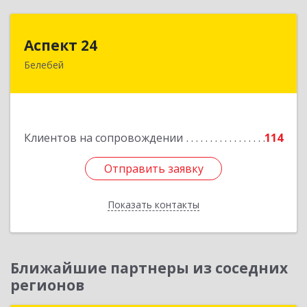
Аспект 24
Аспект 24
Белебей
452000, Башкортостан Респ, Белебей г, им
В.И.Ленина ул, дом № 23/1
Подробнее
Клиентов на сопровождении
114
Отправить заявку
Отправить заявку
Показать контакты
Назад
Ближайшие партнеры из соседних
регионов