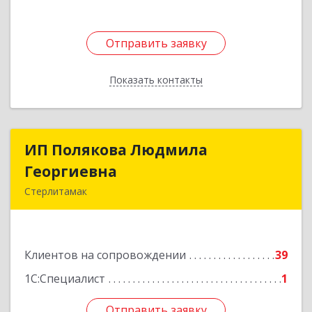
Отправить заявку
Отправить заявку
Показать контакты
Назад
ИП Полякова Людмила
ИП Полякова Людмила
Георгиевна
Георгиевна
Стерлитамак
453120, Башкортостан Респ, Стерлитамак г,
Имая Насыри ул, дом № 1, кв.74
Клиентов на сопровождении
39
Подробнее
1С:Специалист
1
Отправить заявку
Отправить заявку