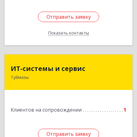
Отправить заявку
Отправить заявку
Показать контакты
Назад
ИТ-системы и сервис
ИТ-системы и сервис
Туймазы
452 750, 452750, Башкортостан Респ,
Туймазинский р-н, Туймазы г, Заводская ул,
дом № 11
Подробнее
Клиентов на сопровождении
1
Отправить заявку
Отправить заявку