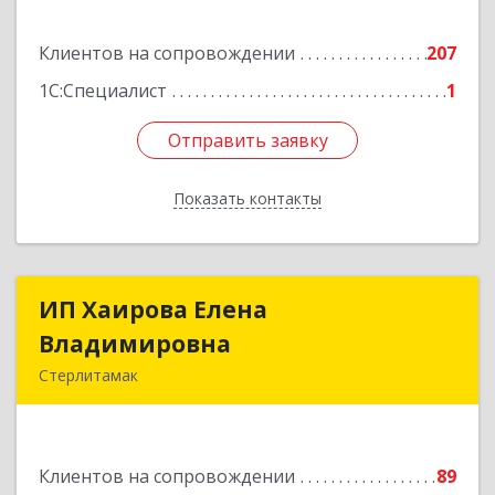
Подробнее
Клиентов на сопровождении
207
1С:Специалист
1
Отправить заявку
Отправить заявку
Показать контакты
Назад
ИП Хаирова Елена
ИП Хаирова Елена
Владимировна
Владимировна
Стерлитамак
Подробнее
Клиентов на сопровождении
89