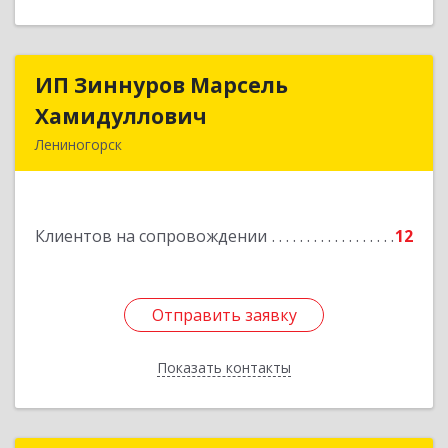
ИП Зиннуров Марсель
ИП Зиннуров Марсель
Хамидуллович
Хамидуллович
Лениногорск
423250, Татарстан Респ, Лениногорский р-н,
Лениногорск г, Халиуллина ул, дом № 79
Клиентов на сопровождении
12
Подробнее
Отправить заявку
Отправить заявку
Показать контакты
Назад