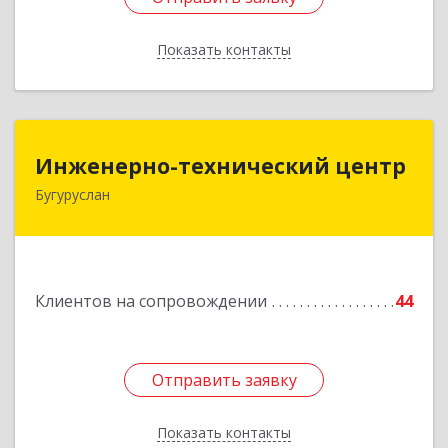
Показать контакты
Назад
Инженерно-технический центр
Инженерно-технический центр
Бугуруслан
461633, Оренбургская обл, Бугуруслан г,
Больничный пер, дом № 8
Подробнее
Клиентов на сопровождении
44
Отправить заявку
Отправить заявку
Показать контакты
Назад