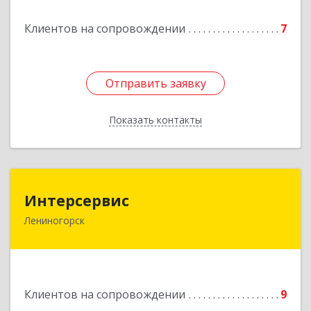
Подробнее
Клиентов на сопровождении
7
Отправить заявку
Отправить заявку
Показать контакты
Назад
Интерсервис
Интерсервис
Лениногорск
423250, Татарстан Респ, Лениногорск г,
Гагарина ул, дом № 36
Подробнее
Клиентов на сопровождении
9