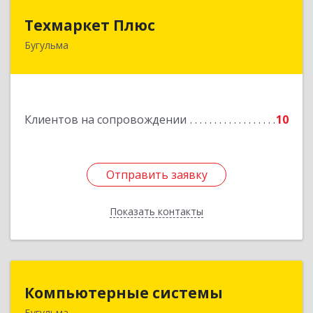
Техмаркет Плюс
Техмаркет Плюс
Бугульма
423231, РТ, Бугульма, ул.Белинского, д.13
Подробнее
Клиентов на сопровождении
10
Отправить заявку
Отправить заявку
Показать контакты
Назад
Компьютерные системы
Компьютерные системы
Бугульма