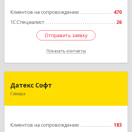
Подробнее
Клиентов на сопровождении
470
1С:Специалист
26
Отправить заявку
Отправить заявку
Показать контакты
Назад
Датекс Софт
Датекс Софт
Самара
443070, Самарская обл, Самара г, Партизанская
ул, дом № 86, оф.723
Подробнее
Клиентов на сопровождении
183