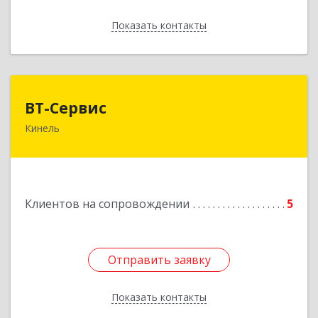
Показать контакты
Назад
ВТ-Сервис
ВТ-Сервис
Кинель
446436, Самарская обл, Кинель г, Маяковского
ул, дом № 61
Подробнее
Клиентов на сопровождении
5
Отправить заявку
Отправить заявку
Показать контакты
Назад