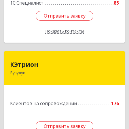
1С:Специалист
85
Отправить заявку
Отправить заявку
Показать контакты
Назад
КЭтрион
КЭтрион
Бузулук
461040, Оренбургская обл, Бузулук г, Пушкина
ул, дом № 3Б
Подробнее
Клиентов на сопровождении
176
Отправить заявку
Отправить заявку