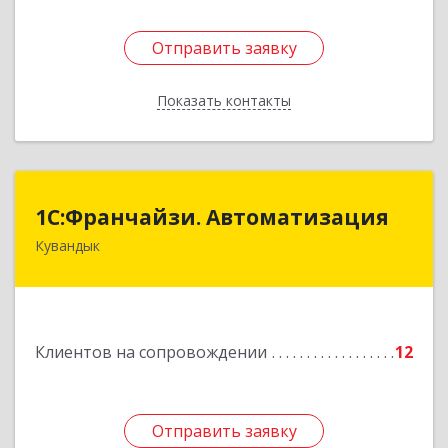
Отправить заявку
Отправить заявку
Показать контакты
Назад
1С:Франчайзи. Автоматизация
1С:Франчайзи. Автоматизация
Кувандык
462220, Оренбургская обл, Кувандыкский р-н,
Кувандык г, Советская ул, дом № 10
Подробнее
Клиентов на сопровождении
12
Отправить заявку
Отправить заявку