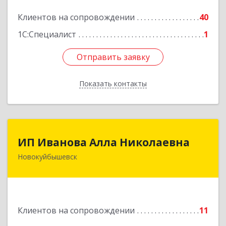
Подробнее
Клиентов на сопровождении
40
1С:Специалист
1
Отправить заявку
Отправить заявку
Показать контакты
Назад
ИП Иванова Алла Николаевна
ИП Иванова Алла Николаевна
Новокуйбышевск
446 201, Самарская обл.,
г.Новокуйбышевск,ул.Ворошилова,д.30,кв.70
Подробнее
Клиентов на сопровождении
11