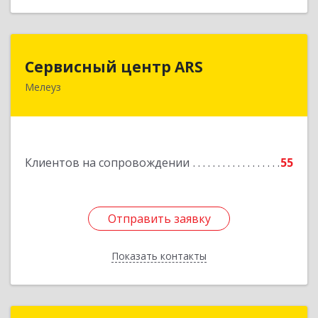
Сервисный центр ARS
Сервисный центр ARS
Мелеуз
Подробнее
Клиентов на сопровождении
55
Отправить заявку
Отправить заявку
Показать контакты
Назад