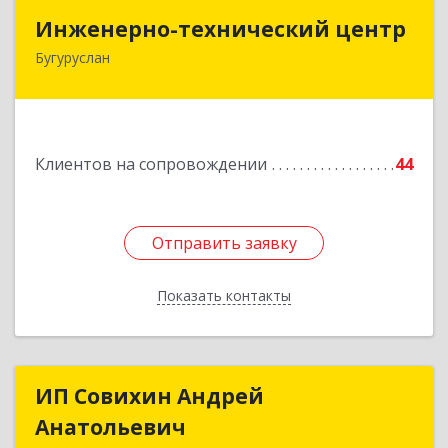
Инженерно-технический центр
Инженерно-технический центр
Бугуруслан
461633, Оренбургская обл, Бугуруслан г,
Больничный пер, дом № 8
Подробнее
Клиентов на сопровождении
44
Отправить заявку
Отправить заявку
Показать контакты
Назад
ИП Совихин Андрей
ИП Совихин Андрей
Анатольевич
Анатольевич