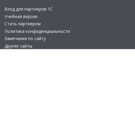
Вход для партнеров 1С
Учебная версия
Стать партнером
Политика конфиденциальности
Замечания по сайту
Другие сайты
Телефон:
+7 (495) 737-92-57
Email:
site_v8@1c.ru
Отдел продаж:
г. Москва
,
улица Селезнёвская, дом 21
© 2026 АО «Группа 1С» (правопреемник «1С»). Все права на сайт
защищены
© 2011- 2026 ООО «1С-Софт» (
о компании
).
Исключительное право на технологическую платформу