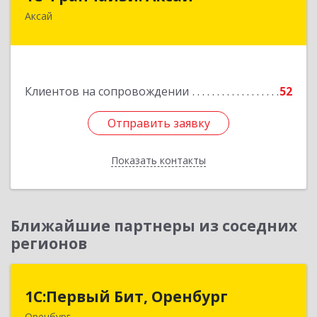
Аксай
090302, Казахстан, ЗКО, г.Аксай,
ул.Железнодорожная 174/1
Подробнее
Клиентов на сопровождении
52
Отправить заявку
Отправить заявку
Показать контакты
Назад
Ближайшие партнеры из соседних
регионов
1С:Первый Бит, Оренбург
1С:Первый Бит, Оренбург
Оренбург