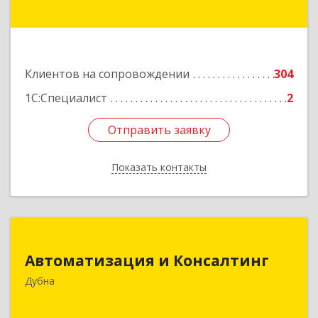
оф.12
Подробнее
Клиентов на сопровождении
304
1С:Специалист
2
Отправить заявку
Отправить заявку
Показать контакты
Назад
Автоматизация и Консалтинг
Автоматизация и Консалтинг
141983, Московская обл, г.о.Дубна, Дубна г,
Дубна
Программистов ул, дом № 4, строение 4, оф.306