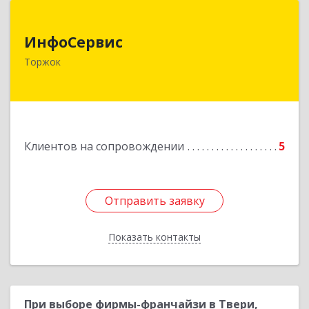
ИнфоСервис
ИнфоСервис
172002, Тверская обл, Торжок г, Радищева ул,
Торжок
дом № 2
Подробнее
Клиентов на сопровождении
5
Отправить заявку
Отправить заявку
Показать контакты
Назад
При выборе фирмы-франчайзи в Твери,