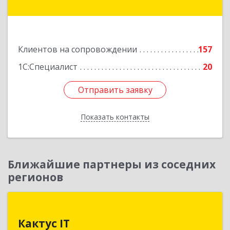
Подробнее
Клиентов на сопровождении
157
1С:Специалист
20
Отправить заявку
Отправить заявку
Показать контакты
Назад
Ближайшие партнеры из соседних
регионов
Кактус IT
Кактус IT