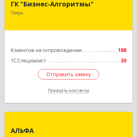
ГК "Бизнес-Алгоритмы"
170006, Тверская обл, Тверь г, Брагина ул, дом
Тверь
№ 6а, оф.300
Подробнее
Клиентов на сопровождении
188
1С:Специалист
30
Отправить заявку
Отправить заявку
Показать контакты
Назад
АЛЬФА
АЛЬФА
170002, Тверская обл, Тверь г, Чайковского пр-