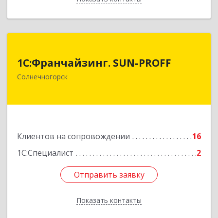
1С:Франчайзинг. SUN-PROFF
1С:Франчайзинг. SUN-PROFF
141503, Московская обл, Солнечногорский р-н,
Солнечногорск
Солнечногорск г, Тамойкина ул, дом № 2, оф.26
Подробнее
Клиентов на сопровождении
16
1С:Специалист
2
Отправить заявку
Отправить заявку
Показать контакты
Назад