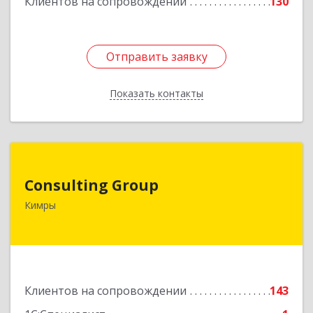
Клиентов на сопровождении
130
Отправить заявку
Отправить заявку
Показать контакты
Назад
Consulting Group
Consulting Group
171507, Тверская обл, Кимры г, Малая Садовая
Кимры
ул, дом № 46
Подробнее
Клиентов на сопровождении
143