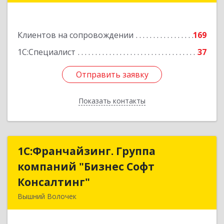
Подробнее
Клиентов на сопровождении
169
1С:Специалист
37
Отправить заявку
Отправить заявку
Показать контакты
Назад
1С:Франчайзинг. Группа
1С:Франчайзинг. Группа
компаний "Бизнес Софт
компаний "Бизнес Софт
Консалтинг"
Консалтинг"
Вышний Волочек
171157, Тверская обл, Вышний Волочек г,
Карла Либкнехта ул, дом № 24, кв.3