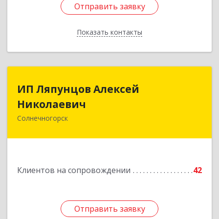
Отправить заявку
Отправить заявку
Показать контакты
Назад
ИП Ляпунцов Алексей
ИП Ляпунцов Алексей
Николаевич
Николаевич
Солнечногорск
Подробнее
Клиентов на сопровождении
42
Отправить заявку
Отправить заявку