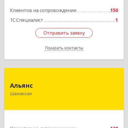
Клиентов на сопровождении
150
Подробнее
1С:Специалист
1
Отправить заявку
Отправить заявку
Показать контакты
Назад
Альянс
Альянс
143700, Московская обл, Шаховской р-н,
Шаховская
рп.Шаховская, ул.1-я Советская, дом № 44
Подробнее