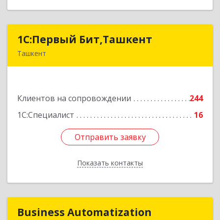
1C:Первый Бит,Ташкент
1C:Первый Бит,Ташкент
Ташкент
г. Ташкент, Мирабадский район, ул. Афросиаб,
4Б, ком 205А
Клиентов на сопровождении
244
Подробнее
1С:Специалист
16
Отправить заявку
Отправить заявку
Показать контакты
Назад
Business Automatization
Business Automatization