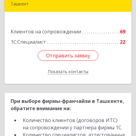
Ташкент
Узбекистан, г. Ташкент, Мирабадский район,
ул. Афросиеб, дом 4Б
Клиентов на сопровождении
69
Подробнее
1С:Специалист
22
Отправить заявку
Отправить заявку
Показать контакты
Назад
При выборе фирмы-франчайзи в Ташкенте,
обратите внимание на:
Количество клиентов (договоров ИТС)
на сопровождении у партнера фирмы 1С.
Количество специалистов, аттестованных