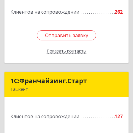
Подробнее
Клиентов на сопровождении
262
Отправить заявку
Отправить заявку
Показать контакты
Назад
1С:Франчайзинг.Старт
1С:Франчайзинг.Старт
Ташкент
Узбекистан, г.Ташкент, Шахантахурский район,
массив Хадра д.17А
Клиентов на сопровождении
127
Подробнее