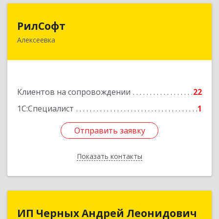
РилСофт
РилСофт
Алексеевка
309850, Белгородская обл, Алексеевский р-н,
Алексеевка г, 1-й Мостовой пер, дом № 5А
Подробнее
Клиентов на сопровождении
22
1С:Специалист
1
Отправить заявку
Отправить заявку
Показать контакты
Назад
ИП Черных Андрей Леонидович
ИП Черных Андрей Леонидович