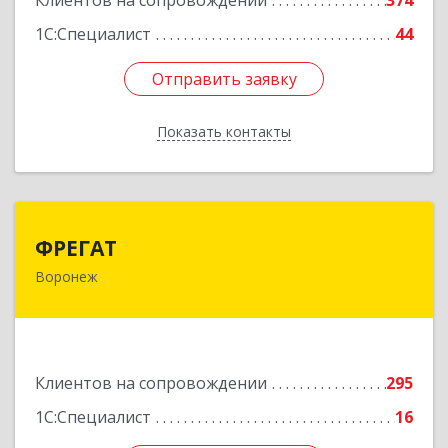
Клиентов на сопровождении
374
1С:Специалист
44
Отправить заявку
Отправить заявку
Показать контакты
Назад
ФРЕГАТ
ФРЕГАТ
Воронеж
394006, Воронежская обл, Воронеж г,
Бахметьева ул, дом № 2Б, пом.I, офис 220
Подробнее
Клиентов на сопровождении
295
1С:Специалист
16