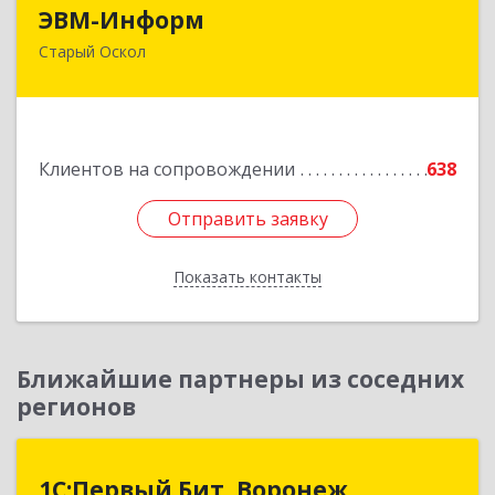
ЭВМ-Информ
ЭВМ-Информ
Старый Оскол
309516, Белгородская обл, Старый Оскол г,
Лесной мкр, дом № 3, оф.103
Подробнее
Клиентов на сопровождении
638
Отправить заявку
Отправить заявку
Показать контакты
Назад
Ближайшие партнеры из соседних
регионов
1С:Первый Бит, Воронеж
1С:Первый Бит, Воронеж