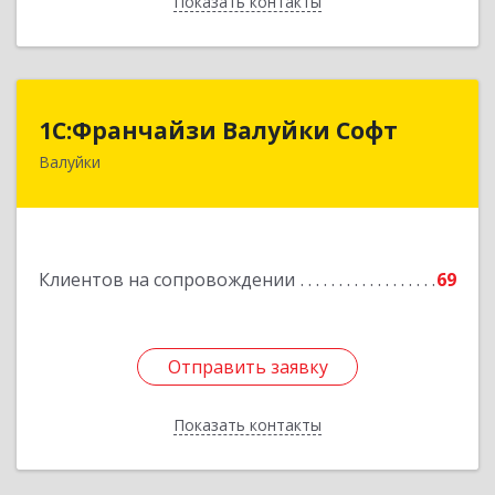
Показать контакты
Назад
1С:Франчайзи Валуйки Софт
1С:Франчайзи Валуйки Софт
Валуйки
309996, Белгородская обл, Валуйки г, Горького,
дом № 21, кв.21
Подробнее
Клиентов на сопровождении
69
Отправить заявку
Отправить заявку
Показать контакты
Назад