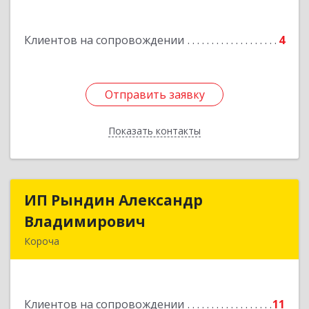
Подробнее
Клиентов на сопровождении
4
Отправить заявку
Отправить заявку
Показать контакты
Назад
ИП Рындин Александр
ИП Рындин Александр
Владимирович
Владимирович
Короча
309 201, Белгородская обл, Корочанский р-н,
Дальняя Игуменка с, Кураковка ул, дом № 76
Клиентов на сопровождении
11
Подробнее