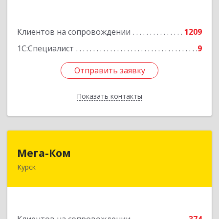
Подробнее
Клиентов на сопровождении
1209
1С:Специалист
9
Отправить заявку
Отправить заявку
Показать контакты
Назад
Мега-Ком
Мега-Ком
Курск
305001, Курская обл, Курск г, Красной Армии ул,
дом № 23 А
Подробнее