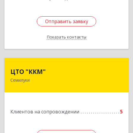
Отправить заявку
Отправить заявку
Показать контакты
Назад
ЦТО "ККМ"
ЦТО "ККМ"
Семилуки
Подробнее
Клиентов на сопровождении
5