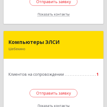
Отправить заявку
Отправить заявку
Показать контакты
Назад
Компьютеры ЭЛСИ
Компьютеры ЭЛСИ
Шебекино
309290, Белгородская обл, Шебекино,
ул.Ленина , д.12
Подробнее
Клиентов на сопровождении
1
Отправить заявку
Отправить заявку
Показать контакты
Назад