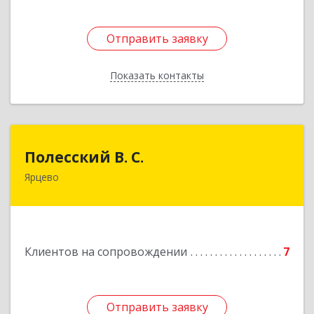
Отправить заявку
Отправить заявку
Показать контакты
Назад
Полесский В. С.
Полесский В. С.
Ярцево
215800,Смоленская обл. г. Ярцево,
ул.Краснофлотская д.30
Подробнее
Клиентов на сопровождении
7
Отправить заявку
Отправить заявку