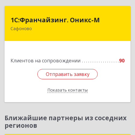
1С:Франчайзинг. Оникс-М
1С:Франчайзинг. Оникс-М
Сафоново
215500, Смоленская обл, Сафоновский р-н,
Сафоново г, Революционная ул, дом № 9а
Подробнее
Клиентов на сопровождении
90
Отправить заявку
Отправить заявку
Показать контакты
Назад
Ближайшие партнеры из соседних
регионов