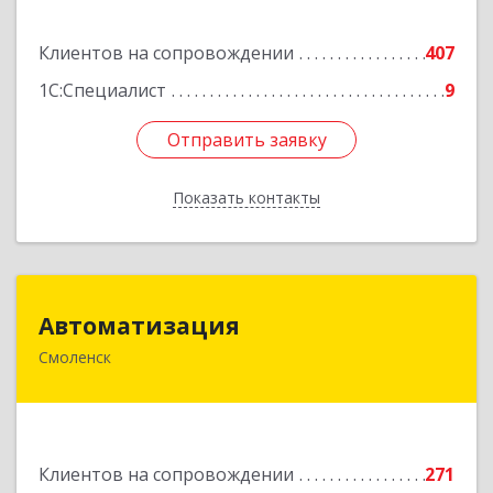
Подробнее
Клиентов на сопровождении
407
1С:Специалист
9
Отправить заявку
Отправить заявку
Показать контакты
Назад
Автоматизация
Автоматизация
Смоленск
214019, Смоленская обл, Смоленск г, Марии
Октябрьской ул, дом № 16, оф.107
Подробнее
Клиентов на сопровождении
271