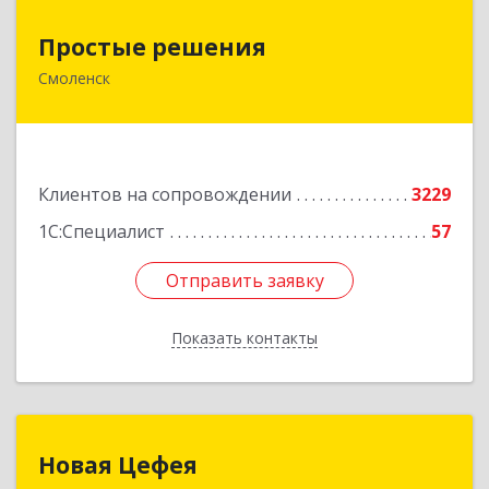
Простые решения
Простые решения
Смоленск
214015, Смоленская обл, Смоленск г, Большая
Краснофлотская ул, дом № 17
Подробнее
Клиентов на сопровождении
3229
1С:Специалист
57
Отправить заявку
Отправить заявку
Показать контакты
Назад
Новая Цефея
Новая Цефея