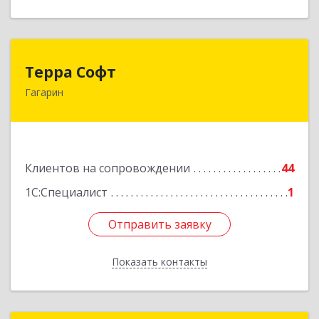
Терра Софт
Терра Софт
Гагарин
215010, Смоленская обл, Гагарин г, Ленина ул,
дом № 12
Подробнее
Клиентов на сопровождении
44
1С:Специалист
1
Отправить заявку
Отправить заявку
Показать контакты
Назад