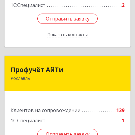
1С:Специалист
2
Отправить заявку
Отправить заявку
Показать контакты
Назад
Профучёт АйТи
Профучёт АйТи
Рославль
216500, Смоленская обл, Рославльский р-н,
Рославль г, Урицкого ул, дом № 13, кв.4
Подробнее
Клиентов на сопровождении
139
1С:Специалист
1
Отправить заявку
Отправить заявку