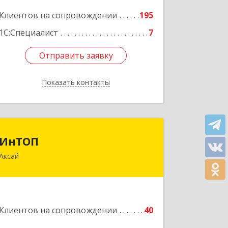
Подробнее
Клиентов на сопровождении
195
1С:Специалист
7
Отправить заявку
Отправить заявку
Показать контакты
Назад
ИнТОП
ИнТОП
Аксай
344000, Ростов-на-Дону г,
Буденновский пр-кт, дом № 80,
оф.1004
Подробнее
Клиентов на сопровождении
40