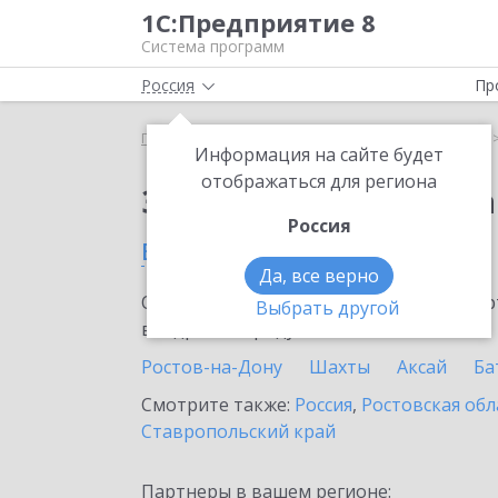
1С:Предприятие 8
Система программ
Россия
Пр
Главная
Сервисы ИТС
1С:Статус самозанятого
Информация на сайте будет
отображаться для региона
Заказать 1С:Статус с
Россия
в Новошахтинске
Да, все верно
Ознакомьтесь с информационными карт
Выбрать другой
внедрение продукта.
Ростов-на-Дону
Шахты
Аксай
Ба
Смотрите также:
Россия
,
Ростовская обл
Ставропольский край
Партнеры в вашем регионе: