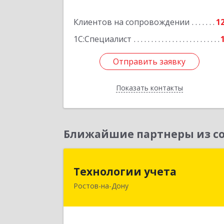
Подробне
Клиентов на сопровождении
1
1С:Специалист
Отправить заявку
Отправить заявку
Показать контакты
Назад
Ближайшие партнеры из со
Технологии учет
Технологии учета
Ростов-на-Дону
344064, Ростовская обл, Ростов-на
Дону г, Вавилова ул, дом № 68, оф.30