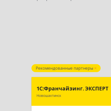
Рекомендованные партнеры
1С:Франчайзинг. ЭКСПЕР
1С:Франчайзинг. ЭКСПЕРТ
Новошахтинск
346901, Ростовская обл
Новошахтинск г, Куйбышева ул, до
№ 6, кв.