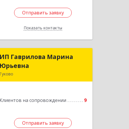
Отправить заявку
Отправить заявку
Показать контакты
Назад
ИП Гаврилова Марина
ИП Гаврилова Марина
Юрьевна
Юрьевна
Гуково
Подробнее
Клиентов на сопровождении
9
Отправить заявку
Отправить заявку