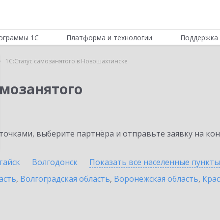
ограммы 1С
Платформа и технологии
Поддержка 
1С:Статус самозанятого в Новошахтинске
амозанятого
очками, выберите партнёра и отправьте заявку на ко
тайск
Волгодонск
Показать все населенные
пункты
асть
,
Волгоградская область
,
Воронежская область
,
Крас