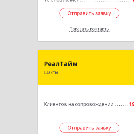
Отправить заявку
Отправить заявку
Показать контакты
Назад
РеалТай
РеалТайм
Шахты
346504, Ростовская обл, Шахты г
Чернышевского ул, дом № 4
Подробне
Клиентов на сопровождении
1
Отправить заявку
Отправить заявку