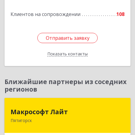
Подробнее
Клиентов на сопровождении
108
Отправить заявку
Отправить заявку
Показать контакты
Назад
Ближайшие партнеры из соседних
регионов
Макрософт Лайт
Макрософт Лайт
Пятигорск
357501, Ставропольский край, Пятигорск г,
Коста Хетагурова ул, дом № 4