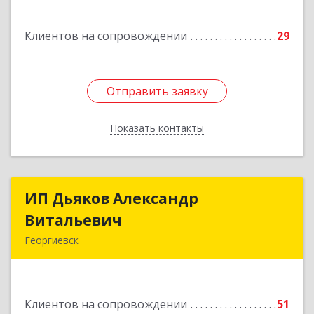
Подробнее
Клиентов на сопровождении
29
Отправить заявку
Отправить заявку
Показать контакты
Назад
ИП Дьяков Александр
ИП Дьяков Александр
Витальевич
Витальевич
Георгиевск
Подробнее
Клиентов на сопровождении
51