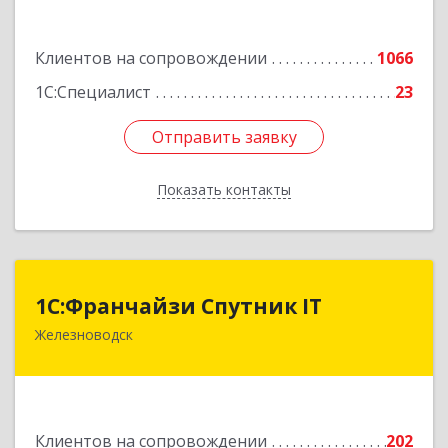
Подробнее
Клиентов на сопровождении
1066
1С:Специалист
23
Отправить заявку
Отправить заявку
Показать контакты
Назад
1С:Франчайзи Спутник IT
1С:Франчайзи Спутник IT
Железноводск
357430, Ставропольский край, город-курорт
Железноводск, Иноземцево п, Свободы ул, дом
№ 136
Подробнее
Клиентов на сопровождении
202