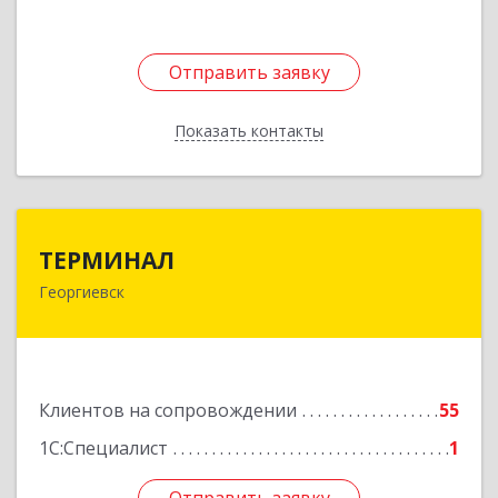
Отправить заявку
Отправить заявку
Показать контакты
Назад
ТЕРМИНАЛ
ТЕРМИНАЛ
Георгиевск
357820, Ставропольский край, Георгиевск г,
Калинина ул, дом № 109
Подробнее
Клиентов на сопровождении
55
1С:Специалист
1