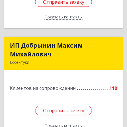
Отправить заявку
Отправить заявку
Показать контакты
Назад
ИП Добрынин Максим
ИП Добрынин Максим
Михайлович
Михайлович
Ессентуки
357601, Ставропольский край, Ессентуки,
Спасателей, дом № 5, кв.43
Клиентов на сопровождении
110
Подробнее
Отправить заявку
Отправить заявку
Показать контакты
Назад