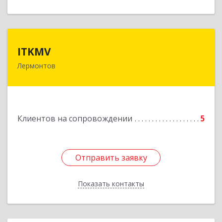
ITKMV
ITKMV
Лермонтов
Подробнее
Клиентов на сопровождении
5
Отправить заявку
Отправить заявку
Показать контакты
Назад