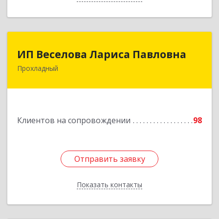
ИП Веселова Лариса Павловна
ИП Веселова Лариса Павловна
Прохладный
361045, Кабардино-Балкарская Респ,
Прохладный г, Добровольская ул, дом № 31
Подробнее
Клиентов на сопровождении
98
Отправить заявку
Отправить заявку
Показать контакты
Назад