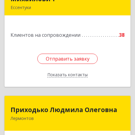
Ессентуки
Подробнее
Клиентов на сопровождении
38
Отправить заявку
Отправить заявку
Показать контакты
Назад
Приходько Людмила Олеговна
Приходько Людмила Олеговна
Лермонтов
357341, Лермонтов г, П.Лумумбы ул, дом №
43/2, кв.44