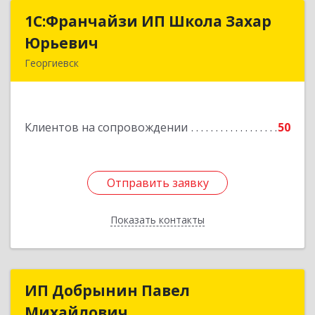
1С:Франчайзи ИП Школа Захар
1С:Франчайзи ИП Школа Захар
Юрьевич
Юрьевич
Георгиевск
357840, Ставропольский край, Георгиевский р-
н, Александрийская ст-ца, Курдюмовский пер,
дом № 10
Клиентов на сопровождении
50
Подробнее
Отправить заявку
Отправить заявку
Показать контакты
Назад
ИП Добрынин Павел
ИП Добрынин Павел
Михайлович
Михайлович