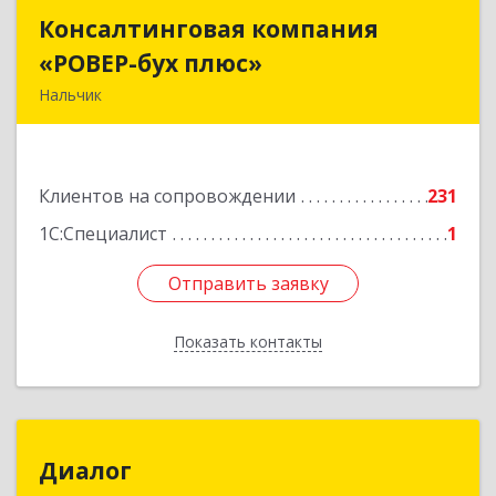
Консалтинговая компания
Консалтинговая компания
«РОВЕР-бух плюс»
«РОВЕР-бух плюс»
Нальчик
360004, Кабардино-Балкарская Респ, Нальчик г,
Кирова ул, дом № 233
Клиентов на сопровождении
231
Подробнее
1С:Специалист
1
Отправить заявку
Отправить заявку
Показать контакты
Назад
Диалог
Диалог