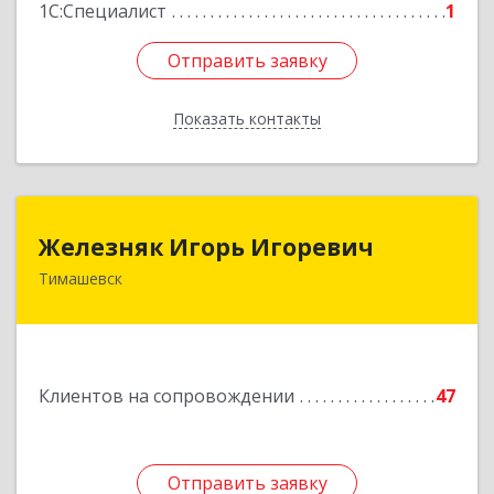
1С:Специалист
1
Отправить заявку
Отправить заявку
Показать контакты
Назад
Железняк Игорь Игоревич
Железняк Игорь Игоревич
Тимашевск
352700, Краснодарский край, Тимашевский р-н,
Тимашевск г, Смоленская ул, 42
Подробнее
Клиентов на сопровождении
47
Отправить заявку
Отправить заявку