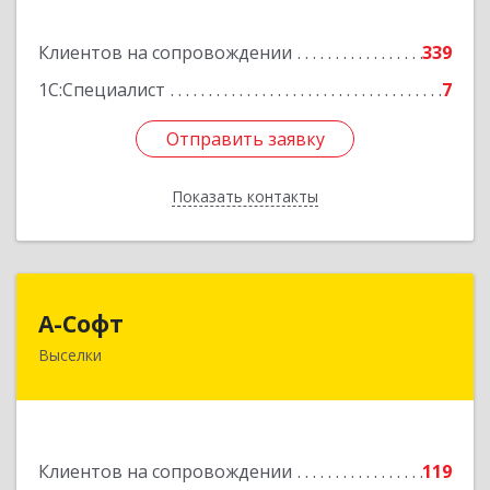
Подробнее
Клиентов на сопровождении
339
1С:Специалист
7
Отправить заявку
Отправить заявку
Показать контакты
Назад
А-Софт
А-Софт
Выселки
353100, Краснодарский край, Выселковский
район, Выселки ст-ца, Степная ул, дом № 1
Подробнее
Клиентов на сопровождении
119