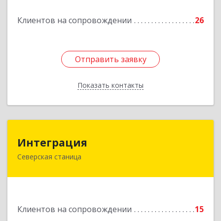
Подробнее
Клиентов на сопровождении
26
Отправить заявку
Отправить заявку
Показать контакты
Назад
Интеграция
Интеграция
Северская станица
353240, Краснодарский край, Северская ст-ца,
Первомайская ул, дом № 28
Подробнее
Клиентов на сопровождении
15