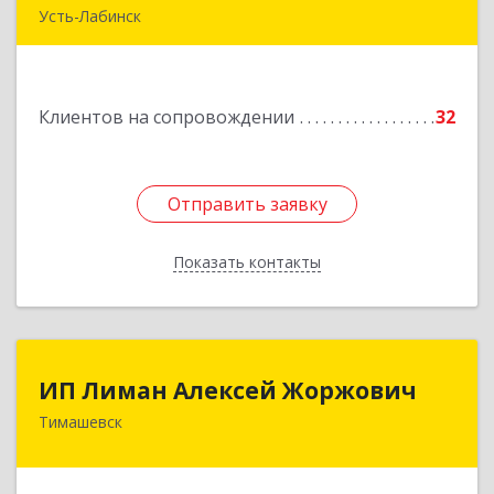
Усть-Лабинск
352330, Краснодарский край, Усть-Лабинск г,
Зои Космодемьянской ул, дом № 192
Клиентов на сопровождении
32
Подробнее
Отправить заявку
Отправить заявку
Показать контакты
Назад
ИП Лиман Алексей Жоржович
ИП Лиман Алексей Жоржович
Тимашевск
352731, Краснодарский край, Тимашевский р-н,
Комсомольский п, Мира ул, дом № 76