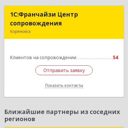
1С:Франчайзи Центр
1С:Франчайзи Центр
сопровождения
сопровождения
Кореновск
Подробнее
Клиентов на сопровождении
54
Отправить заявку
Отправить заявку
Показать контакты
Назад
Ближайшие партнеры из соседних
регионов