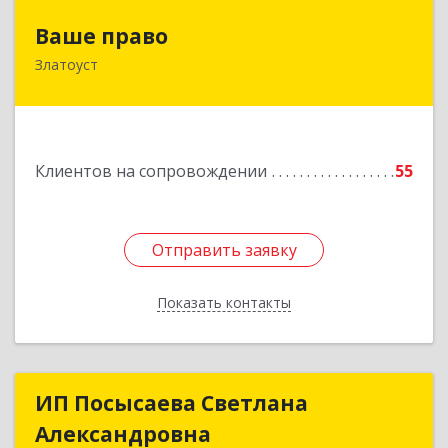
Ваше право
Ваше право
Златоуст
456219, Челябинская обл, Златоуст г,
Молодежный кв-л, дом № 7, кв.136
Подробнее
Клиентов на сопровождении
55
Отправить заявку
Отправить заявку
Показать контакты
Назад
ИП Посысаева Светлана
ИП Посысаева Светлана
Александровна
Александровна