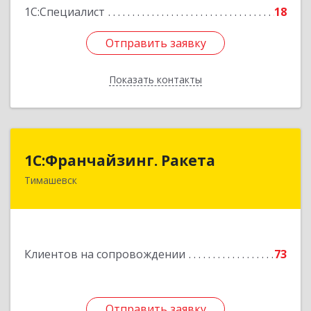
1С:Специалист
18
Отправить заявку
Отправить заявку
Показать контакты
Назад
1С:Франчайзинг. Ракета
1С:Франчайзинг. Ракета
Тимашевск
Краснодарский край, Тимашевский р-н,
Медведовская ст-ца, Чайковского ул, дом № 69
Подробнее
Клиентов на сопровождении
73
Отправить заявку
Отправить заявку