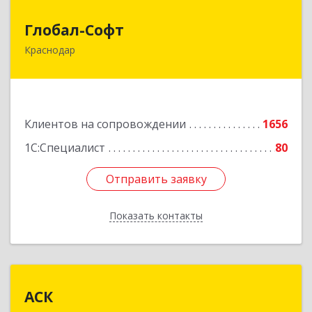
Глобал-Софт
Глобал-Софт
Краснодар
350018, Краснодарский край, Краснодар г,
Сормовская ул, дом № 7
Подробнее
Клиентов на сопровождении
1656
1С:Специалист
80
Отправить заявку
Отправить заявку
Показать контакты
Назад
АСК
АСК