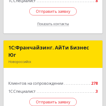
1С:Специалист
8
Отправить заявку
Отправить заявку
Показать контакты
Назад
1С:Франчайзинг. АйТи Бизнес
1С:Франчайзинг. АйТи Бизнес
Юг
Юг
Новороссийск
353907, Краснодарский край, Новороссийск г,
Видова ул, дом № 65, оф.2
Клиентов на сопровождении
278
Подробнее
1С:Специалист
3
Отправить заявку
Отправить заявку