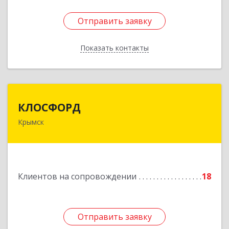
Отправить заявку
Отправить заявку
Показать контакты
Назад
КЛОСФОРД
КЛОСФОРД
Крымск
353380, Краснодарский край, Крымский р-н,
Крымск г, Карла Либкнехта ул, дом № 36Б, оф.2
Подробнее
Клиентов на сопровождении
18
Отправить заявку
Отправить заявку