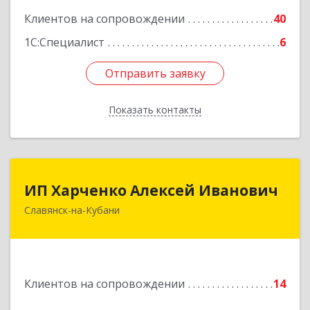
Клиентов на сопровождении
40
1С:Специалист
6
Отправить заявку
Отправить заявку
Показать контакты
Назад
ИП Харченко Алексей Иванович
ИП Харченко Алексей Иванович
Славянск-на-Кубани
353 579, Краснодарский край, ст.Петровская,
ул.Кирпичная д.32
Подробнее
Клиентов на сопровождении
14