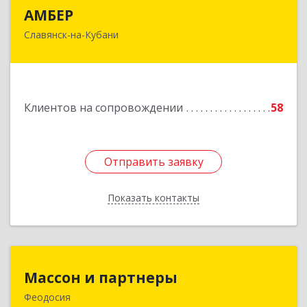
АМБЕР
АМБЕР
Славянск-на-Кубани
353562, Краснодарский край, Славянский р-н,
Славянск-на-Кубани г, Крупской ул, дом № 12
Подробнее
Клиентов на сопровождении
58
Отправить заявку
Отправить заявку
Показать контакты
Назад
Массон и партнеры
Массон и партнеры
Феодосия
298112, Крым Респ, Феодосия г, Крымская ул,