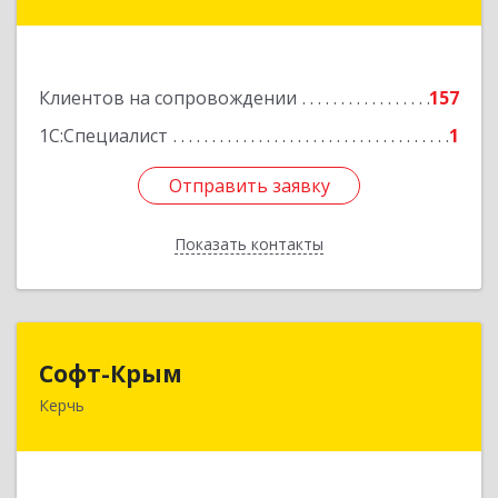
пер, дом № 26
Подробнее
Клиентов на сопровождении
157
1С:Специалист
1
Отправить заявку
Отправить заявку
Показать контакты
Назад
Софт-Крым
Софт-Крым
Керчь
Республика Калмыкия, г. Элиста, ул. Губаревича,
5, офис 304
Подробнее