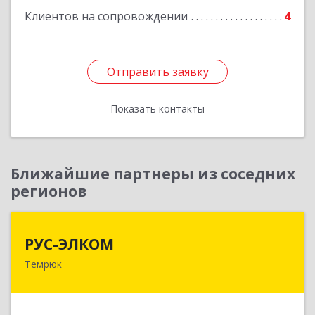
Клиентов на сопровождении
4
Отправить заявку
Отправить заявку
Показать контакты
Назад
Ближайшие партнеры из соседних
регионов
РУС-ЭЛКОМ
РУС-ЭЛКОМ
Темрюк
353500, Краснодарский край, Темрюкский р-н,
Темрюк г, Ленина ул, дом № 104