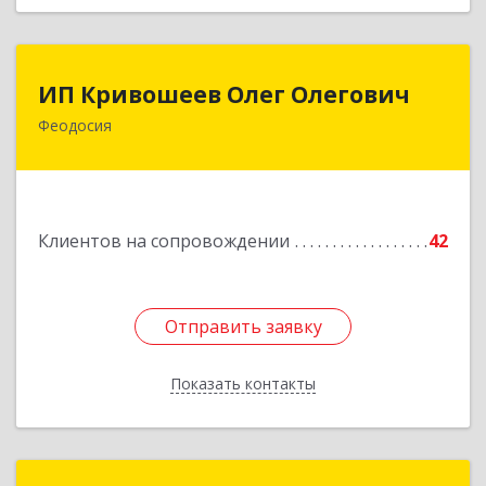
ИП Кривошеев Олег Олегович
ИП Кривошеев Олег Олегович
Феодосия
Подробнее
Клиентов на сопровождении
42
Отправить заявку
Отправить заявку
Показать контакты
Назад