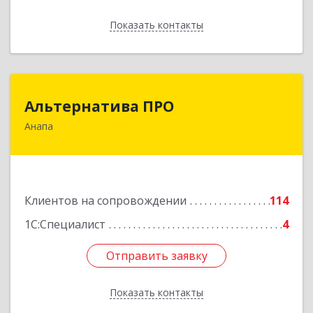
Показать контакты
Назад
Альтернатива ПРО
Альтернатива ПРО
Анапа
353450, Краснодарский край, Анапский р-н,
Анапа г, Новороссийская ул, дом № 259, кв.18
Подробнее
Клиентов на сопровождении
114
1С:Специалист
4
Отправить заявку
Отправить заявку
Показать контакты
Назад