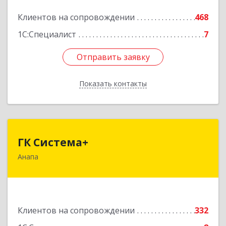
Подробнее
Клиентов на сопровождении
468
1С:Специалист
7
Отправить заявку
Отправить заявку
Показать контакты
Назад
ГК Система+
ГК Система+
Анапа
353450, Краснодарский край, Анапский р-н,
Анапа г, Лермонтова ул, дом № 116, корпус Г,
оф.7
Подробнее
Клиентов на сопровождении
332