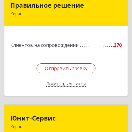
Правильное решение
Правильное решение
Керчь
298330, Крым Респ, Керчь г, Адмиралтейский
проезд, дом № 1
Подробнее
Клиентов на сопровождении
270
Отправить заявку
Отправить заявку
Показать контакты
Назад
Юнит-Сервис
Юнит-Сервис
Керчь
298300, Крым Респ, Керчь г, Кооперативный