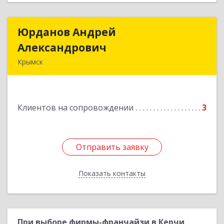
Юрданов Андрей
Юрданов Андрей
Александрович
Александрович
Крымск
353384 Краснодарский край г. Крымск ул.
Юбилейная 8
Клиентов на сопровождении
3
Подробнее
Отправить заявку
Отправить заявку
Показать контакты
Назад
При выборе фирмы-франчайзи в Керчи,