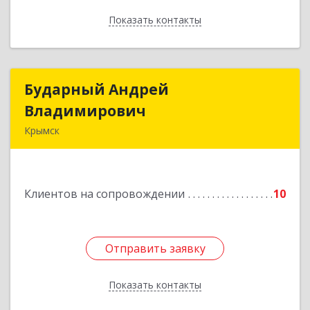
Показать контакты
Назад
Бударный Андрей
Бударный Андрей
Владимирович
Владимирович
Крымск
353389, Краснодарский край, Крымск г,
Революционная ул, дом № 47
Клиентов на сопровождении
10
Подробнее
Отправить заявку
Отправить заявку
Показать контакты
Назад