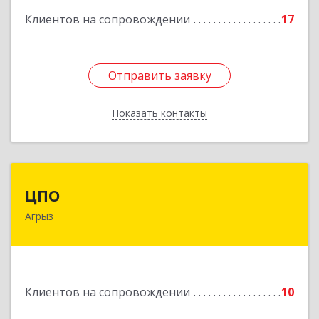
Клиентов на сопровождении
17
Отправить заявку
Отправить заявку
Показать контакты
Назад
ЦПО
ЦПО
Агрыз
422230, Татарстан Респ (Татарстан), м.р-н
Агрызский, г.п. город Агрыз, Агрыз г, Гагарина
ул, дом № 70, пом.1000, пом.3
Подробнее
Клиентов на сопровождении
10