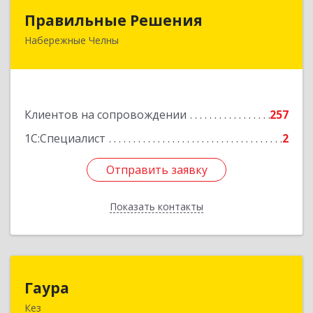
Правильные Решения
Правильные Решения
Набережные Челны
423832, Татарстан Респ, Набережные Челны г,
Дружбы Народов пр-кт, дом № 38А, кв.55
Подробнее
Клиентов на сопровождении
257
1С:Специалист
2
Отправить заявку
Отправить заявку
Показать контакты
Назад
Гаура
Гаура
Кез
427580, Удмуртская Респ, Кезский р-н, Кез п,