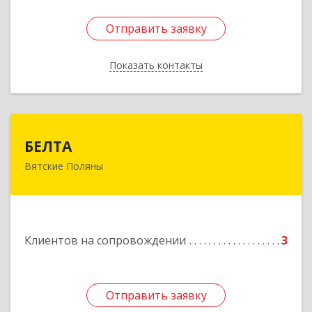
Отправить заявку
Отправить заявку
Показать контакты
Назад
БЕЛТА
БЕЛТА
Вятские Поляны
612960, Кировская обл, Вятские Поляны г,
Тойменка ул, дом № 8Г
Подробнее
Клиентов на сопровождении
3
Отправить заявку
Отправить заявку