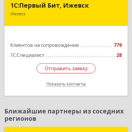
1С:Первый Бит, Ижевск
1С:Первый Бит, Ижевск
Ижевск
426008, Удмуртская Респ, Ижевск г,
Коммунаров ул, дом № 234
Подробнее
Клиентов на сопровождении
779
1С:Специалист
28
Отправить заявку
Отправить заявку
Показать контакты
Назад
Ближайшие партнеры из соседних
регионов