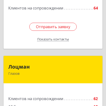
Клиентов на сопровождении
64
Отправить заявку
Отправить заявку
Показать контакты
Назад
Лоцман
Лоцман
Глазов
427620, Удмуртская Респ, Глазов г, Сибирская
ул, дом № 20
Подробнее
Клиентов на сопровождении
62