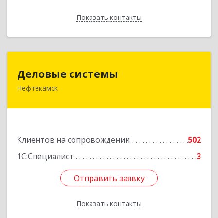
Показать контакты
Назад
Деловые системы
Деловые системы
Нефтекамск
452689, Башкортостан Респ, Нефтекамск г,
Ленина ул, дом № 47В, пом.3
Подробнее
Клиентов на сопровождении
502
1С:Специалист
3
Отправить заявку
Отправить заявку
Показать контакты
Назад