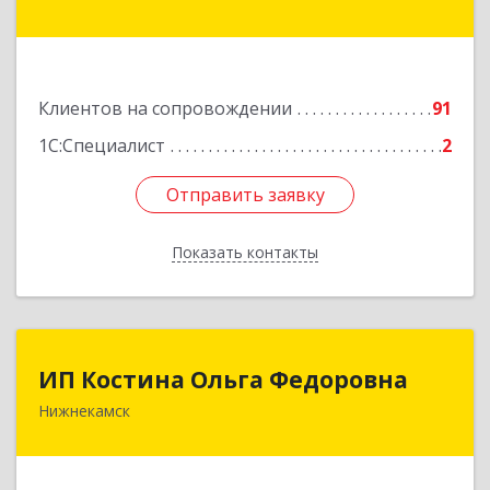
Кооперативная ул, дом № 12
Подробнее
Клиентов на сопровождении
91
1С:Специалист
2
Отправить заявку
Отправить заявку
Показать контакты
Назад
ИП Костина Ольга Федоровна
ИП Костина Ольга Федоровна
Нижнекамск
Подробнее