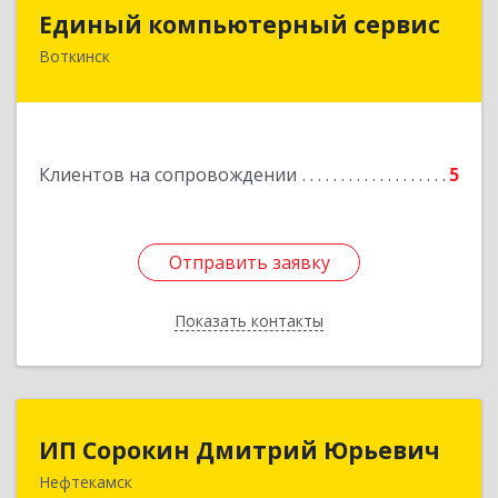
Единый компьютерный сервис
Единый компьютерный сервис
Воткинск
Подробнее
Клиентов на сопровождении
5
Отправить заявку
Отправить заявку
Показать контакты
Назад
ИП Сорокин Дмитрий Юрьевич
ИП Сорокин Дмитрий Юрьевич
Нефтекамск
452684, Башкортостан Респ, Нефтекамск г,