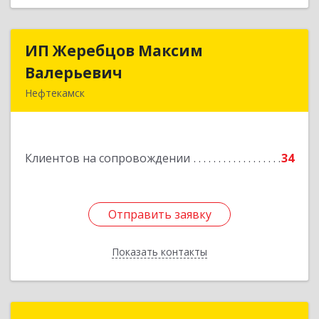
ИП Жеребцов Максим
ИП Жеребцов Максим
Валерьевич
Валерьевич
Нефтекамск
452680, Башкортостан Респ, Нефтекамск г,
Зодчих ул, строение № 20 "В"
Клиентов на сопровождении
34
Подробнее
Отправить заявку
Отправить заявку
Показать контакты
Назад