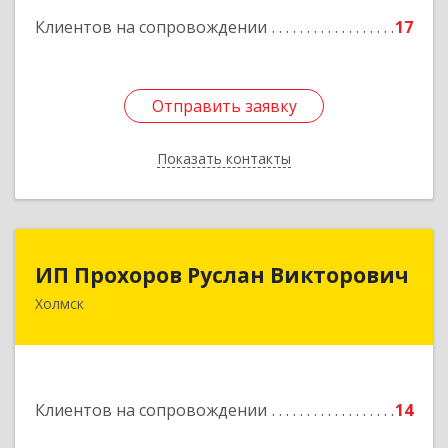
кв.9
Клиентов на сопровождении
17
Подробнее
Отправить заявку
Отправить заявку
Показать контакты
Назад
ИП Прохоров Руслан Викторович
ИП Прохоров Руслан Викторович
Холмск
694620, Сахалинская обл, Холмский р-н, Холмск
г, Александра Матросова ул, дом № 6Б, кв.32
Подробнее
Клиентов на сопровождении
14