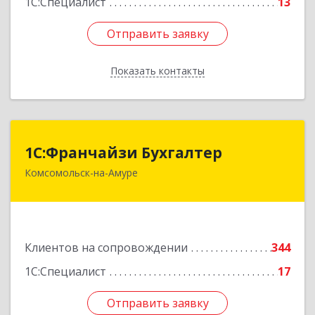
1С:Специалист
13
Отправить заявку
Отправить заявку
Показать контакты
Назад
1С:Франчайзи Бухгалтер
1С:Франчайзи Бухгалтер
Комсомольск-на-Амуре
681000, Хабаровский край, Комсомольск-на-
Амуре г, Красногвардейская ул, дом № 14,
оф.202
Подробнее
Клиентов на сопровождении
344
1С:Специалист
17
Отправить заявку
Отправить заявку