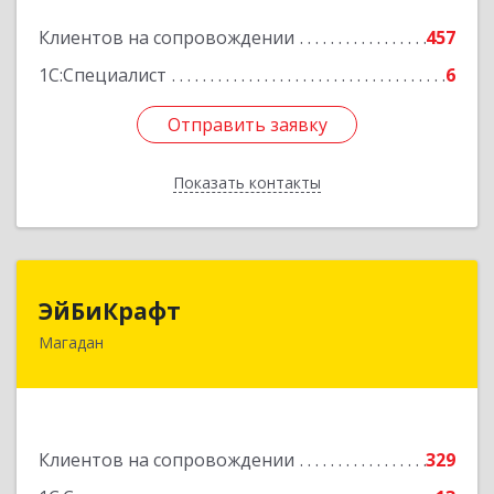
Подробнее
Клиентов на сопровождении
457
1С:Специалист
6
Отправить заявку
Отправить заявку
Показать контакты
Назад
ЭйБиКрафт
ЭйБиКрафт
Магадан
685000, Магаданская обл, Магадан г, Полярная
ул, дом № 21А
Подробнее
Клиентов на сопровождении
329