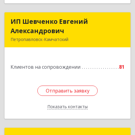
ИП Шевченко Евгений
ИП Шевченко Евгений
Александрович
Александрович
Петропавловск-Камчатский
683010, Камчатский край, Петропавловск-
Камчатский г, Капитана Драбкина ул, дом № 14,
кв.3
Клиентов на сопровождении
81
Подробнее
Отправить заявку
Отправить заявку
Показать контакты
Назад