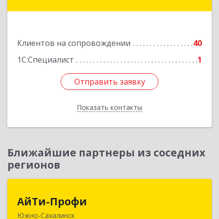
Вулканный рп, Центральная ул, дом № 23, кв.1
Подробнее
Клиентов на сопровождении
40
1С:Специалист
1
Отправить заявку
Отправить заявку
Показать контакты
Назад
Ближайшие партнеры из соседних
регионов
АйТи-Профи
АйТи-Профи
Южно-Сахалинск
693023, Сахалинская обл, город Южно-