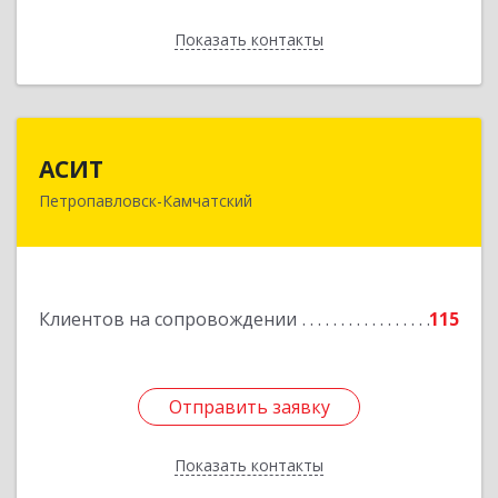
Показать контакты
Назад
АСИТ
АСИТ
Петропавловск-Камчатский
683031, Камчатский край, Петропавловск-
Камчатский г, Топоркова ул, дом № 9/8, офис
"С"
Подробнее
Клиентов на сопровождении
115
Отправить заявку
Отправить заявку
Показать контакты
Назад