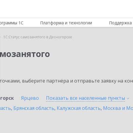
ограммы 1С
Платформа и технологии
Поддержка 
1С:Статус самозанятого в Десногорске
амозанятого
очками, выберите партнёра и отправьте заявку на ко
горск
Ярцево
Показать все населенные
пункты
ласть
,
Брянская область
,
Калужская область
,
Москва и Мо