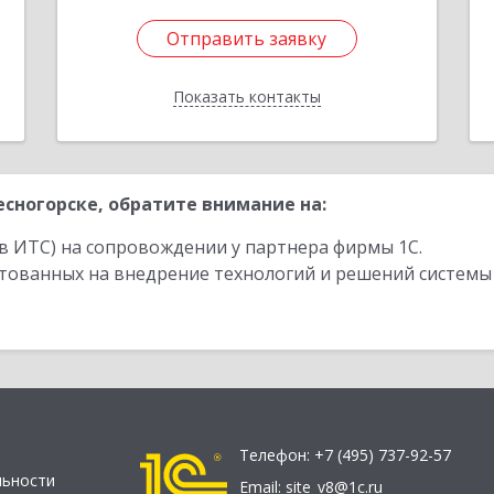
Отправить заявку
Отправить заявку
Показать контакты
Назад
сногорске, обратите внимание на:
в ИТС) на сопровождении у партнера фирмы 1С.
стованных на внедрение технологий и решений системы
Телефон:
+7 (495) 737-92-57
льности
Email:
site_v8@1c.ru