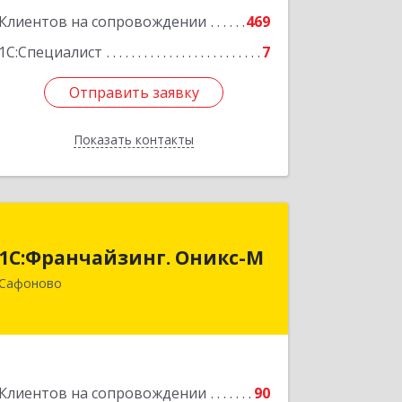
Клиентов на сопровождении
469
1С:Специалист
7
Отправить заявку
Отправить заявку
Показать контакты
Назад
1С:Франчайзинг. Оникс-М
1С:Франчайзинг. Оникс-М
215500, Смоленская обл, Сафоновский
Сафоново
р-н, Сафоново г, Революционная ул,
дом № 9а
Подробнее
Клиентов на сопровождении
90