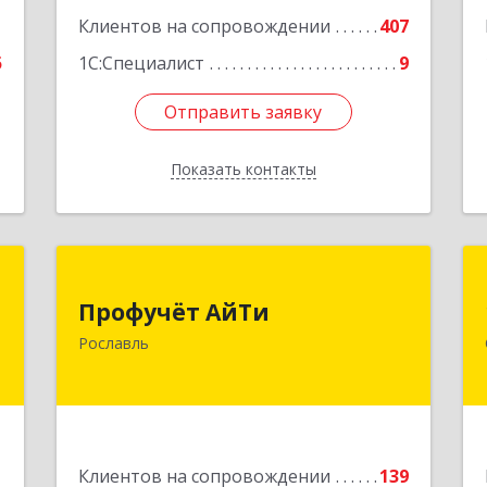
1
Клиентов на сопровождении
407
5
1С:Специалист
9
Отправить заявку
Отправить заявку
Показать контакты
Назад
я
Профучёт АйТи
Профучёт АйТи
,
216500, Смоленская обл,
Рославль
,
Рославльский р-н, Рославль г,
7
Урицкого ул, дом № 13, кв.4
е
Подробнее
1
Клиентов на сопровождении
139