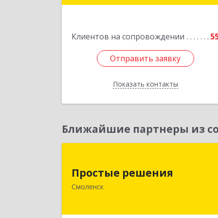
Подробне
Клиентов на сопровождении
5
Отправить заявку
Отправить заявку
Показать контакты
Назад
Ближайшие партнеры из со
Простые решени
Простые решения
214015, Смоленская обл, Смоленск г
Смоленск
Большая Краснофлотская ул, дом 
1