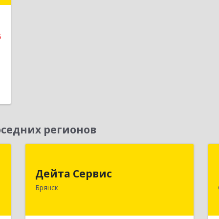
е
5
седних регионов
я
Дейта Сервис
Дейта Сервис
,
241035, Брянская обл, Брянск г,
Брянск
№
Ульянова ул, дом № 4, оф.403
7
Подробнее