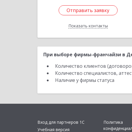
Отправить заявку
Отправить заявку
Показать контакты
Назад
При выборе фирмы-франчайзи в Де
Количество клиентов (договоро
Количество специалистов, атте
Наличие у фирмы статуса
Вход для партнеров 1С
Политика
конфиденциа
Учебная версия