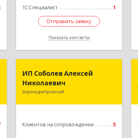
2
1С:Специалист
1
Отправить заявку
Отправить заявку
Показать контакты
Назад
.
ИП Соболев Алексей
ИП Соболев Алексей
о
Николаевич
Николаевич
"
Верхнеднепровский
Подробнее
,
2
7
Клиентов на сопровождении
5
е
1