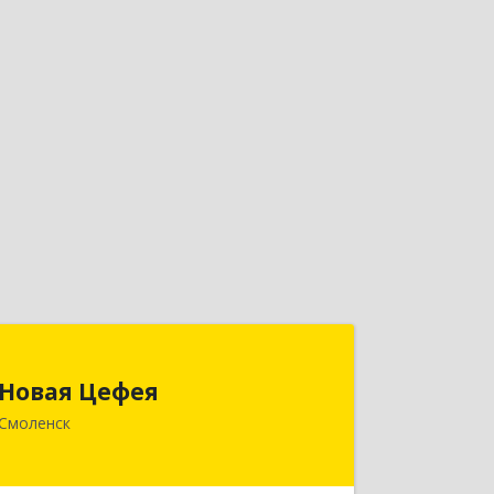
Новая Цефея
Новая Цефея
214018, Смоленская обл, Смоленск г,
Смоленск
Раевского ул, дом № 10
Подробнее