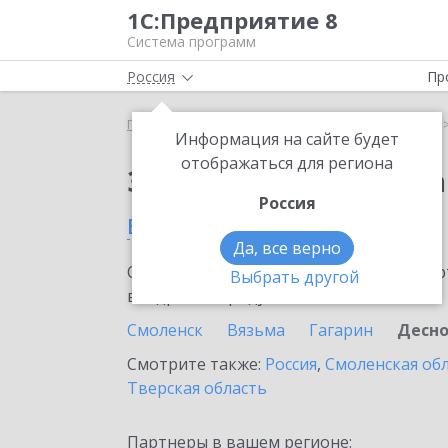
1С:Предприятие 8
Система программ
Россия
Пр
Главная
Сервисы ИТС
1С:Статус самозанятого
Информация на сайте будет
отображаться для региона
Заказать 1С:Статус с
Россия
в Десногорске
Да, все верно
Ознакомьтесь с информационными карт
Выбрать другой
внедрение продукта.
Смоленск
Вязьма
Гагарин
Десно
Смотрите также:
Россия
,
Смоленская об
Тверская область
Партнеры в вашем регионе: