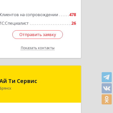
Клиентов на сопровождении
478
1С:Специалист
26
Отправить заявку
Отправить заявку
Показать контакты
Назад
Ай Ти Сервис
Ай Ти Сервис
241035, Брянская обл, Брянск г,
Брянск
Брянской Пролетарской Дивизии ул,
дом № 9
Подробнее