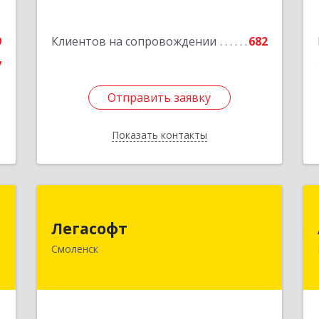
е
9
Клиентов на сопровождении
682
7
Отправить заявку
Отправить заявку
Показать контакты
Назад
е
Легасофт
Легасофт
,
214018, Смоленская обл, Смоленск г,
Смоленск
7
Ново-Рославльская ул, дом № 13
е
Подробнее