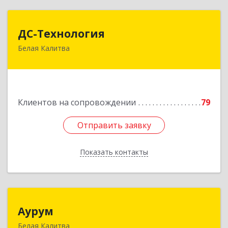
ДС-Технология
ДС-Технология
Белая Калитва
347045, Ростовская обл, Белокалитвинский р-н,
Белая Калитва г, Вокзальная ул, дом № 381
Подробнее
Клиентов на сопровождении
79
Отправить заявку
Отправить заявку
Показать контакты
Назад
Аурум
Аурум
Белая Калитва
347044, Ростовская обл, Белокалитвинский р-н,