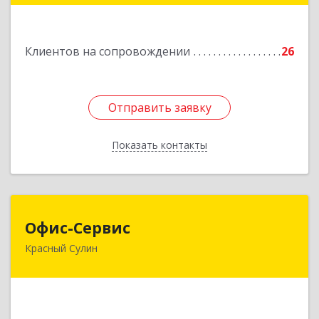
Подробнее
Клиентов на сопровождении
26
Отправить заявку
Отправить заявку
Показать контакты
Назад
Офис-Сервис
Офис-Сервис
Красный Сулин
346350, Ростовская обл, р-н Красносулинский,
Красный Сулин г, Заводская ул, дом № 1
Подробнее