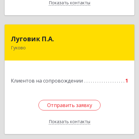
Показать контакты
Назад
Луговик П.А.
Луговик П.А.
Гуково
Подробнее
Клиентов на сопровождении
1
Отправить заявку
Отправить заявку
Показать контакты
Назад