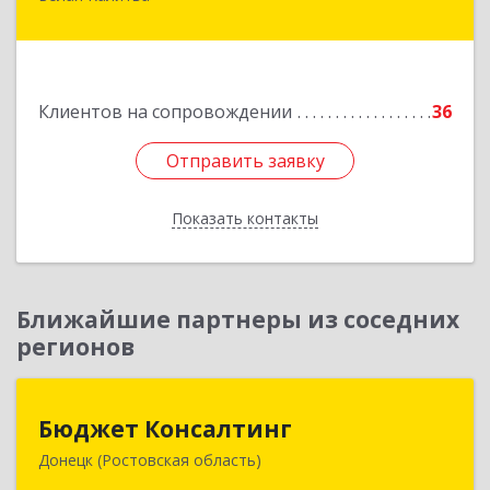
Белая Калитва г, Леонова ул, дом № 37
Подробнее
Клиентов на сопровождении
36
Отправить заявку
Отправить заявку
Показать контакты
Назад
Ближайшие партнеры из соседних
регионов
Бюджет Консалтинг
Бюджет Консалтинг
Донецк (Ростовская область)
346338, Ростовская обл, г.о. Город Донецк,