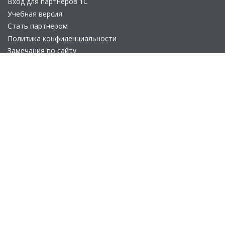
Вход для партнеров 1С
Учебная версия
Стать партнером
Политика конфиденциальности
Замечания по сайту
Другие сайты
Телефон:
+7 (495) 737-92-57
Email:
site_v8@1c.ru
Отдел продаж:
г. Москва
,
улица Селезнёвская, дом 21
© 2026 АО «Группа 1С» (правопреемник «1С»). Все права на сайт
защищены
© 2011- 2026 ООО «1С-Софт» (
о компании
).
Исключительное право на технологическую платформу
«1С:Предприятие 8» и типовые конфигурации программных