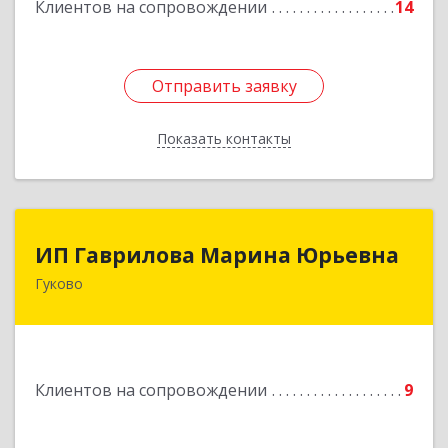
Клиентов на сопровождении
14
Отправить заявку
Отправить заявку
Показать контакты
Назад
ИП Гаврилова Марина Юрьевна
ИП Гаврилова Марина Юрьевна
Гуково
Подробнее
Клиентов на сопровождении
9