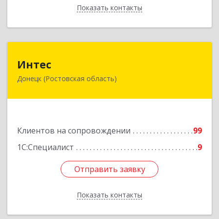
Показать контакты
Назад
Интес
Интес
Донецк (Ростовская область)
346330, Ростовская обл, Донецк г, 60-й кв-л,
дом № 6 ( пристройка)
Подробнее
Клиентов на сопровождении
99
1С:Специалист
9
Отправить заявку
Отправить заявку
Показать контакты
Назад