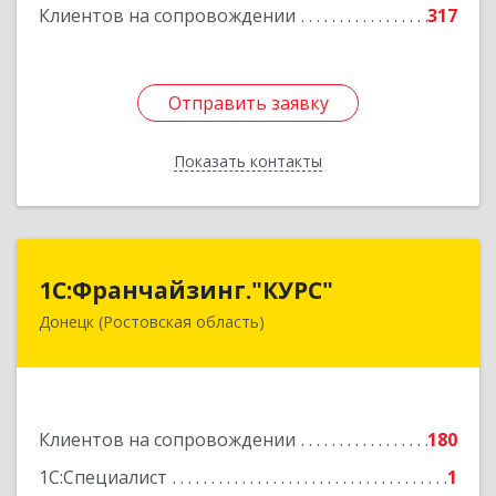
Подробнее
Клиентов на сопровождении
317
Отправить заявку
Отправить заявку
Показать контакты
Назад
1С:Франчайзинг."КУРС"
1С:Франчайзинг."КУРС"
Донецк (Ростовская область)
346330, Ростовская обл, Донецк г, Благодатный
пер, дом № 16
Подробнее
Клиентов на сопровождении
180
1С:Специалист
1