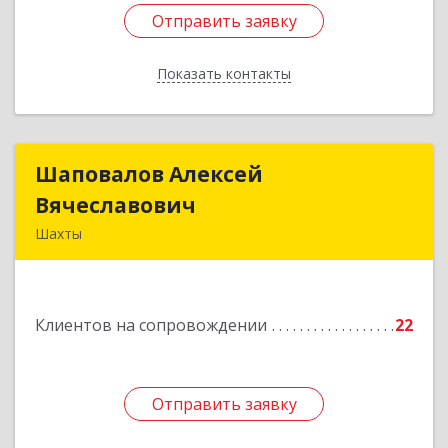
Отправить заявку
Отправить заявку
Показать контакты
Назад
Шаповалов Алексей
Шаповалов Алексей
Вячеславович
Вячеславович
Шахты
346510, Шахты г, Ленина ул, дом № 142
Подробнее
Клиентов на сопровождении
22
Отправить заявку
Отправить заявку