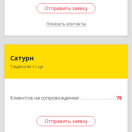
Отправить заявку
Отправить заявку
Показать контакты
Назад
Сатурн
Сатурн
Тацинская ст-ца
347060, Ростовская область, Тацинский район,
ст-ца Тацинская, ул.М.Горького, дом № 54
Подробнее
Клиентов на сопровождении
76
Отправить заявку
Отправить заявку