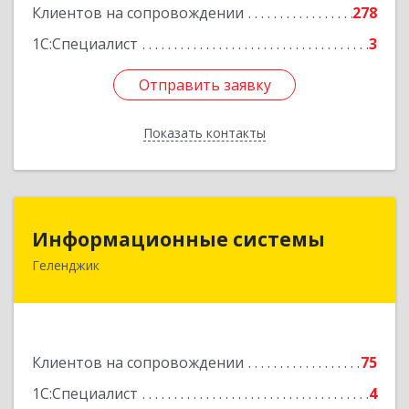
Клиентов на сопровождении
278
Подробнее
1С:Специалист
3
Отправить заявку
Отправить заявку
Показать контакты
Назад
Информационные системы
Информационные системы
Геленджик
353475, Краснодарский край, Геленджик г,
Нахимова ул, дом № 2
Подробнее
Клиентов на сопровождении
75
1С:Специалист
4