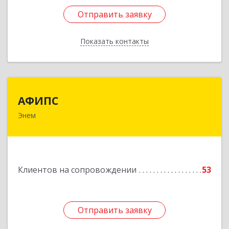
Отправить заявку
Отправить заявку
Показать контакты
Назад
АФИПС
АФИПС
Энем
385132, Адыгея Респ, Тахтамукайский р-н, Энем
пгт, Чкалова ул, дом № 13
Подробнее
Клиентов на сопровождении
53
Отправить заявку
Отправить заявку