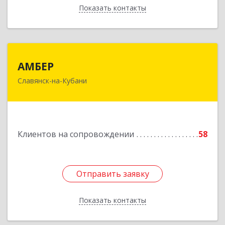
Показать контакты
Назад
АМБЕР
АМБЕР
Славянск-на-Кубани
353562, Краснодарский край, Славянский р-н,
Славянск-на-Кубани г, Крупской ул, дом № 12
Подробнее
Клиентов на сопровождении
58
Отправить заявку
Отправить заявку
Показать контакты
Назад