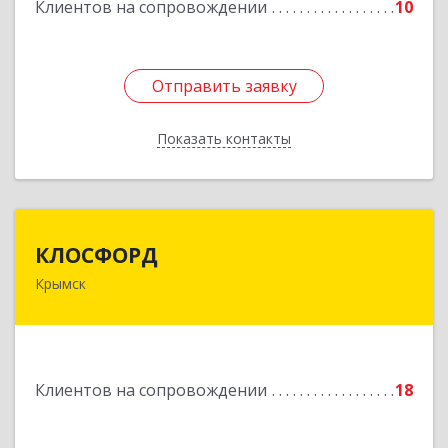
Подробнее
Клиентов на сопровождении
10
Отправить заявку
Отправить заявку
Показать контакты
Назад
КЛОСФОРД
КЛОСФОРД
Крымск
353380, Краснодарский край, Крымский р-н,
Крымск г, Карла Либкнехта ул, дом № 36Б, оф.2
Подробнее
Клиентов на сопровождении
18