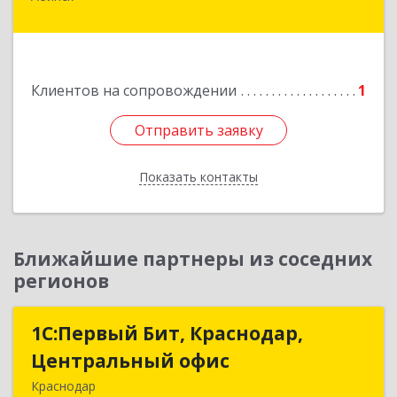
г.п. Абинское, Абинск г, Промышленная ул, дом
№ 4, каб.311
Подробнее
Клиентов на сопровождении
1
Отправить заявку
Отправить заявку
Показать контакты
Назад
Ближайшие партнеры из соседних
регионов
1С:Первый Бит, Краснодар,
1С:Первый Бит, Краснодар,
Центральный офис
Центральный офис
Краснодар