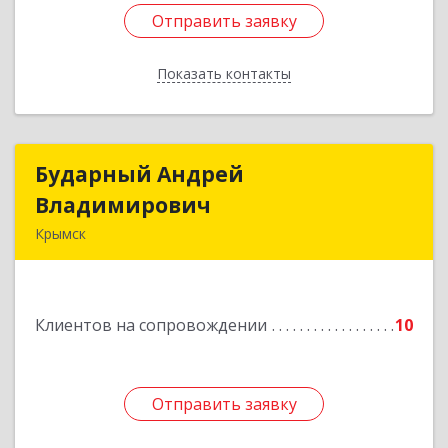
Отправить заявку
Отправить заявку
Показать контакты
Назад
Бударный Андрей
Бударный Андрей
Владимирович
Владимирович
Крымск
353389, Краснодарский край, Крымск г,
Революционная ул, дом № 47
Клиентов на сопровождении
10
Подробнее
Отправить заявку
Отправить заявку