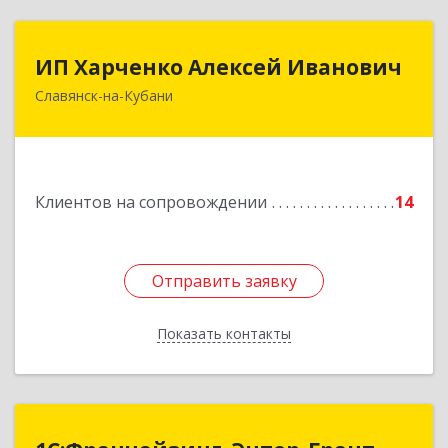
ИП Харченко Алексей Иванович
ИП Харченко Алексей Иванович
Славянск-на-Кубани
353 579, Краснодарский край, ст.Петровская,
ул.Кирпичная д.32
Подробнее
Клиентов на сопровождении
14
Отправить заявку
Отправить заявку
Показать контакты
Назад
1С:Франчайзинг. Энтер-Грант