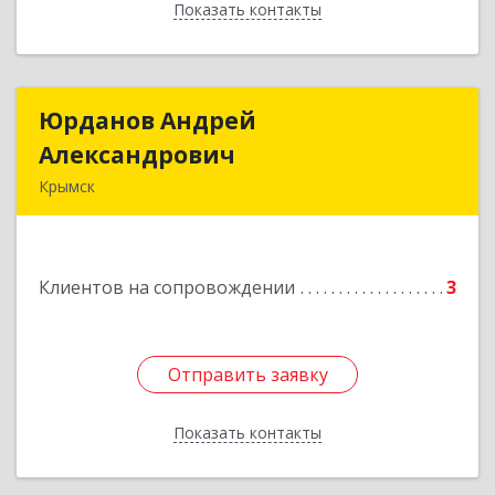
Показать контакты
Назад
Юрданов Андрей
Юрданов Андрей
Александрович
Александрович
Крымск
353384 Краснодарский край г. Крымск ул.
Юбилейная 8
Клиентов на сопровождении
3
Подробнее
Отправить заявку
Отправить заявку
Показать контакты
Назад