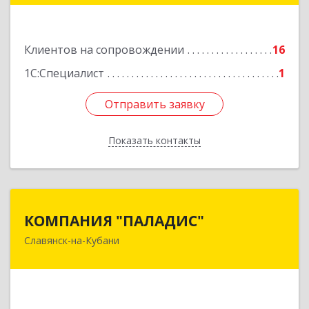
Подробнее
Клиентов на сопровождении
16
1С:Специалист
1
Отправить заявку
Отправить заявку
Показать контакты
Назад
КОМПАНИЯ "ПАЛАДИС"
КОМПАНИЯ "ПАЛАДИС"
Славянск-на-Кубани
353560, Краснодарский край, Славянский р-н,
Славянск-на-Кубани г, Краснофлотская ул, дом
№ 19, оф.1