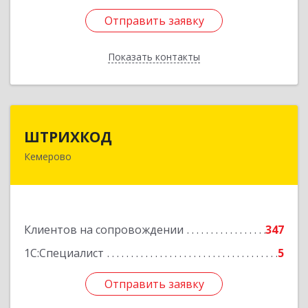
Отправить заявку
Отправить заявку
Показать контакты
Назад
ШТРИХКОД
ШТРИХКОД
Кемерово
650043, Кемеровская область - Кузбасс обл,
Кемерово г, Красноармейская ул, дом № 121
Подробнее
Клиентов на сопровождении
347
1С:Специалист
5
Отправить заявку
Отправить заявку