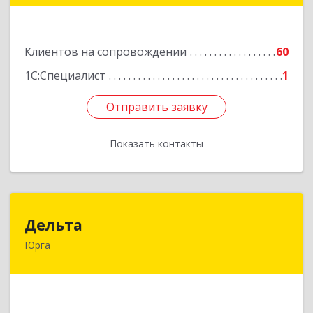
Подробнее
Клиентов на сопровождении
60
1С:Специалист
1
Отправить заявку
Отправить заявку
Показать контакты
Назад
Дельта
Дельта
Юрга
652050, Кемеровская область - Кузбасс обл,
Юрга г, Ленинградская ул, дом № 52, оф.32
Подробнее