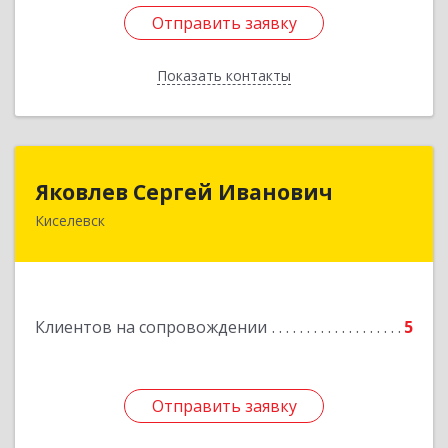
Отправить заявку
Отправить заявку
Показать контакты
Назад
Яковлев Сергей Иванович
Яковлев Сергей Иванович
Киселевск
650002, Кемеровская обл, г.Кемерово, пр-т
Шахтеров, дом № 90, кв.104
Подробнее
Клиентов на сопровождении
5
Отправить заявку
Отправить заявку