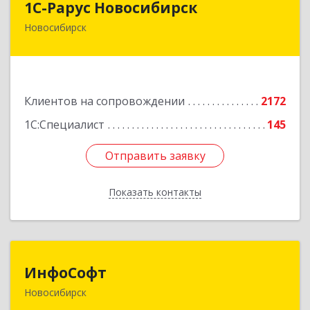
1С-Рарус Новосибирск
Новосибирск
630015, Новосибирская обл, Новосибирск г,
Планетная ул, дом № 30,производственный
корпус 2Б, пом.5а
Подробнее
Клиентов на сопровождении
2172
1С:Специалист
145
Отправить заявку
Отправить заявку
Показать контакты
Назад
ИнфоСофт
ИнфоСофт
Новосибирск
630091, Новосибирская обл, Новосибирск г,