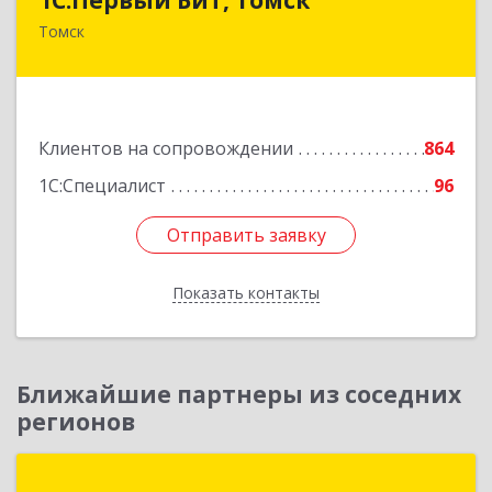
Томск
634041, Томская обл, Томск г, Кирова пр-кт,
дом № 51А, оф.508
Подробнее
Клиентов на сопровождении
864
1С:Специалист
96
Отправить заявку
Отправить заявку
Показать контакты
Назад
Ближайшие партнеры из соседних
регионов
1С-Рарус Новосибирск