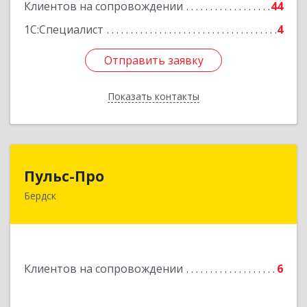
Клиентов на сопровождении
44
1С:Специалист
4
Отправить заявку
Отправить заявку
Показать контакты
Назад
Пульс-Про
Пульс-Про
Бердск
633010, Новосибирская обл, Бердск, Ленина,
дом № 89/8, оф.509
Подробнее
Клиентов на сопровождении
6