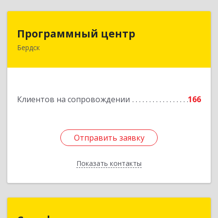
Программный центр
Программный центр
Бердск
633004, Новосибирская обл, Бердск г,
Химзаводская ул, дом № 9/4
Подробнее
Клиентов на сопровождении
166
Отправить заявку
Отправить заявку
Показать контакты
Назад
Сильф