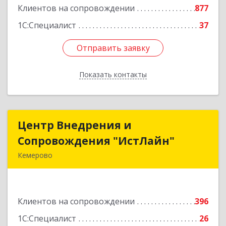
Клиентов на сопровождении
877
1С:Специалист
37
Отправить заявку
Отправить заявку
Показать контакты
Назад
Центр Внедрения и
Центр Внедрения и
Сопровождения "ИстЛайн"
Сопровождения "ИстЛайн"
Кемерово
650000, Кемеровская область - Кузбасс обл, г.о.
Кемеровский, Кемерово г, Мичурина ул, дом №
13А, этаж 3, пом.2, оф.301
Клиентов на сопровождении
396
Подробнее
1С:Специалист
26