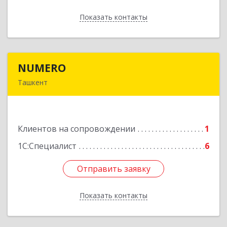
Показать контакты
Назад
NUMERO
NUMERO
Ташкент
УЗБЕКИСТАН , г. Ташкент, Хамзинский район,
58 в/г, д. 70/2, кв. 1
Клиентов на сопровождении
1
Подробнее
1С:Специалист
6
Отправить заявку
Отправить заявку
Показать контакты
Назад