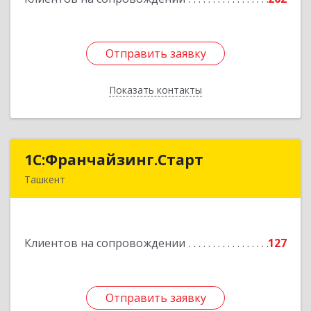
Отправить заявку
Отправить заявку
Показать контакты
Назад
1С:Франчайзинг.Старт
1С:Франчайзинг.Старт
Ташкент
Узбекистан, г.Ташкент, Шахантахурский район,
массив Хадра д.17А
Клиентов на сопровождении
127
Подробнее
Отправить заявку
Отправить заявку