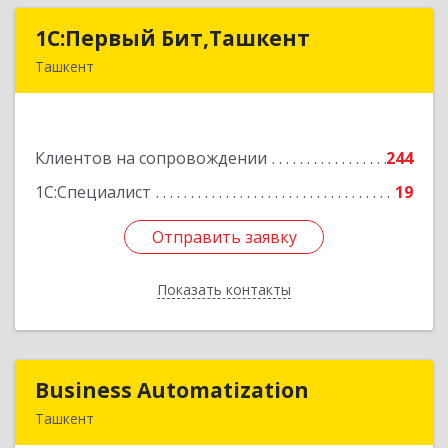
1C:Первый Бит,Ташкент
1C:Первый Бит,Ташкент
Ташкент
г. Ташкент, Мирабадский район, ул. Афросиаб,
4Б, ком 205А
Клиентов на сопровождении
244
Подробнее
1С:Специалист
19
Отправить заявку
Отправить заявку
Показать контакты
Назад
Business Automatization
Business Automatization
Ташкент
Узбекистан, г. Ташкент, Мирабадский район,