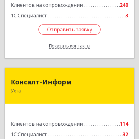
Клиентов на сопровождении
240
1С:Специалист
3
Отправить заявку
Отправить заявку
Показать контакты
Назад
Консалт-Информ
Консалт-Информ
Ухта
169300, Коми Респ, Ухта г, Строителей пр-д 1, 2
под.,6 этаж
Подробнее
Клиентов на сопровождении
114
1С:Специалист
32