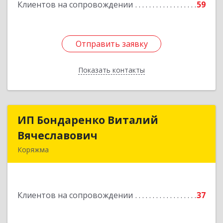
Клиентов на сопровождении
59
Отправить заявку
Отправить заявку
Показать контакты
Назад
ИП Бондаренко Виталий
ИП Бондаренко Виталий
Вячеславович
Вячеславович
Коряжма
165650, Архангельская обл, Коряжма г,
Набережная им Н.Островского ул, дом № 38
Клиентов на сопровождении
37
Подробнее