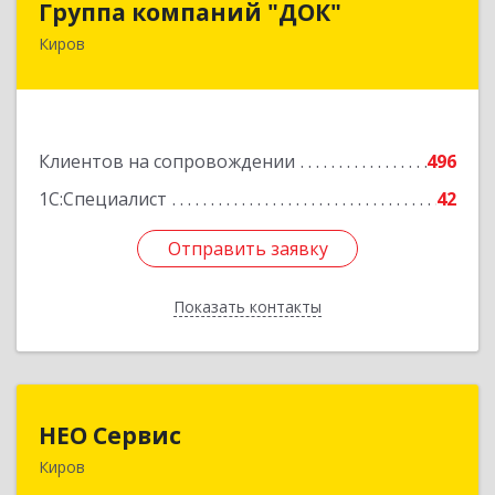
Группа компаний "ДОК"
Киров
610017, Кировская обл, Киров г, Горького ул,
дом № 17
Подробнее
Клиентов на сопровождении
496
1С:Специалист
42
Отправить заявку
Отправить заявку
Показать контакты
Назад
НЕО Сервис
НЕО Сервис
Киров
610045, Кировская обл, Киров г, Ульяновская