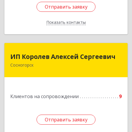
Отправить заявку
Отправить заявку
Показать контакты
Назад
ИП Королев Алексей Сергеевич
ИП Королев Алексей Сергеевич
Сосногорск
169500, Коми Респ, Сосногорск г, Советская ул,
дом № 30, кв.12
Подробнее
Клиентов на сопровождении
9
Отправить заявку
Отправить заявку