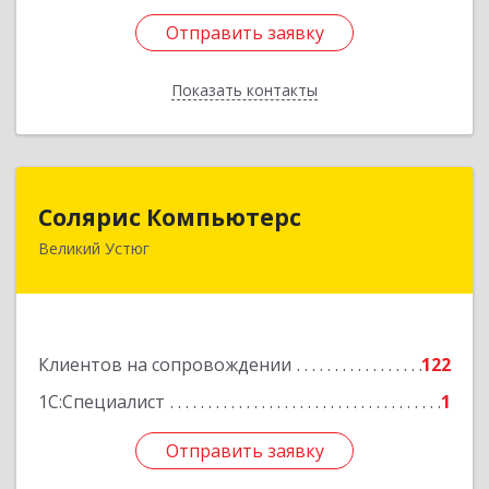
Отправить заявку
Отправить заявку
Показать контакты
Назад
Солярис Компьютерс
Солярис Компьютерс
Великий Устюг
162390, Вологодская обл, Великий Устюг г,
Виноградова ул, дом № 87
Подробнее
Клиентов на сопровождении
122
1С:Специалист
1
Отправить заявку
Отправить заявку