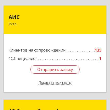
АИС
АИС
Ухта
169310, Коми Респ, Ухта г, Первомайская ул.,
дом № 35А
Подробнее
Клиентов на сопровождении
135
1С:Специалист
1
Отправить заявку
Отправить заявку
Показать контакты
Назад
1С:Франчайзинг.Аллегро