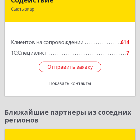
Сыктывкар
167004, Коми Респ, Сыктывкар г, Первомайская
ул, дом № 149
Подробнее
Клиентов на сопровождении
614
1С:Специалист
7
Отправить заявку
Отправить заявку
Показать контакты
Назад
Ближайшие партнеры из соседних
регионов
Группа компаний "ДОК"