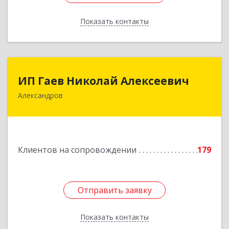
Показать контакты
Назад
ИП Гаев Николай Алексеевич
ИП Гаев Николай Алексеевич
Александров
601650, Владимирская обл, Александровский р-
н, Александров г, Свердлова ул, дом № 41, кв.57
Подробнее
Клиентов на сопровождении
179
Отправить заявку
Отправить заявку
Показать контакты
Назад