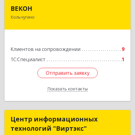
ВЕКОН
ВЕКОН
Кольчугино
601785, Владимирская обл, Кольчугинский р-н,
Кольчугино г, 3 Интернационала ул, дом № 38
Подробнее
Клиентов на сопровождении
9
1С:Специалист
1
Отправить заявку
Отправить заявку
Показать контакты
Назад
Центр информационных
Центр информационных
технологий "Виртэкс"
технологий "Виртэкс"