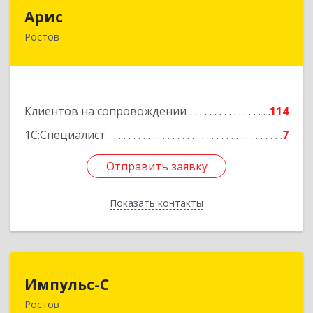
Арис
Арис
Ростов
152150, Ярославская обл, Ростовский р-н,
Ростов г, Пионерский проезд, дом № 3
Подробнее
Клиентов на сопровождении
114
1С:Специалист
7
Отправить заявку
Отправить заявку
Показать контакты
Назад
Импульс-С
Импульс-С
Ростов
152151, Ярославская обл, Ростовский р-н,