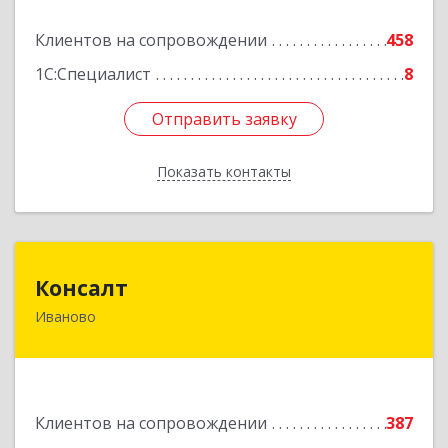
Подробнее
Клиентов на сопровождении
458
1С:Специалист
8
Отправить заявку
Отправить заявку
Показать контакты
Назад
Консалт
Консалт
Иваново
153000, Ивановская обл, Иваново г, Жарова ул,
дом № 3, оф.7001
Подробнее
Клиентов на сопровождении
387