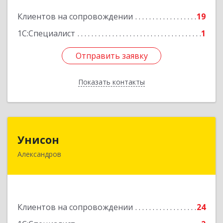
Подробнее
Клиентов на сопровождении
19
1С:Специалист
1
Отправить заявку
Отправить заявку
Показать контакты
Назад
Унисон
Унисон
Александров
601650, Владимирская обл, Александровский р-
н, Александров г, Ленина ул, дом № 13,
строение 6, каб.301
Подробнее
Клиентов на сопровождении
24