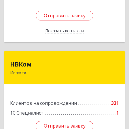
Отправить заявку
Отправить заявку
Показать контакты
Назад
НВКом
НВКом
Иваново
153000, Ивановская обл, Иваново г, Аптечный
пер, дом № 11, оф.8
Подробнее
Клиентов на сопровождении
331
1С:Специалист
1
Отправить заявку
Отправить заявку