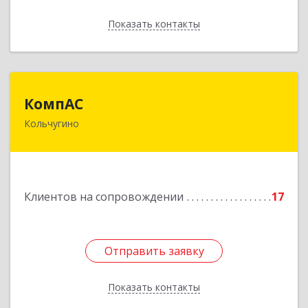
Показать контакты
Назад
КомпАС
КомпАС
Кольчугино
601782, Владимирская область, г.Кольчугино,
ул.Больничная, д.20
Подробнее
Клиентов на сопровождении
17
Отправить заявку
Отправить заявку
Показать контакты
Назад