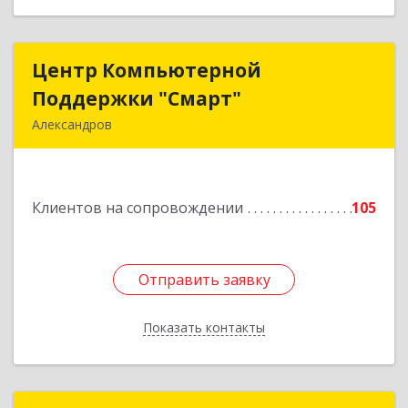
Центр Компьютерной
Центр Компьютерной
Поддержки "Смарт"
Поддержки "Смарт"
Александров
601650, Владимирская обл, Александровский р-
н, Александров г, Институтская ул, дом № 1,
ком.74
Клиентов на сопровождении
105
Подробнее
Отправить заявку
Отправить заявку
Показать контакты
Назад