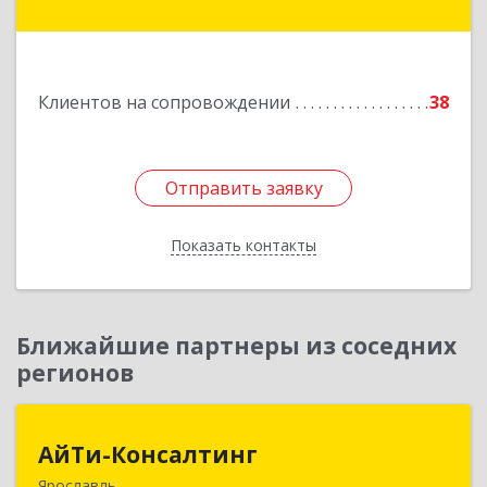
Ростов г, Карла Маркса ул, дом № 10
Подробнее
Клиентов на сопровождении
38
Отправить заявку
Отправить заявку
Показать контакты
Назад
Ближайшие партнеры из соседних
регионов
АйТи-Консалтинг
АйТи-Консалтинг
Ярославль