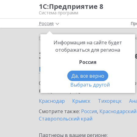
1С:Предприятие 8
Система программ
Россия
Пр
Главная
Сервисы ИТС
1С:Сканер чеков
1С:С
Информация на сайте будет
отображаться для региона
Заказать 1С:Сканер ч
Россия
в Новокубанске
Да, все верно
Ознакомьтесь с информационными карт
Выбрать другой
внедрение продукта.
Краснодар
Крымск
Тихорецк
Ан
Смотрите также:
Россия
,
Краснодарский
Ставропольский край
Партнеры в вашем регионе: