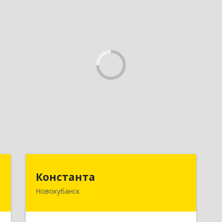
r
Константа
Константа
Новокубанск
,
352240, Краснодарский край,
7
Новокубанск г, Альпийская ул, дом №
22, кв.2