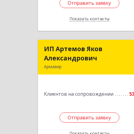
Отправить заявку
Отправить заявку
Показать контакты
Назад
ИП Артемов Яков
ИП Артемов Яко
Александрович
Александрови
Армавир
Подробне
Клиентов на сопровождении
5
Отправить заявку
Отправить заявку
Показать контакты
Назад