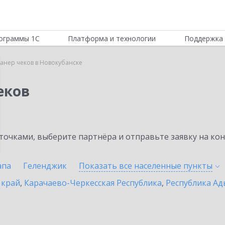
ограммы 1С
Платформа и технологии
Поддержка 
канер чеков в Новокубанске
еков
очками, выберите партнёра и отправьте заявку на ко
апа
Геленджик
Показать все населенные
пункты
 край
,
Карачаево-Черкесская Республика
,
Республика Ад