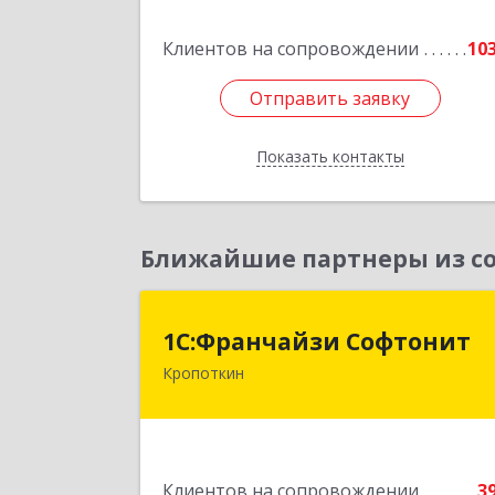
Подробне
Клиентов на сопровождении
10
Отправить заявку
Отправить заявку
Показать контакты
Назад
Ближайшие партнеры из со
1С:Франчайзи Софтони
1С:Франчайзи Софтонит
Кропоткин
352380, Краснодарский край
Кавказский р-н, Кропоткин г
Коммунальный пер, дом № 
Подробне
Клиентов на сопровождении
3