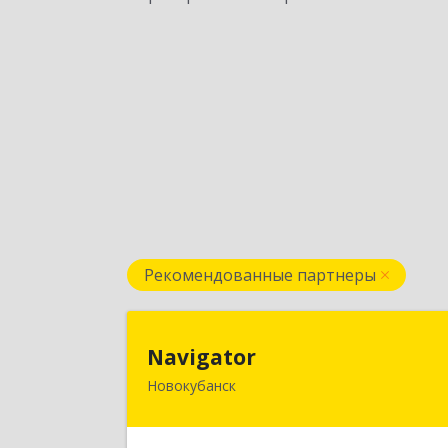
Рекомендованные партнеры
Navigato
Navigator
Новокубанск
352240, Краснодарский край
Новокубанск г, Пушкина ул, дом № 6