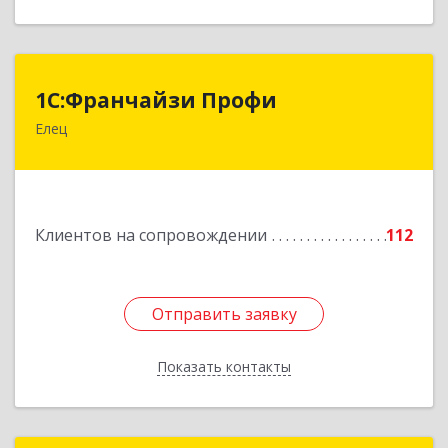
1С:Франчайзи Профи
1С:Франчайзи Профи
Елец
399784, Липецкая обл, Елец г, Гагарина ул,
Здание № 3а
Подробнее
Клиентов на сопровождении
112
Отправить заявку
Отправить заявку
Показать контакты
Назад