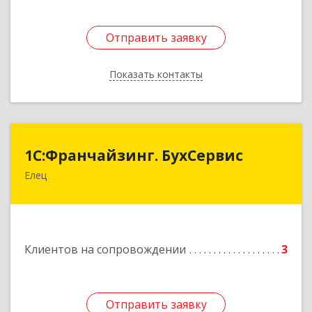
Отправить заявку
Отправить заявку
Показать контакты
Назад
1С:Франчайзинг. БухСервис
1С:Франчайзинг. БухСервис
Елец
399780, Липецкая обл, Елецкий р-н, Елец г,
Новоселов ул, дом № 12
Подробнее
Клиентов на сопровождении
3
Отправить заявку
Отправить заявку