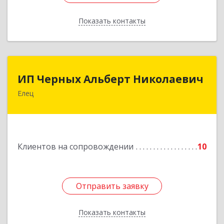
Показать контакты
Назад
ИП Черных Альберт Николаевич
ИП Черных Альберт Николаевич
Елец
399771, Липецкая обл, Елец г, Н.Гусевой ул, 56А
Подробнее
Клиентов на сопровождении
10
Отправить заявку
Отправить заявку
Показать контакты
Назад