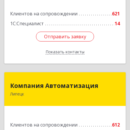
Подробнее
Клиентов на сопровождении
621
1С:Специалист
14
Отправить заявку
Отправить заявку
Показать контакты
Назад
Компания Автоматизация
Компания Автоматизация
Липецк
398001, Липецкая обл, Липецк г, Победы пл,
дом № 8
Подробнее
Клиентов на сопровождении
612