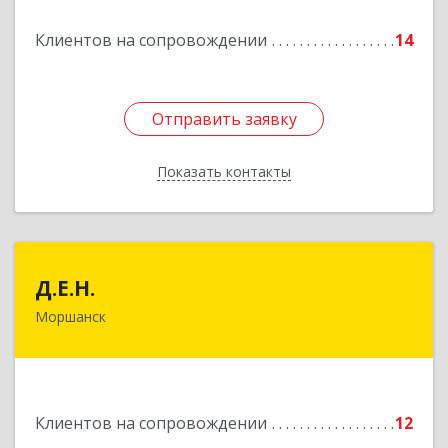
Подробнее
Клиентов на сопровождении
14
Отправить заявку
Отправить заявку
Показать контакты
Назад
Д.Е.Н.
Д.Е.Н.
Моршанск
393950, Тамбовская обл, Моршанск г,
Дзержинского ул, дом № 4б, кв.157
Подробнее
Клиентов на сопровождении
12