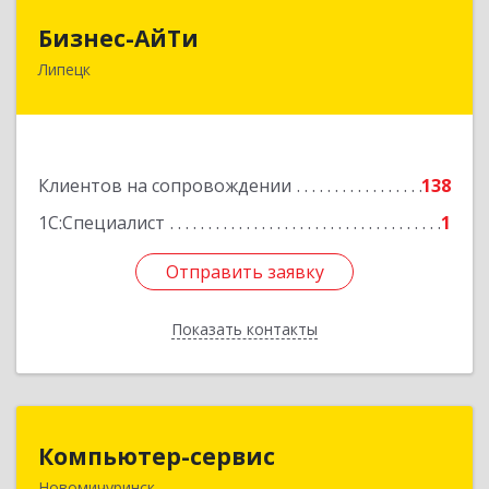
Бизнес-АйТи
Бизнес-АйТи
Липецк
398008, Липецкая обл, Липецк г, 50 лет НЛМК
ул, дом № 11, пом.18
Подробнее
Клиентов на сопровождении
138
1С:Специалист
1
Отправить заявку
Отправить заявку
Показать контакты
Назад
Компьютер-сервис
Компьютер-сервис
Новомичуринск