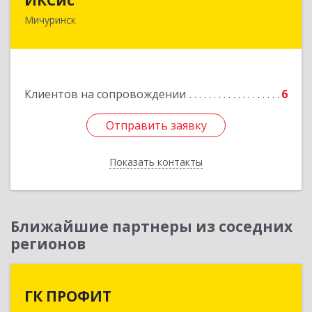
Мичуринск
393761, Тамбовская обл, Мичуринск г,
Набережная ул, дом № 275
Подробнее
Клиентов на сопровождении
6
Отправить заявку
Отправить заявку
Показать контакты
Назад
Ближайшие партнеры из соседних
регионов
ГК ПРОФИТ
ГК ПРОФИТ