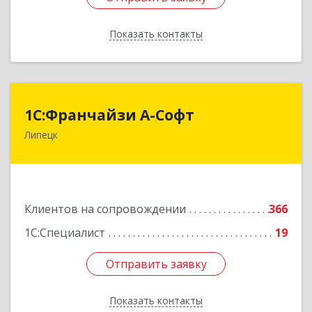
Показать контакты
Назад
1С:Франчайзи А-Софт
1С:Франчайзи А-Софт
Липецк
398059, Липецкая обл, Липецк г, Фрунзе ул,
дом № 27
Подробнее
Клиентов на сопровождении
366
1С:Специалист
19
Отправить заявку
Отправить заявку
Показать контакты
Назад