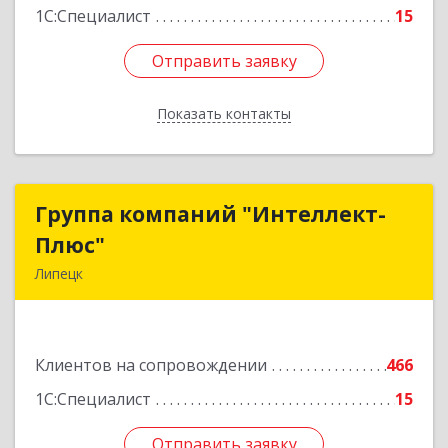
1С:Специалист
15
Отправить заявку
Отправить заявку
Показать контакты
Назад
Группа компаний "Интеллект-
Группа компаний "Интеллект-
Плюс"
Плюс"
Липецк
398024, Липецкая обл, Липецк г, Победы пл,
дом № 8, 306
Клиентов на сопровождении
466
Подробнее
1С:Специалист
15
Отправить заявку
Отправить заявку