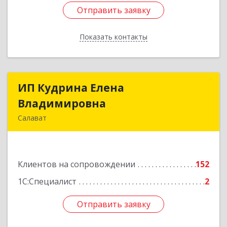
Отправить заявку
Отправить заявку
Показать контакты
Назад
ИП Кудрина Елена
ИП Кудрина Елена
Владимировна
Владимировна
Салават
453265, Башкортостан Респ, Салават г,
Бекетова ул, дом № 10, кв.87
Клиентов на сопровождении
152
Подробнее
1С:Специалист
2
Отправить заявку
Отправить заявку