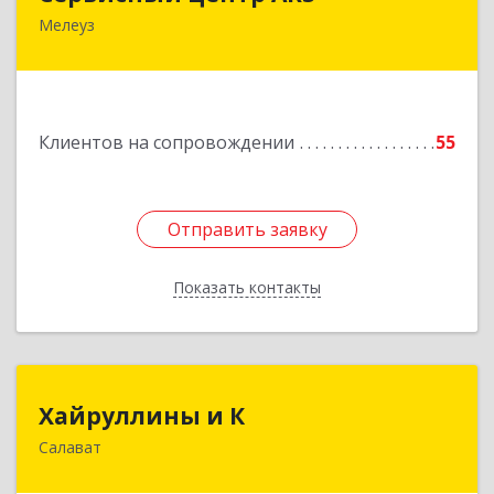
Мелеуз
Подробнее
Клиентов на сопровождении
55
Отправить заявку
Отправить заявку
Показать контакты
Назад
Хайруллины и К
Хайруллины и К
Салават
453251, Башкортостан Респ, Салават г,
Островского ул, дом № 61