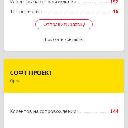
Подробнее
Клиентов на сопровождении
192
1С:Специалист
16
Отправить заявку
Отправить заявку
Показать контакты
Назад
СОФТ ПРОЕКТ
СОФТ ПРОЕКТ
Орск
462430, Оренбургская обл, Орск г,
Добровольского ул, дом № 23, кв.11
Подробнее
Клиентов на сопровождении
144