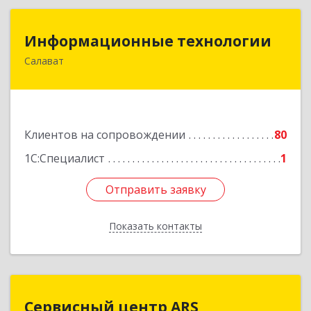
Информационные технологии
Информационные технологии
Салават
453259, Башкортостан Респ, Салават г,
Северная ул, дом № 15, оф.108
Подробнее
Клиентов на сопровождении
80
1С:Специалист
1
Отправить заявку
Отправить заявку
Показать контакты
Назад
Сервисный центр ARS
Сервисный центр ARS