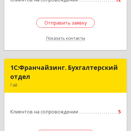
Отправить заявку
Отправить заявку
Показать контакты
Назад
1С:Франчайзинг. Бухгалтерский
1С:Франчайзинг. Бухгалтерский
отдел
отдел
Гай
462635, Оренбургская обл, Гай г, Победы пр-кт,
дом № 1, кв.12
Клиентов на сопровождении
5
Подробнее