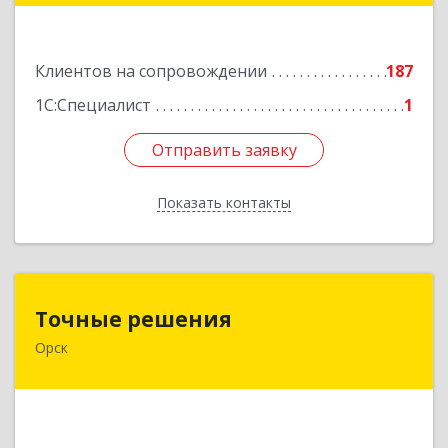
Подробнее
Клиентов на сопровождении
187
1С:Специалист
1
Отправить заявку
Отправить заявку
Показать контакты
Назад
Точные решения
Точные решения
Орск
462403, Оренбургская обл, Орск г,
Краматорская ул, дом № 2Б, пом.3, этаж 1, офис
2