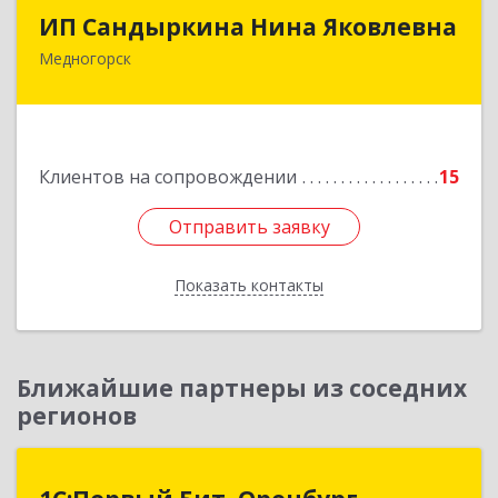
ИП Сандыркина Нина Яковлевна
ИП Сандыркина Нина Яковлевна
Медногорск
462270, Оренбургская обл, Медногорск г,
Металлургов ул, дом № 19, кв.22
Подробнее
Клиентов на сопровождении
15
Отправить заявку
Отправить заявку
Показать контакты
Назад
Ближайшие партнеры из соседних
регионов
1С:Первый Бит, Оренбург