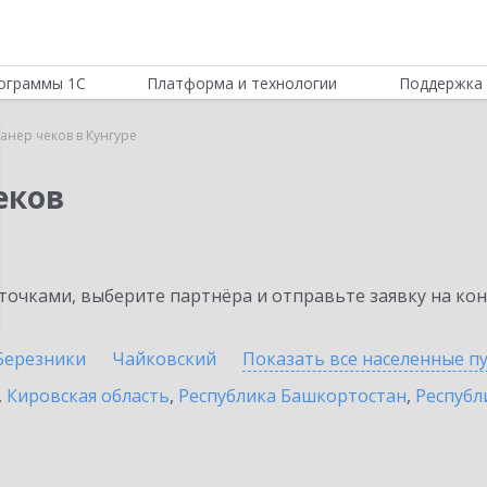
ограммы 1С
Платформа и технологии
Поддержка 
анер чеков в Кунгуре
еков
очками, выберите партнёра и отправьте заявку на ко
Березники
Чайковский
Показать все населенные
п
,
Кировская область
,
Республика Башкортостан
,
Республ