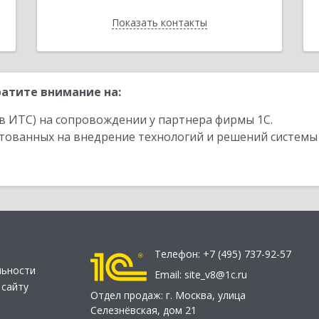
Показать контакты
Назад
атите внимание на:
в ИТС) на сопровождении у партнера фирмы 1С.
стованных на внедрение технологий и решений системы
Телефон:
+7 (495) 737-92-57
льности
Email:
site_v8@1c.ru
 сайту
Отдел продаж:
г. Москва
,
улица
Селезнёвская, дом 21