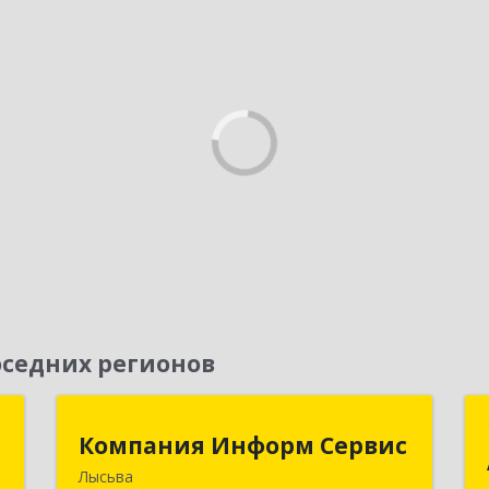
седних регионов
Д
Компания Информ Сервис
Компания Информ Сервис
Лысьва
,
618909, Пермский край, Лысьва г,