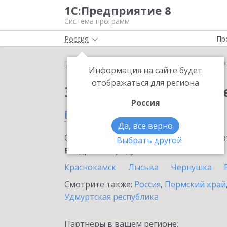
1С:Предприятие 8
Система программ
Россия
Пр
Главная
Сервисы ИТС
1С:Сканер чеков
1С:Ск
Информация на сайте будет
отображаться для региона
Заказать 1С:Сканер ч
Россия
в Кунгуре
Да, все верно
Ознакомьтесь с информационными карт
Выбрать другой
внедрение продукта.
Краснокамск
Лысьва
Чернушка
Смотрите также:
Россия
,
Пермский край
Удмуртская республика
Партнеры в вашем регионе: