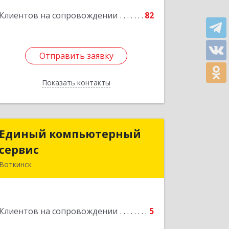
Подробнее
Клиентов на сопровождении
82
Отправить заявку
Отправить заявку
Показать контакты
Назад
Единый компьютерный
Единый компьютерный
сервис
сервис
Воткинск
Подробнее
Клиентов на сопровождении
5