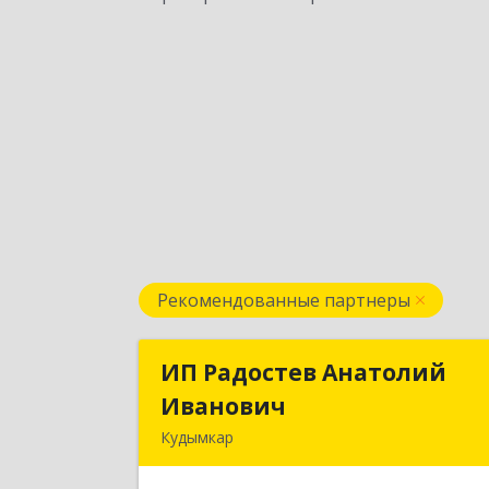
Рекомендованные партнеры
ИП Радостев Анатолий
ИП Радостев Анатоли
Иванович
Иванови
Кудымкар
619000, Пермский край, Кудымкар г
Герцена ул, дом № 5