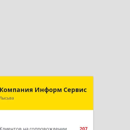
Компания Информ Сервис
Компания Информ Сервис
Лысьва
618909, Пермский край, Лысьва г,
Металлистов ул, дом № 3, оф.535
Подробнее
Клиентов на сопровождении
207