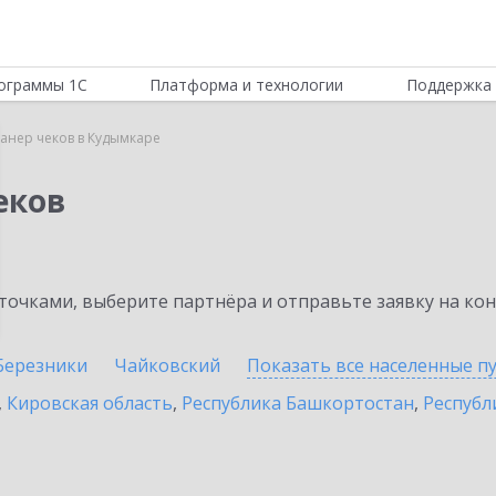
ограммы 1С
Платформа и технологии
Поддержка 
канер чеков в Кудымкаре
еков
очками, выберите партнёра и отправьте заявку на ко
Березники
Чайковский
Показать все населенные
п
,
Кировская область
,
Республика Башкортостан
,
Республ