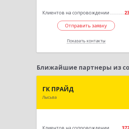
Клиентов на сопровождении
2
Подробне
Отправить заявку
Отправить заявку
Показать контакты
Назад
Ближайшие партнеры из со
ГК ПРАЙ
ГК ПРАЙД
Лысьва
618909, Пермский край, Лысьва г
Репина ул, дом № 4
Подробне
Клиентов на сопровождении
37