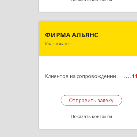
ФИРМА АЛЬЯН
ФИРМА АЛЬЯНС
Краснокамск
Подробне
Клиентов на сопровождении
1
Отправить заявку
Отправить заявку
Показать контакты
Назад