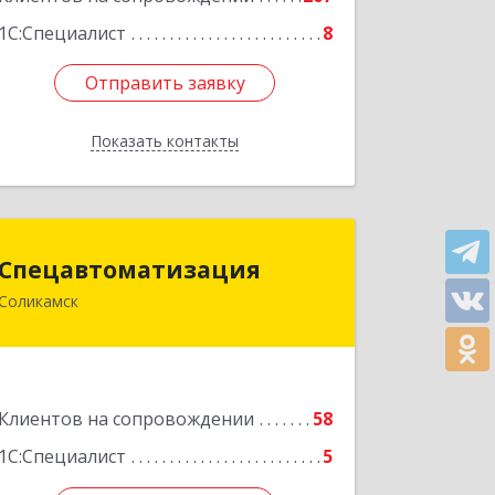
1С:Специалист
8
Отправить заявку
Отправить заявку
Показать контакты
Назад
Спецавтоматизация
Спецавтоматизация
Соликамск
618547, Пермский край, Соликамск г,
Транспортная ул, дом № 4
Подробнее
Клиентов на сопровождении
58
1С:Специалист
5