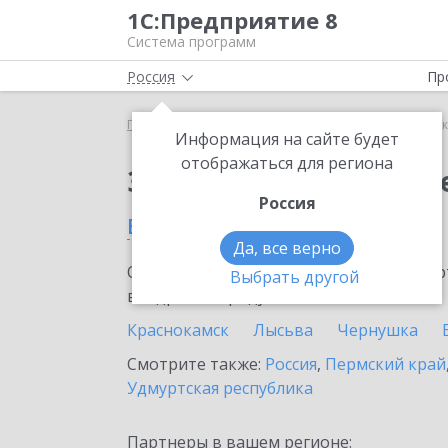
1С:Предприятие 8
Система программ
Россия
Пр
Главная
Сервисы ИТС
1С:Сканер чеков
1С:С
Информация на сайте будет
отображаться для региона
Заказать 1С:Сканер ч
Россия
в Кудымкаре
Да, все верно
Ознакомьтесь с информационными карт
Выбрать другой
внедрение продукта.
Краснокамск
Лысьва
Чернушка
Смотрите также:
Россия
,
Пермский край
Удмуртская республика
Партнеры в вашем регионе: