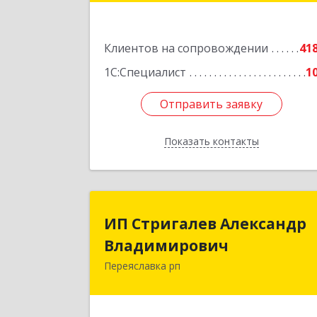
Подробне
Клиентов на сопровождении
41
1С:Специалист
1
Отправить заявку
Отправить заявку
Показать контакты
Назад
ИП Стригалев Александ
ИП Стригалев Александр
Владимирови
Владимирович
Переяславка рп
682910, Хабаровский край, Имен
Лазо р-н, Переяславка рп, Ленина ул
дом № 30, оф.