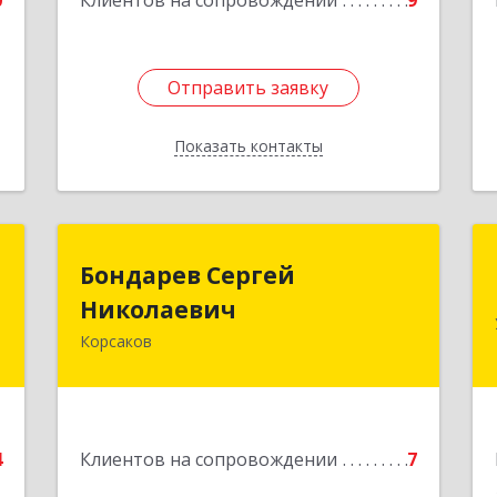
0
Клиентов на сопровождении
9
Отправить заявку
Отправить заявку
Показать контакты
Назад
н
Бондарев Сергей
Бондарев Сергей
ч
Николаевич
Николаевич
Корсаков
-
Подробнее
,
2
е
4
Клиентов на сопровождении
7