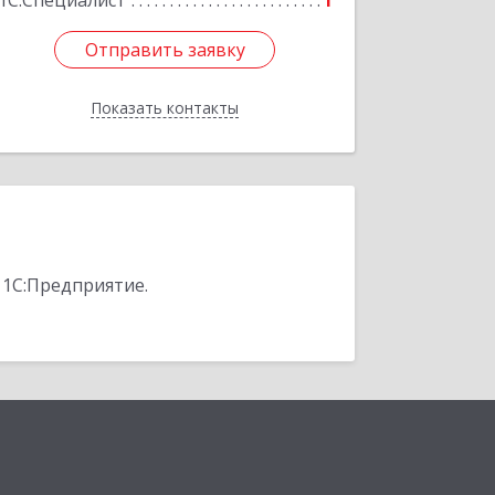
1С:Специалист
1
Отправить заявку
Отправить заявку
Показать контакты
Назад
 1С:Предприятие.