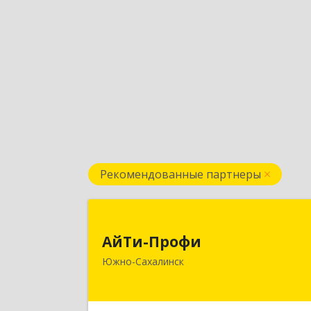
Рекомендованные партнеры
АйТи-Проф
АйТи-Профи
693023, Сахалинская обл, горо
Южно-Сахалинск
Южно-Сахалинск г.о., Южно
Сахалинск г, Емельянова А.О. ул, до
№ 