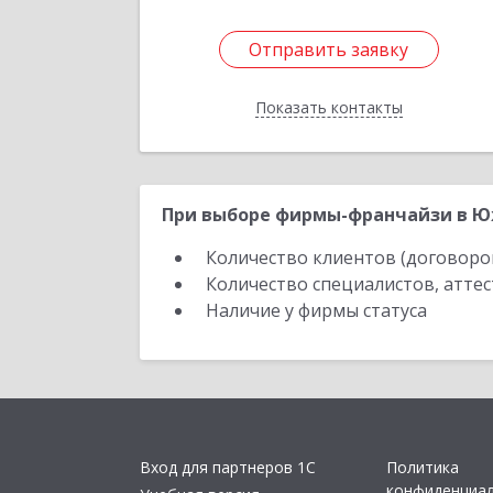
Отправить заявку
Отправить заявку
Показать контакты
Назад
При выборе фирмы-франчайзи в Юж
Количество клиентов (договоро
Количество специалистов, атте
Наличие у фирмы статуса
Вход для партнеров 1С
Политика
конфиденциа