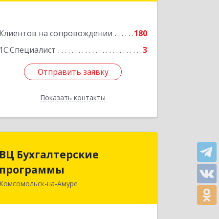
Подробнее
Клиентов на сопровождении
180
1С:Специалист
3
Отправить заявку
Отправить заявку
Показать контакты
Назад
ВЦ Бухгалтерские
ВЦ Бухгалтерские
программы
программы
Комсомольск-на-Амуре
681000, Хабаровский край,
Комсомольск-на-Амуре г, Сидоренко
ул, дом № 1А