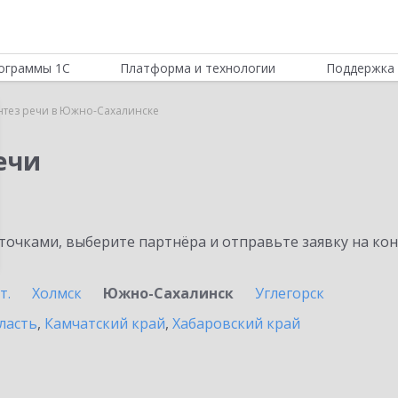
ограммы 1С
Платформа и технологии
Поддержка 
нтез речи в Южно-Сахалинске
ечи
очками, выберите партнёра и отправьте заявку на ко
т.
Холмск
Южно-Сахалинск
Углегорск
ласть
,
Камчатский край
,
Хабаровский край