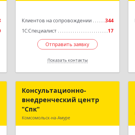
оф.202
е
Подробнее
8
Клиентов на сопровождении
344
0
1С:Специалист
17
Отправить заявку
Отправить заявку
Показать контакты
Назад
р
Консультационно-
Консультационно-
ч
внедренческий центр
внедренческий центр
"Спк"
"Спк"
и
Комсомольск-на-Амуре
,
681013, Хабаровский край,
1
Комсомольск-на-Амуре г, Димитрова,