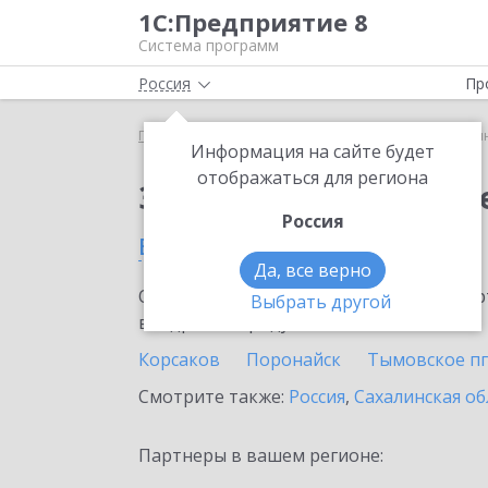
1С:Предприятие 8
Система программ
Россия
Пр
Главная
Сервисы ИТС
1С:Синтез речи
1С:Си
Информация на сайте будет
отображаться для региона
Заказать 1С:Синтез р
Россия
в Южно-Сахалинске
Да, все верно
Ознакомьтесь с информационными карт
Выбрать другой
внедрение продукта.
Корсаков
Поронайск
Тымовское пг
Смотрите также:
Россия
,
Сахалинская об
Партнеры в вашем регионе: