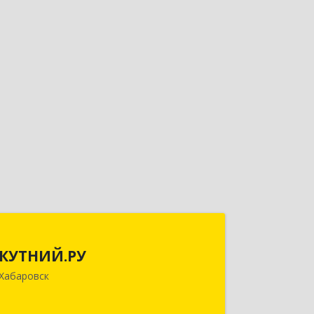
КУТНИЙ.РУ
КУТНИЙ.РУ
680007, Хабаровский край, Хабаровск
Хабаровск
г, Шевчука ул, дом № 42, оф.505