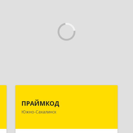
и
ПРАЙМКОД
ПРАЙМКОД
д
693020, Сахалинская обл, г.о. Город
Южно-Сахалинск
-
Южно-Сахалинск, Южно-Сахалинск г,
м
Мира пр-кт, дом № 56/2, корпус 1,
4
этаж 2