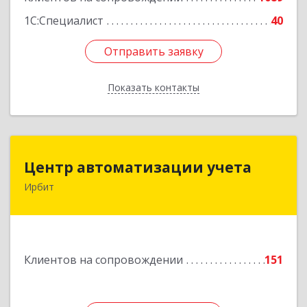
1С:Специалист
40
Отправить заявку
Отправить заявку
Показать контакты
Назад
Центр автоматизации учета
Центр автоматизации учета
Ирбит
623854, Свердловская обл, Ирбит г, Маршала
Жукова ул, дом № 3, кв.28
Подробнее
Клиентов на сопровождении
151