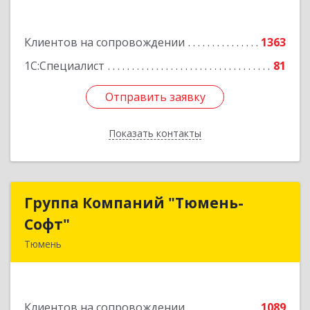
Подробнее
Клиентов на сопровождении
1363
1С:Специалист
81
Отправить заявку
Отправить заявку
Показать контакты
Назад
Группа Компаний "Тюмень-
Группа Компаний "Тюмень-
Софт"
Софт"
Тюмень
625048, Тюменская обл, Тюмень г, Салтыкова-
Щедрина ул, дом № 44/4
Клиентов на сопровождении
1089
Подробнее