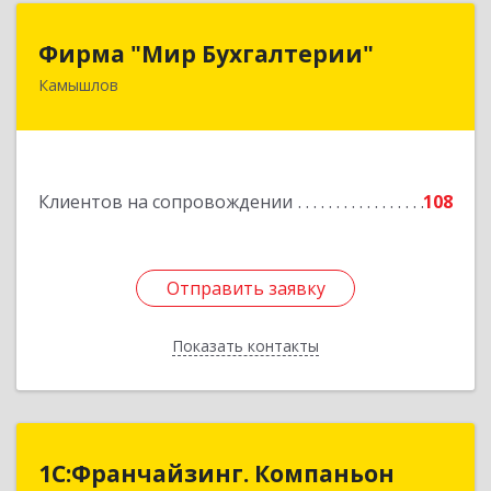
Фирма "Мир Бухгалтерии"
Фирма "Мир Бухгалтерии"
Камышлов
624860, Свердловская обл, Камышлов г,
Советская ул, дом № 7
Подробнее
Клиентов на сопровождении
108
Отправить заявку
Отправить заявку
Показать контакты
Назад
1С:Франчайзинг. Компаньон
1С:Франчайзинг. Компаньон