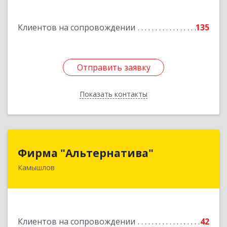
Подробнее
Клиентов на сопровождении
135
Отправить заявку
Отправить заявку
Показать контакты
Назад
Фирма "Альтернатива"
Фирма "Альтернатива"
Камышлов
624860, Свердловская обл, Камышлов г, Ленина
ул, дом № 30
Подробнее
Клиентов на сопровождении
42