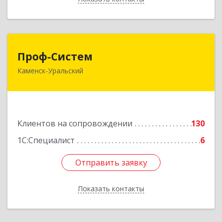
Проф-Систем
Проф-Систем
Каменск-Уральский
623406, Свердловская обл, Каменск-Уральский
г, Уральская ул, дом № 43, пом.110
Подробнее
Клиентов на сопровождении
130
1С:Специалист
6
Отправить заявку
Отправить заявку
Показать контакты
Назад