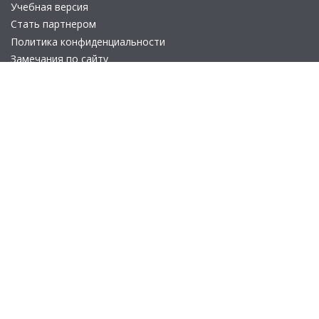
Учебная версия
Стать партнером
Политика конфиденциальности
Замечания по сайту
Другие сайты
Телефон:
+7 (495) 737-92-57
Email:
site_v8@1c.ru
Отдел продаж:
г. Москва
,
улица Селезнёвская, дом 21
© 2026 АО «Группа 1С» (правопреемник «1С»). Все права на сайт
защищены
© 2011- 2026 ООО «1С-Софт» (
о компании
).
Исключительное право на технологическую платформу
«1С:Предприятие 8» и типовые конфигурации программных
продуктов системы «1С:Предприятие 8», представленные на