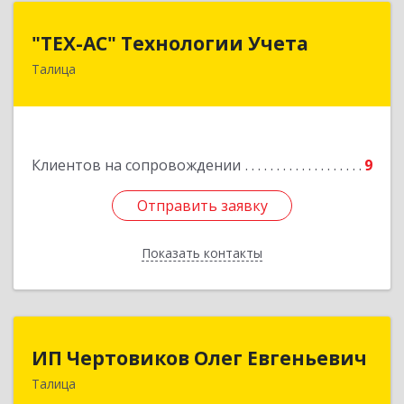
"ТЕХ-АС" Технологии Учета
"ТЕХ-АС" Технологии Учета
Талица
623640, Свердловская обл, Талицкий р-н,
Талица г, Ленина ул, дом № 73, пом.9
Подробнее
Клиентов на сопровождении
9
Отправить заявку
Отправить заявку
Показать контакты
Назад
ИП Чертовиков Олег Евгеньевич
ИП Чертовиков Олег Евгеньевич
Талица
623640, Свердловская обл, Талица г, Ленина ул,