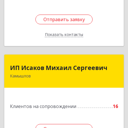
Отправить заявку
Отправить заявку
Показать контакты
Назад
ИП Исаков Михаил Сергеевич
ИП Исаков Михаил Сергеевич
Камышлов
624860, Свердловская обл, Камышлов г, Ленина
ул, дом № 20
Подробнее
Клиентов на сопровождении
16