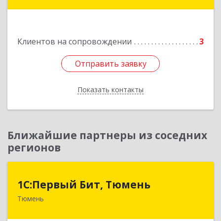
дом № 73, кв.31
Подробнее
Клиентов на сопровождении
3
Отправить заявку
Отправить заявку
Показать контакты
Назад
Ближайшие партнеры из соседних
регионов
1С:Первый Бит, Тюмень
1С:Первый Бит, Тюмень
Тюмень
625000, Тюменская обл, Тюмень г, Республики
ул, дом № 61, оф.712