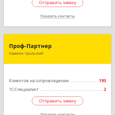
Отправить заявку
Отправить заявку
Показать контакты
Назад
Проф-Партнер
Проф-Партнер
Каменск-Уральский
623406, Свердловская обл, Каменск-Уральский
г, Алюминиевая ул, дом № 38
Подробнее
Клиентов на сопровождении
193
1С:Специалист
2
Отправить заявку
Отправить заявку
Показать контакты
Назад