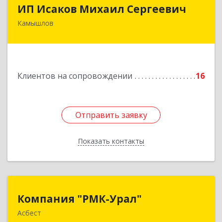
ИП Исаков Михаил Сергеевич
ИП Исаков Михаил Сергеевич
Камышлов
624860, Свердловская обл, Камышлов г, Ленина
ул, дом № 20
Подробнее
Клиентов на сопровождении
16
Отправить заявку
Отправить заявку
Показать контакты
Назад
Компания "РМК-Урал"
Компания "РМК-Урал"
Асбест
624260, Свердловская обл, Асбест г,