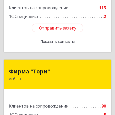
Подробнее
Клиентов на сопровождении
113
1С:Специалист
2
Отправить заявку
Отправить заявку
Показать контакты
Назад
Фирма "Тори"
Фирма "Тори"
Асбест
624286, Свердловская обл, Асбест г, Малышева
рп, Автомобилистов ул, дом № 7, кв.24
Подробнее
Клиентов на сопровождении
90
1С:Специалист
5