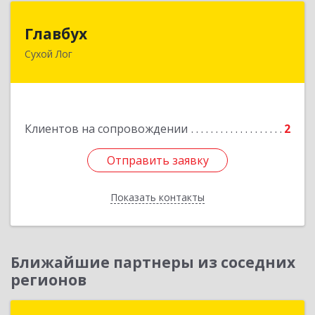
Главбух
Главбух
Сухой Лог
624800, Свердловская обл, Сухой Лог г,
Артиллеристов ул, дом № 41, кв.28
Подробнее
Клиентов на сопровождении
2
Отправить заявку
Отправить заявку
Показать контакты
Назад
Ближайшие партнеры из соседних
регионов