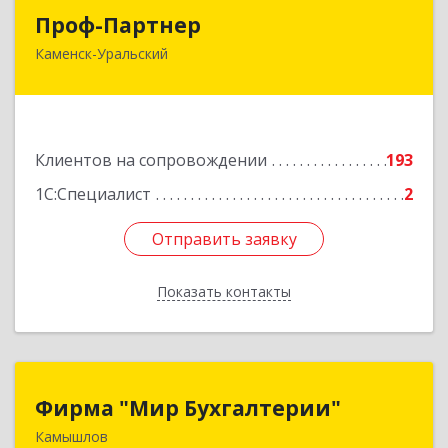
Проф-Партнер
Проф-Партнер
Каменск-Уральский
623406, Свердловская обл, Каменск-Уральский
г, Алюминиевая ул, дом № 38
Подробнее
Клиентов на сопровождении
193
1С:Специалист
2
Отправить заявку
Отправить заявку
Показать контакты
Назад
Фирма "Мир Бухгалтерии"
Фирма "Мир Бухгалтерии"
Камышлов
624860, Свердловская обл, Камышлов г,