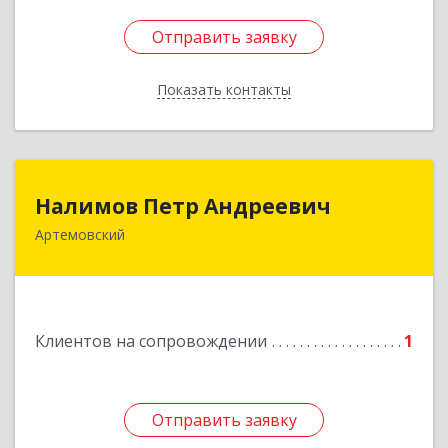
Отправить заявку
Отправить заявку
Показать контакты
Назад
Налимов Петр Андреевич
Налимов Петр Андреевич
Артемовский
623780, Свердловская обл, Артемовский г,
Добролюбова ул, дом № 25
Подробнее
Клиентов на сопровождении
1
Отправить заявку
Отправить заявку