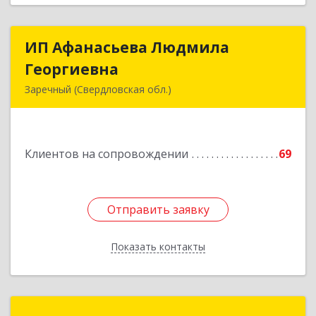
ИП Афанасьева Людмила
ИП Афанасьева Людмила
Георгиевна
Георгиевна
Заречный (Свердловская обл.)
624250, Свердловская обл, Заречный г,
Алещенкова ул, дом № 4, кв.46
Клиентов на сопровождении
69
Подробнее
Отправить заявку
Отправить заявку
Показать контакты
Назад