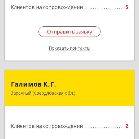
Клиентов на сопровождении
5
Подробнее
Отправить заявку
Отправить заявку
Показать контакты
Назад
Галимов К. Г.
Галимов К. Г.
Заречный (Свердловская обл.)
Свердловская обл, г. Заречный, ул. Кузнецова,
д.24, оф.72
Подробнее
Клиентов на сопровождении
2