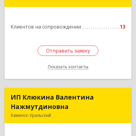
Ленинградская ул, дом № 1а, оф. 106
Подробнее
Клиентов на сопровождении
13
Отправить заявку
Отправить заявку
Показать контакты
Назад
ИП Клюкина Валентина
ИП Клюкина Валентина
Нажмутдиновна
Нажмутдиновна
Каменск-Уральский
623404, Свердловская обл, Каменск-Уральский
г, Крылова ул, дом № 19б, оф.2