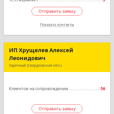
Отправить заявку
Отправить заявку
Показать контакты
Назад
ИП Хрущелев Алексей
ИП Хрущелев Алексей
Леонидович
Леонидович
Заречный (Свердловская обл.)
624250, Свердловская обл, Заречный г,
Курчатова ул, дом № 27/2, кв.57
Клиентов на сопровождении
56
Подробнее
Отправить заявку
Отправить заявку