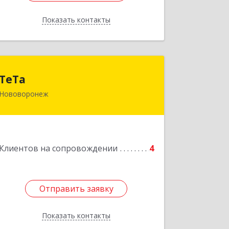
Показать контакты
Назад
ТеТа
ТеТа
Нововоронеж
396 073, Нововоронеж г, а/я, дом № 30
Подробнее
Клиентов на сопровождении
4
Отправить заявку
Отправить заявку
Показать контакты
Назад