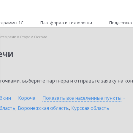
ограммы 1С
Платформа и технологии
Поддержка 
нтез речи в Старом Осколе
ечи
очками, выберите партнёра и отправьте заявку на ко
убкин
Короча
Показать все населенные
пункты
бласть
,
Воронежская область
,
Курская область