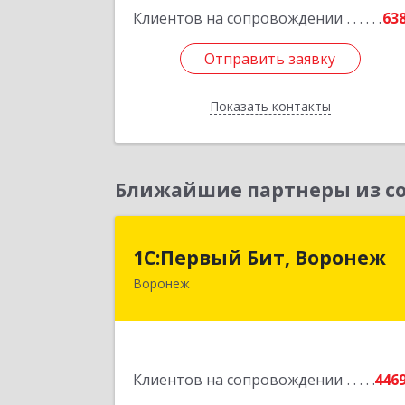
Клиентов на сопровождении
63
Отправить заявку
Отправить заявку
Показать контакты
Назад
Ближайшие партнеры из со
1С:Первый Бит, Вороне
1С:Первый Бит, Воронеж
Воронеж
394006, Воронежская обл, Воронеж г
20-летия Октября ул, дом № 119
оф.71
Подробне
Клиентов на сопровождении
446