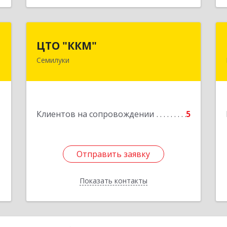
р
ЦТО "ККМ"
ЦТО "ККМ"
ч
Семилуки
Подробнее
,
а
6
1
Клиентов на сопровождении
5
е
Отправить заявку
Отправить заявку
Показать контакты
Назад