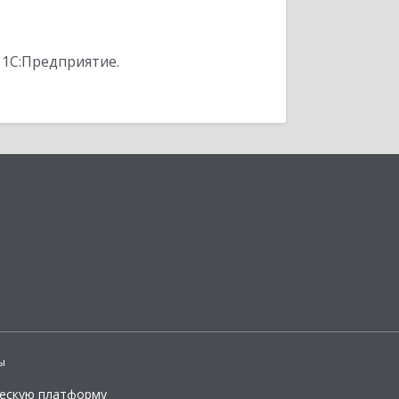
 1С:Предприятие.
ы
ческую платформу