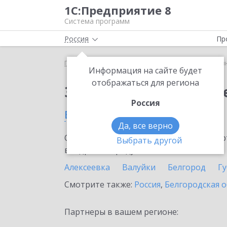
1С:Предприятие 8
Система программ
Россия
Пр
Главная
Сервисы ИТС
1С:Синтез речи
1С:Си
Информация на сайте будет
отображаться для региона
Заказать 1С:Синтез р
Россия
в Старом Осколе
Да, все верно
Ознакомьтесь с информационными карт
Выбрать другой
внедрение продукта.
Алексеевка
Валуйки
Белгород
Г
Смотрите также:
Россия
,
Белгородская о
Партнеры в вашем регионе: