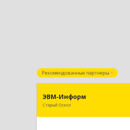
Рекомендованные партнеры
ЭВМ-Инфор
ЭВМ-Информ
Старый Оскол
309516, Белгородская обл, Стары
Оскол г, Лесной мкр, дом № 3, оф.10
Подробне