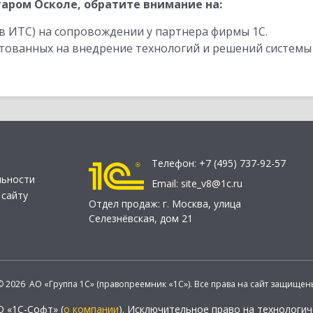
аром Осколе, обратите внимание на:
в ИТС) на сопровождении у партнера фирмы 1С.
стованных на внедрение технологий и решений системы
Телефон:
+7 (495) 737-92-57
льности
Email:
site_v8@1c.ru
 сайту
Отдел продаж:
г. Москва
,
улица
Селезнёвская, дом 21
© 2026 АО «Группа 1С» (правопреемник «1С»). Все права на сайт защищен
О «1С-Софт» (
о компании
). Исключительное право на технологи