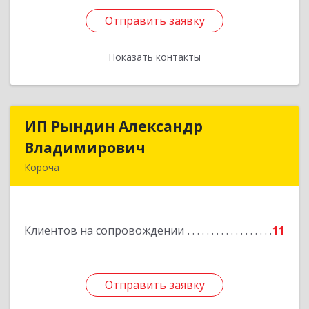
Отправить заявку
Отправить заявку
Показать контакты
Назад
ИП Рындин Александр
ИП Рындин Александр
Владимирович
Владимирович
Короча
309 201, Белгородская обл, Корочанский р-н,
Дальняя Игуменка с, Кураковка ул, дом № 76
Клиентов на сопровождении
11
Подробнее
Отправить заявку
Отправить заявку