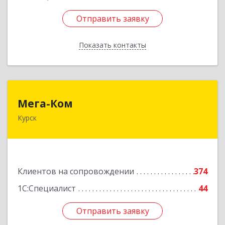
Отправить заявку
Отправить заявку
Показать контакты
Назад
Мега-Ком
Мега-Ком
Курск
305001, Курская обл, Курск г, Красной Армии ул,
дом № 23 А
Подробнее
Клиентов на сопровождении
374
1С:Специалист
44
Отправить заявку
Отправить заявку