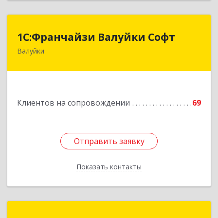
1С:Франчайзи Валуйки Софт
1С:Франчайзи Валуйки Софт
Валуйки
309996, Белгородская обл, Валуйки г, Горького,
дом № 21, кв.21
Подробнее
Клиентов на сопровождении
69
Отправить заявку
Отправить заявку
Показать контакты
Назад
Лебединский Петр Викторович