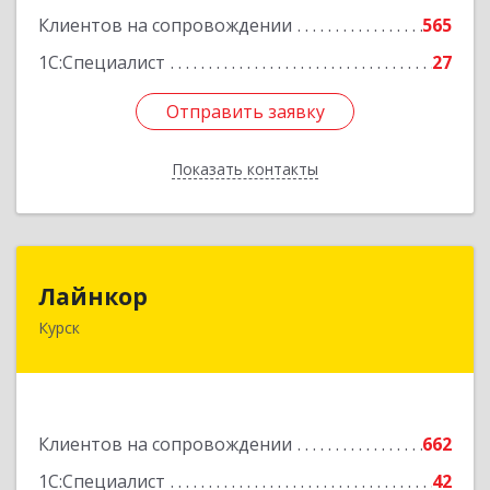
Клиентов на сопровождении
565
1С:Специалист
27
Отправить заявку
Отправить заявку
Показать контакты
Назад
Лайнкор
Лайнкор
Курск
305021, Курская обл, Курск г, Победы пр-кт, дом
№ 10, оф.№64
Подробнее
Клиентов на сопровождении
662
1С:Специалист
42