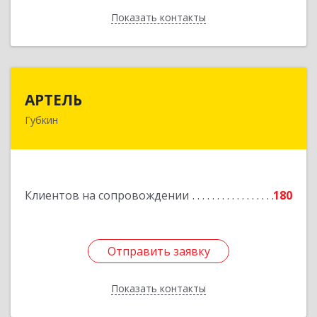
Показать контакты
Назад
АРТЕЛЬ
АРТЕЛЬ
Губкин
309181, Белгородская обл, Губкинский р-н,
Губкин г, Мира ул, дом № 20, оф.506
Подробнее
Клиентов на сопровождении
180
Отправить заявку
Отправить заявку
Показать контакты
Назад