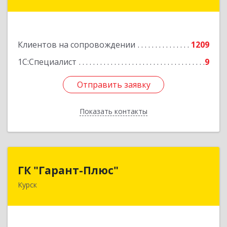
ул, дом № 3а, оф.4/1
Подробнее
Клиентов на сопровождении
1209
1С:Специалист
9
Отправить заявку
Отправить заявку
Показать контакты
Назад
ГК "Гарант-Плюс"
ГК "Гарант-Плюс"
Курск
305035, Курская обл, Курск г, Овечкина ул, дом
№ 14, пом.1
Подробнее