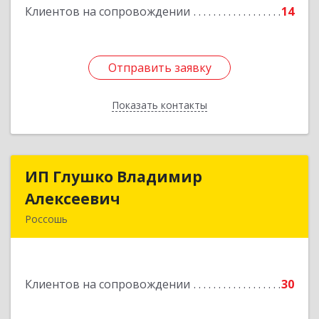
Клиентов на сопровождении
14
Отправить заявку
Отправить заявку
Показать контакты
Назад
ИП Глушко Владимир
ИП Глушко Владимир
Алексеевич
Алексеевич
Россошь
396650, Воронежская обл, Россошанский р-н,
Россошь г,ул Октябрьская 76 Г
Клиентов на сопровождении
30
Подробнее