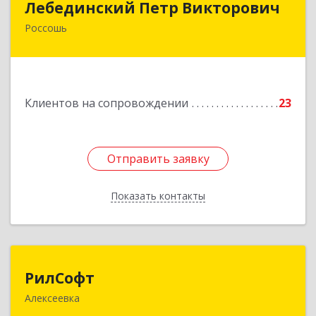
Лебединский Петр Викторович
Россошь
396650, Воронежская обл., г. Россошь, пер.
Крамского 11
Подробнее
Клиентов на сопровождении
23
Отправить заявку
Отправить заявку
Показать контакты
Назад
РилСофт
РилСофт
Алексеевка
309850, Белгородская обл, Алексеевский р-н,