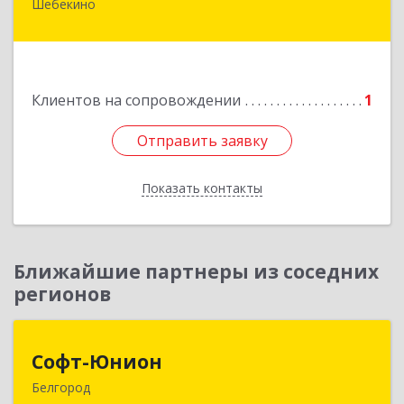
Шебекино
309290, Белгородская обл, Шебекино,
ул.Ленина , д.12
Подробнее
Клиентов на сопровождении
1
Отправить заявку
Отправить заявку
Показать контакты
Назад
Ближайшие партнеры из соседних
регионов
Софт-Юнион
Софт-Юнион
Белгород
308014, Белгородская обл, Белгород г, Садовая