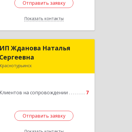
Отправить заявку
Отправить заявку
Показать контакты
Назад
ИП Жданова Наталья
ИП Жданова Наталья
Сергеевна
Сергеевна
Краснотурьинск
Подробнее
Клиентов на сопровождении
7
Отправить заявку
Отправить заявку
Показать контакты
Назад