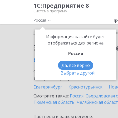
1С:Предприятие 8
Система программ
Россия
Пр
Главная
Сервисы ИТС
1С:Синтез речи
1С:Си
Информация на сайте будет
отображаться для региона
Заказать 1С:Синтез р
Россия
в Североуральске
Да, все верно
Ознакомьтесь с информационными карт
Выбрать другой
внедрение продукта.
Екатеринбург
Краснотурьинск
Нов
Смотрите также:
Россия
,
Свердловская 
Тюменская область
,
Челябинская облас
Партнеры в вашем регионе: