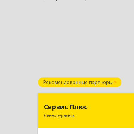
Рекомендованные партнеры
Сервис Плю
Сервис Плюс
Североуральск
624480, Свердловская обл
Североуральск г, Ленина ул, дом 
10, кв.оф.