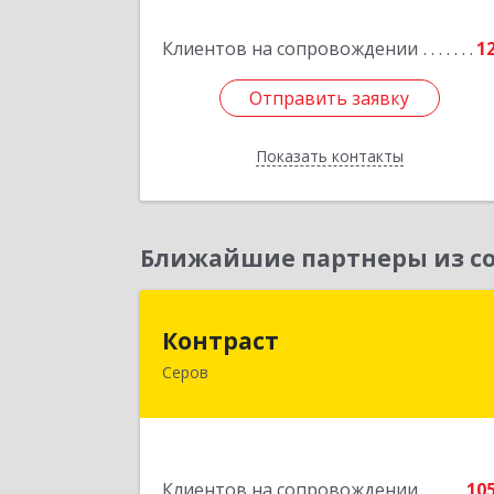
Подробне
Клиентов на сопровождении
1
Отправить заявку
Отправить заявку
Показать контакты
Назад
Ближайшие партнеры из со
Контрас
Контраст
Серов
624993, Свердловская обл, Серов г
Ленина ул, дом № 18
Подробне
Клиентов на сопровождении
10