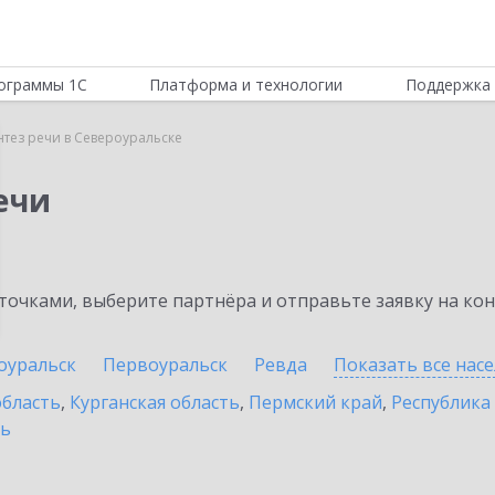
ограммы 1С
Платформа и технологии
Поддержка 
нтез речи в Североуральске
ечи
очками, выберите партнёра и отправьте заявку на ко
оуральск
Первоуральск
Ревда
Показать все нас
область
,
Курганская область
,
Пермский край
,
Республика
ть