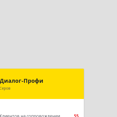
Диалог-Профи
Диалог-Профи
Серов
624980, Свердловская обл, Серов г,
Короленко ул, дом № 7/29, кв.2
Подробнее
Клиентов на сопровождении
55