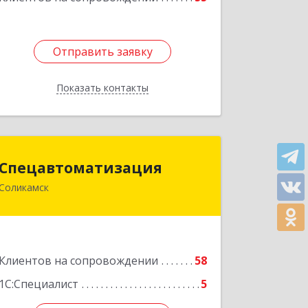
Отправить заявку
Отправить заявку
Показать контакты
Назад
Спецавтоматизация
Спецавтоматизация
Соликамск
618547, Пермский край, Соликамск г,
Транспортная ул, дом № 4
Подробнее
Клиентов на сопровождении
58
1С:Специалист
5