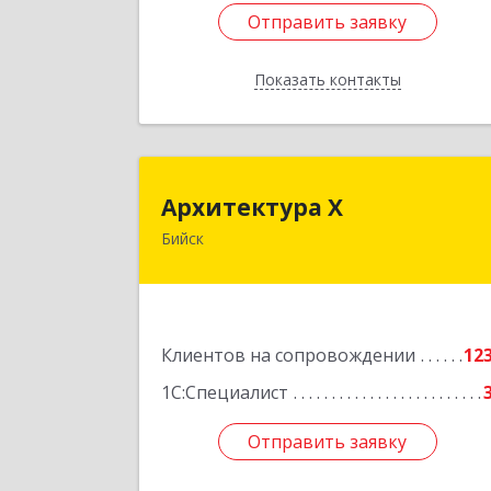
Отправить заявку
Отправить заявку
Показать контакты
Назад
Архитектура 
Архитектура Х
Бийск
659300, Алтайский край, Бийск г
Турусова ул, дом № 
Подробне
Клиентов на сопровождении
12
1С:Специалист
Отправить заявку
Отправить заявку