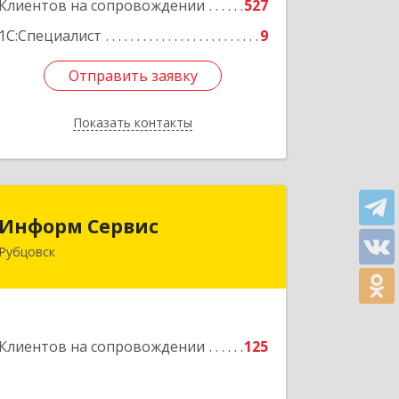
Клиентов на сопровождении
527
1С:Специалист
9
Отправить заявку
Отправить заявку
Показать контакты
Назад
Информ Сервис
Информ Сервис
Рубцовск
658204, Алтайский край, Рубцовск г,
Алтайская ул, дом № 7
Подробнее
Клиентов на сопровождении
125