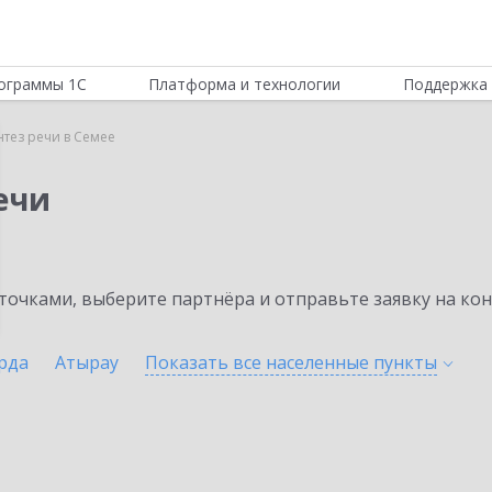
ограммы 1С
Платформа и технологии
Поддержка 
нтез речи в Семее
ечи
очками, выберите партнёра и отправьте заявку на ко
рда
Атырау
Показать все населенные
пункты