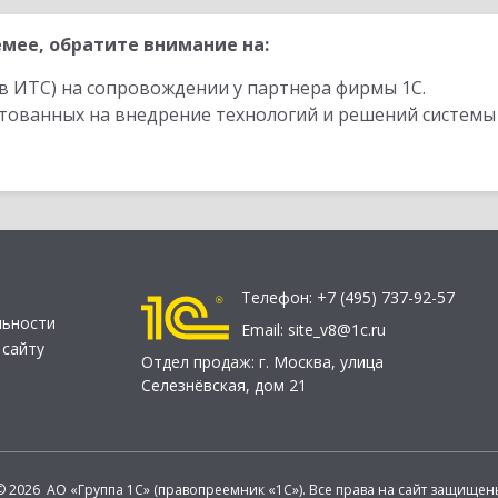
мее, обратите внимание на:
в ИТС) на сопровождении у партнера фирмы 1С.
стованных на внедрение технологий и решений системы
Телефон:
+7 (495) 737-92-57
льности
Email:
site_v8@1c.ru
 сайту
Отдел продаж:
г. Москва
,
улица
Селезнёвская, дом 21
© 2026 АО «Группа 1С» (правопреемник «1С»). Все права на сайт защищен