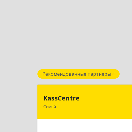
Рекомендованные партнеры
KassCentr
KassCentre
Семей
Республика Казахстан, Восточно
Казахстанская область, г. Семей, ул
Шугаева 4, оф.10