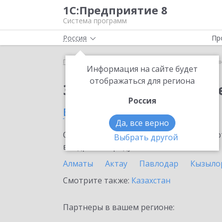
1С:Предприятие 8
Система программ
Россия
Пр
Главная
Сервисы ИТС
1С:Синтез речи
1С:Си
Информация на сайте будет
отображаться для региона
Заказать 1С:Синтез р
Россия
в Семее
Да, все верно
Ознакомьтесь с информационными карт
Выбрать другой
внедрение продукта.
Алматы
Актау
Павлодар
Кызыло
Смотрите также:
Казахстан
Партнеры в вашем регионе: