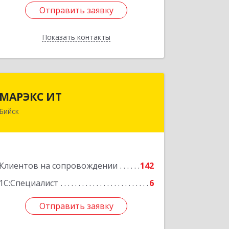
Отправить заявку
Отправить заявку
Показать контакты
Назад
МАРЭКС ИТ
МАРЭКС ИТ
Бийск
Алтайский край, Бийск г, Разина, дом
№ 94
Подробнее
Клиентов на сопровождении
142
1С:Специалист
6
Отправить заявку
Отправить заявку