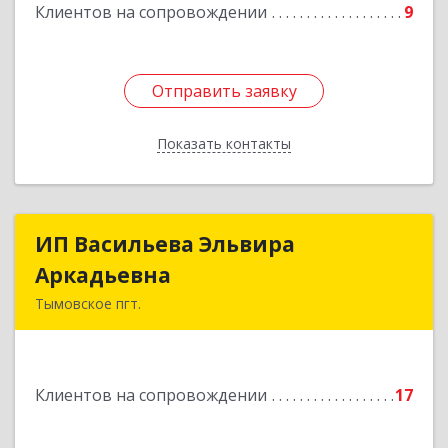
Клиентов на сопровождении
9
Отправить заявку
Отправить заявку
Показать контакты
Назад
ИП Васильева Эльвира
ИП Васильева Эльвира
Аркадьевна
Аркадьевна
Тымовское пгт.
694400, Сахалинская обл, Тымовский р-н,
Тымовское пгт, Красноармейская ул, дом № 34,
кв.9
Клиентов на сопровождении
17
Подробнее