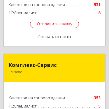
Подробнее
Клиентов на сопровождении
531
1С:Специалист
8
Отправить заявку
Отправить заявку
Показать контакты
Назад
Комплекс-Сервис
Комплекс-Сервис
Елизово
684000, Камчатский край, Елизовский р-н,
Елизово г, Мурманская ул, дом № 4, пом.1
Подробнее
Клиентов на сопровождении
353
1С:Специалист
5