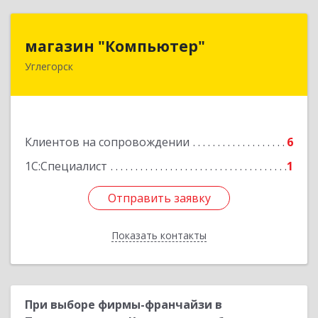
магазин "Компьютер"
магазин "Компьютер"
Углегорск
694920, Сахалинская обл, Углегорский р-н,
Углегорск г, Победы ул, дом № 169, оф.4
Подробнее
Клиентов на сопровождении
6
1С:Специалист
1
Отправить заявку
Отправить заявку
Показать контакты
Назад
При выборе фирмы-франчайзи в