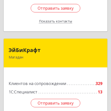
Отправить заявку
Отправить заявку
Показать контакты
Назад
ЭйБиКрафт
ЭйБиКрафт
Магадан
685000, Магаданская обл, Магадан г, Полярная
ул, дом № 21А
Подробнее
Клиентов на сопровождении
329
1С:Специалист
13
Отправить заявку
Отправить заявку