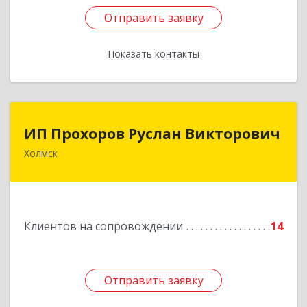
Отправить заявку
Отправить заявку
Показать контакты
Назад
ИП Прохоров Руслан Викторович
ИП Прохоров Руслан Викторович
Холмск
694620, Сахалинская обл, Холмский р-н, Холмск
г, Александра Матросова ул, дом № 6Б, кв.32
Подробнее
Клиентов на сопровождении
14
Отправить заявку
Отправить заявку