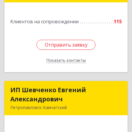
"С"
Подробнее
Клиентов на сопровождении
115
Отправить заявку
Отправить заявку
Показать контакты
Назад
ИП Шевченко Евгений
ИП Шевченко Евгений
Александрович
Александрович
Петропавловск-Камчатский
683010, Камчатский край, Петропавловск-
Камчатский г, Капитана Драбкина ул, дом № 14,
кв.3