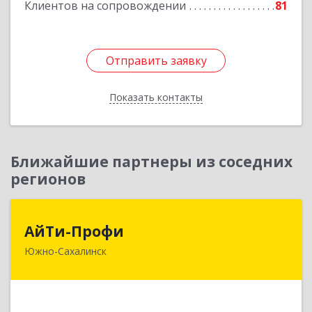
Клиентов на сопровождении
81
Подробнее
Отправить заявку
Отправить заявку
Показать контакты
Назад
Ближайшие партнеры из соседних
регионов
АйТи-Профи
АйТи-Профи
Южно-Сахалинск
693023, Сахалинская обл, город Южно-
Сахалинск г.о., Южно-Сахалинск г, Емельянова
А.О. ул, дом № 4