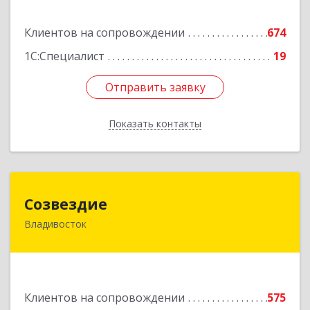
Подробнее
Клиентов на сопровождении
674
1С:Специалист
19
Отправить заявку
Отправить заявку
Показать контакты
Назад
Созвездие
Созвездие
Владивосток
690069, Приморский край, Владивосток г,
Тухачевского ул, дом № 62, кв.94
Подробнее
Клиентов на сопровождении
575