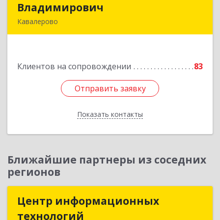
Владимирович
Владимирович
Кавалерово
692400, Приморский край, Кавалеровский р-н,
Горнореченский пгт, Октябрьская ул, дом № 5
Клиентов на сопровождении
83
Подробнее
Отправить заявку
Отправить заявку
Показать контакты
Назад
Ближайшие партнеры из соседних
регионов
Центр информационных
Центр информационных
технологий
технологий