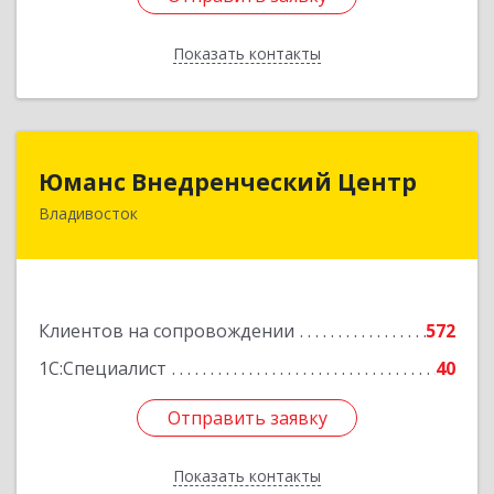
Показать контакты
Назад
Юманс Внедренческий Центр
Юманс Внедренческий Центр
Владивосток
690014, Приморский край, Владивосток г,
Некрасовская ул, дом № 48а
Подробнее
Клиентов на сопровождении
572
1С:Специалист
40
Отправить заявку
Отправить заявку
Показать контакты
Назад