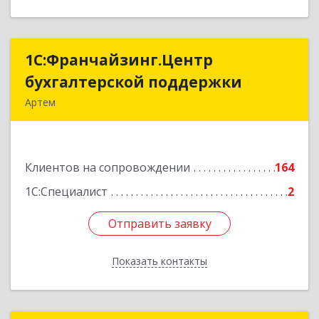
1С:Франчайзинг.Центр
1С:Франчайзинг.Центр
бухгалтерской поддержки
бухгалтерской поддержки
Артем
692760, Приморский край, Артем г, Фрунзе ул,
дом № 54А, каб.21
Клиентов на сопровождении
164
Подробнее
1С:Специалист
2
Отправить заявку
Отправить заявку
Показать контакты
Назад