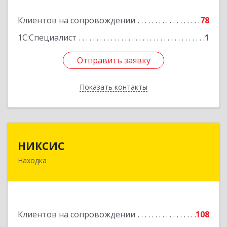
Клиентов на сопровождении
78
Подробнее
1С:Специалист
1
Отправить заявку
Отправить заявку
Показать контакты
Назад
НИКСИС
НИКСИС
Находка
692903, Приморский край, Находка г,
Находкинский пр-кт, дом № 84, кв.73А
Подробнее
Клиентов на сопровождении
108