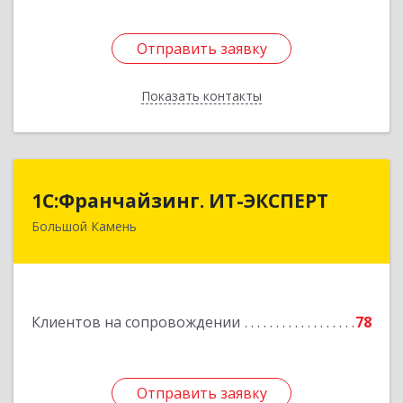
Отправить заявку
Отправить заявку
Показать контакты
Назад
1С:Франчайзинг. ИТ-ЭКСПЕРТ
1С:Франчайзинг. ИТ-ЭКСПЕРТ
Большой Камень
692806, Приморский край, Большой Камень г,
Карла Маркса ул, дом № 57, этаж 3
Подробнее
Клиентов на сопровождении
78
Отправить заявку
Отправить заявку