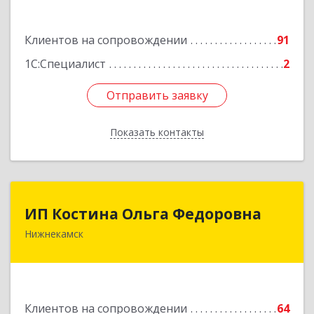
Подробнее
Клиентов на сопровождении
91
1С:Специалист
2
Отправить заявку
Отправить заявку
Показать контакты
Назад
ИП Костина Ольга Федоровна
ИП Костина Ольга Федоровна
Нижнекамск
Подробнее
Клиентов на сопровождении
64