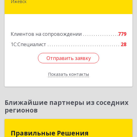
Ижевск
426008, Удмуртская Респ, Ижевск г,
Коммунаров ул, дом № 234
Подробнее
Клиентов на сопровождении
779
1С:Специалист
28
Отправить заявку
Отправить заявку
Показать контакты
Назад
Ближайшие партнеры из соседних
регионов
Правильные Решения
Правильные Решения