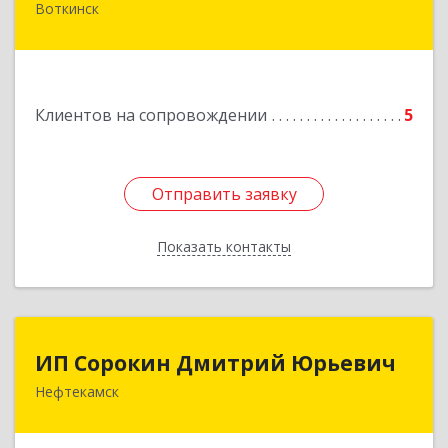
Воткинск
Подробнее
Клиентов на сопровождении
5
Отправить заявку
Отправить заявку
Показать контакты
Назад
ИП Сорокин Дмитрий Юрьевич
ИП Сорокин Дмитрий Юрьевич
Нефтекамск
452684, Башкортостан Респ, Нефтекамск г,
Дорожная ул, дом № 23, кв.60