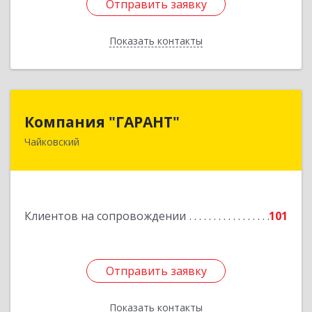
Отправить заявку
Отправить заявку
Показать контакты
Назад
Компания "ГАРАНТ"
Компания "ГАРАНТ"
Чайковский
617760, Пермский край, Чайковский г, Карла
Маркса ул, дом № 31, оф.3
Подробнее
Клиентов на сопровождении
101
Отправить заявку
Отправить заявку
Показать контакты
Назад