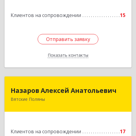
Подробнее
Клиентов на сопровождении
15
Отправить заявку
Отправить заявку
Показать контакты
Назад
Назаров Алексей Анатольевич
Назаров Алексей Анатольевич
Вятские Поляны
612964,Кировская обл,город Вятские Поляны
г.о.,Вятские Поляны г,Кирова ул,д. 8,кв. 55
Подробнее
Клиентов на сопровождении
17