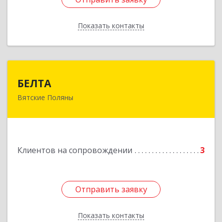
Показать контакты
Назад
БЕЛТА
БЕЛТА
Вятские Поляны
612960, Кировская обл, Вятские Поляны г,
Тойменка ул, дом № 8Г
Подробнее
Клиентов на сопровождении
3
Отправить заявку
Отправить заявку
Показать контакты
Назад