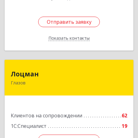
Отправить заявку
Отправить заявку
Показать контакты
Назад
Лоцман
Лоцман
Глазов
427620, Удмуртская Респ, Глазов г, Сибирская
ул, дом № 20
Подробнее
Клиентов на сопровождении
62
1С:Специалист
19