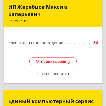
ИП Жеребцов Максим
ИП Жеребцов Максим
Валерьевич
Валерьевич
Нефтекамск
452680, Башкортостан Респ, Нефтекамск г,
Зодчих ул, строение № 20 "В"
Клиентов на сопровождении
34
Подробнее
Отправить заявку
Отправить заявку
Показать контакты
Назад
Единый компьютерный сервис
Единый компьютерный сервис