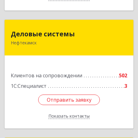
Деловые системы
Деловые системы
Нефтекамск
452689, Башкортостан Респ, Нефтекамск г,
Ленина ул, дом № 47В, пом.3
Подробнее
Клиентов на сопровождении
502
1С:Специалист
3
Отправить заявку
Отправить заявку
Показать контакты
Назад