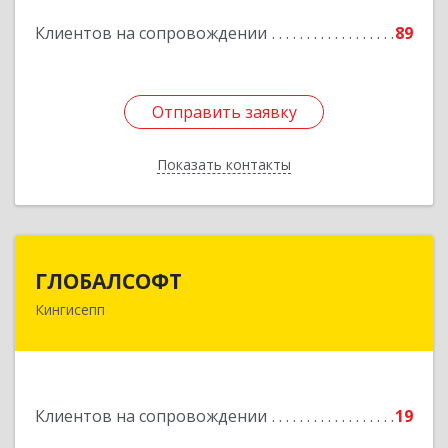
Клиентов на сопровождении
89
Подробнее
Отправить заявку
Отправить заявку
Показать контакты
Назад
ГЛОБАЛСОФТ
ГЛОБАЛСОФТ
Кингисепп
188485, Ленинградская обл, Кингисеппский р-н,
Кингисепп г, Красногвардейская ул, дом № 6/13
Подробнее
Клиентов на сопровождении
19