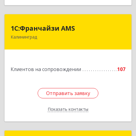
1С:Франчайзи AMS
1С:Франчайзи AMS
Калининград
238325, Калининградская обл, Гурьевский р-н,
Луговое п, Центральная ул, дом № 17
Подробнее
Клиентов на сопровождении
107
Отправить заявку
Отправить заявку
Показать контакты
Назад