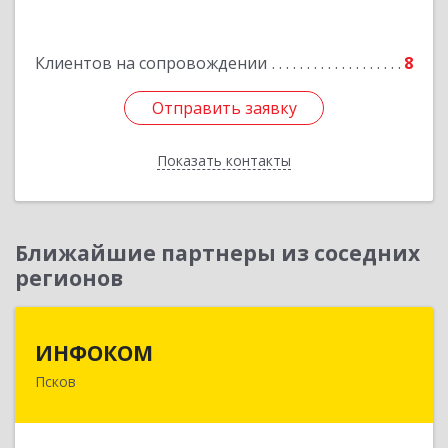
Подробнее
Клиентов на сопровождении
8
Отправить заявку
Отправить заявку
Показать контакты
Назад
Ближайшие партнеры из соседних
регионов
ИНФОКОМ
ИНФОКОМ
Псков
180000, Псковская обл, Псков г, Советская ул,
дом № 42г