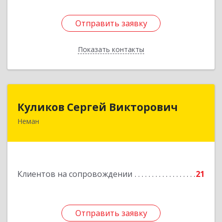
Отправить заявку
Отправить заявку
Показать контакты
Назад
Куликов Сергей Викторович
Куликов Сергей Викторович
Неман
238710, Калининградская обл, Неман г,
Красноармейская ул, дом № 8, кв.60
Подробнее
Клиентов на сопровождении
21
Отправить заявку
Отправить заявку