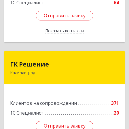
1С:Специалист
64
Отправить заявку
Отправить заявку
Показать контакты
Назад
ГК Решение
ГК Решение
Калининград
236038, Калининградская обл, Калининград г,
Липовая аллея ул, дом № 2
Подробнее
Клиентов на сопровождении
371
1С:Специалист
20
Отправить заявку
Отправить заявку