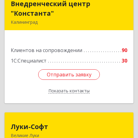
Внедренческий центр
Внедренческий центр
"Константа"
"Константа"
Калининград
236006, Калининградская обл, Калининград г,
К.Маркса ул, дом № 18, оф.701
Клиентов на сопровождении
90
Подробнее
1С:Специалист
30
Отправить заявку
Отправить заявку
Показать контакты
Назад
Луки-Софт
Луки-Софт
Великие Луки
182113, Псковская обл, Великие Луки г,