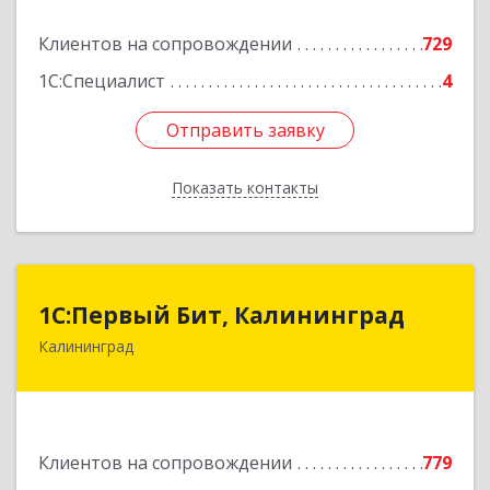
Подробнее
Клиентов на сопровождении
729
1С:Специалист
4
Отправить заявку
Отправить заявку
Показать контакты
Назад
1С:Первый Бит, Калининград
1С:Первый Бит, Калининград
Калининград
236006, Калининградская обл, Калининград г,
Ленинский пр-кт, дом № 30
Подробнее
Клиентов на сопровождении
779