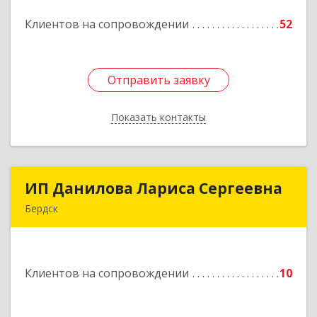
Клиентов на сопровождении
52
Подробнее
Отправить заявку
Отправить заявку
Показать контакты
Назад
ИП Данилова Лариса Сергеевна
ИП Данилова Лариса Сергеевна
Бердск
633004, Новосибирская обл, Бердск г, Озерная
ул, дом № 42, кв.40
Клиентов на сопровождении
10
Подробнее