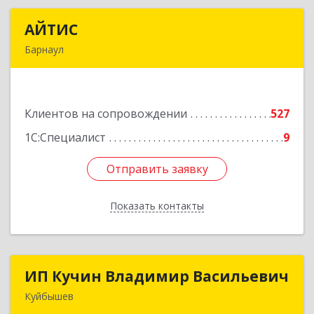
АЙТИС
АЙТИС
Барнаул
656067, Алтайский край, Барнаул г, Взлетная ул,
дом № 65
Клиентов на сопровождении
527
Подробнее
1С:Специалист
9
Отправить заявку
Отправить заявку
Показать контакты
Назад
ИП Кучин Владимир Васильевич
ИП Кучин Владимир Васильевич
Куйбышев
632387, Новосибирская обл, Куйбышев г,