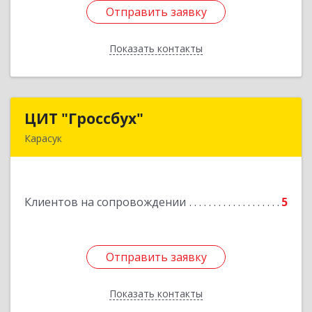
Отправить заявку
Отправить заявку
Показать контакты
Назад
ЦИТ "Гроссбух"
ЦИТ "Гроссбух"
Карасук
632861, Новосибирская обл, Карасукский р-н,
Карасук г, Сорокина ул, дом № 9, оф.3
Клиентов на сопровождении
5
Подробнее
Отправить заявку
Отправить заявку
Показать контакты
Назад