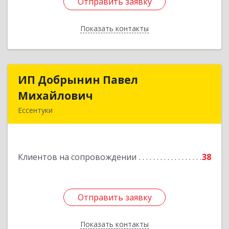
Отправить заявку
Отправить заявку
Показать контакты
Назад
ИП Добрынин Павел
ИП Добрынин Павел
Михайлович
Михайлович
Ессентуки
Подробнее
Клиентов на сопровождении
38
Отправить заявку
Отправить заявку
Показать контакты
Назад