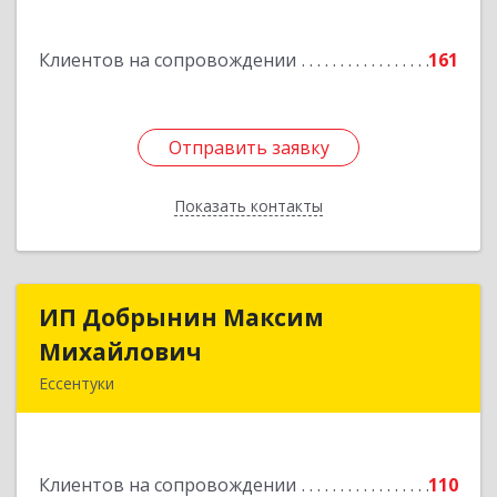
н, Отрадная ст-ца, Курортная ул, дом № 39Б
Клиентов на сопровождении
161
Подробнее
Отправить заявку
Отправить заявку
Показать контакты
Назад
ИП Добрынин Максим
ИП Добрынин Максим
Михайлович
Михайлович
Ессентуки
357601, Ставропольский край, Ессентуки,
Спасателей, дом № 5, кв.43
Клиентов на сопровождении
110
Подробнее