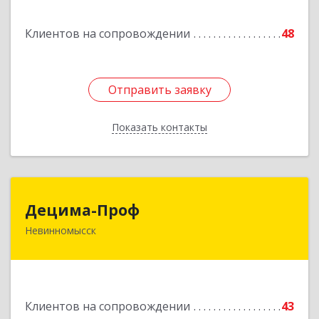
Подробнее
Клиентов на сопровождении
48
Отправить заявку
Отправить заявку
Показать контакты
Назад
Децима-Проф
Децима-Проф
Невинномысск
357100, Ставропольский край, Невинномысск г,
Гагарина ул, дом № 63
Подробнее
Клиентов на сопровождении
43