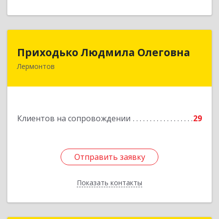
Приходько Людмила Олеговна
Приходько Людмила Олеговна
Лермонтов
357341, Лермонтов г, П.Лумумбы ул, дом №
43/2, кв.44
Подробнее
Клиентов на сопровождении
29
Отправить заявку
Отправить заявку
Показать контакты
Назад