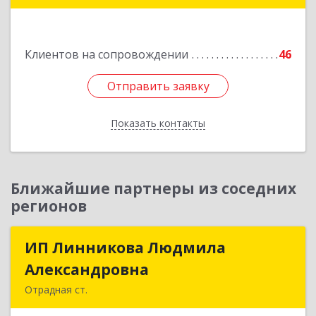
Клиентов на сопровождении
46
Отправить заявку
Отправить заявку
Показать контакты
Назад
Ближайшие партнеры из соседних
регионов
ИП Линникова Людмила
ИП Линникова Людмила
Александровна
Александровна
Отрадная ст.
352290, Краснодарский край, Отрадненский р-