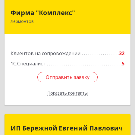
Фирма "Комплекс"
Фирма "Комплекс"
Лермонтов
357348, Ставропольский край, Лермонтов г,
Острогорка с, Степная ул, дом № 46, а
Подробнее
Клиентов на сопровождении
32
1С:Специалист
5
Отправить заявку
Отправить заявку
Показать контакты
Назад
ИП Бережной Евгений Павлович
ИП Бережной Евгений Павлович