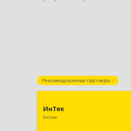
Рекомендованные партнеры
ИнТе
ИнТек
363000, Северная Осетия - Алани
Беслан
Респ, Правобережный, Беслан г
Комсомольская ул, дом № 6