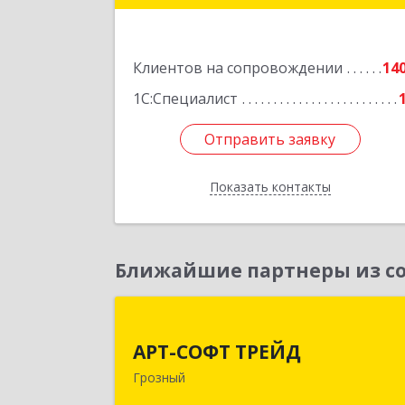
Подробне
Клиентов на сопровождении
14
1С:Специалист
Отправить заявку
Отправить заявку
Показать контакты
Назад
Ближайшие партнеры из со
АРТ-СОФТ ТРЕЙ
АРТ-СОФТ ТРЕЙД
364013, Чеченская Респ, Грозный г
Грозный
Полярников ул, дом № 36