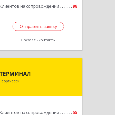
Подробнее
Клиентов на сопровождении
98
Отправить заявку
Отправить заявку
Показать контакты
Назад
ТЕРМИНАЛ
ТЕРМИНАЛ
357820, Ставропольский край,
Георгиевск
Георгиевск г, Калинина ул, дом № 109
Подробнее
Клиентов на сопровождении
55