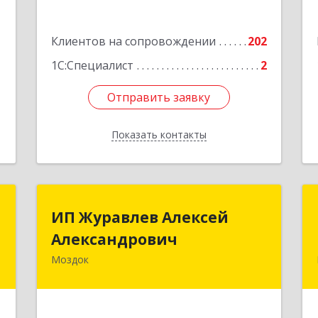
3
Подробнее
1
Клиентов на сопровождении
202
е
1
1С:Специалист
2
Отправить заявку
Отправить заявку
Показать контакты
Назад
с
ИП Журавлев Алексей
ИП Журавлев Алексей
Александрович
Александрович
я
,
Моздок
363750, Северная Осетия - Алания
3
Респ, Моздок г, Кирова ул, дом № 41
е
Подробнее