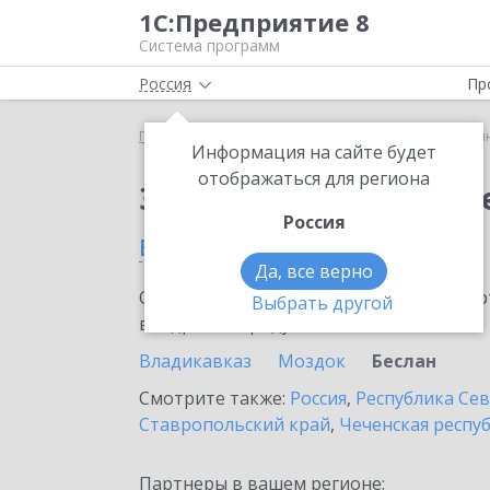
1С:Предприятие 8
Система программ
Россия
Пр
Главная
Сервисы ИТС
1С:Синтез речи
1С:Си
Информация на сайте будет
отображаться для региона
Заказать 1С:Синтез р
Россия
в Беслане
Да, все верно
Ознакомьтесь с информационными карт
Выбрать другой
внедрение продукта.
Владикавказ
Моздок
Беслан
Смотрите также:
Россия
,
Республика Сев
Ставропольский край
,
Чеченская респу
Партнеры в вашем регионе: