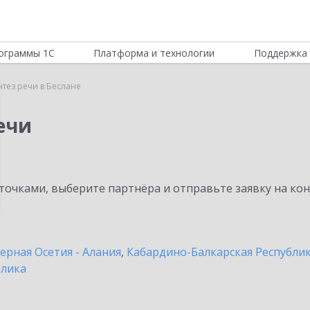
ограммы 1С
Платформа и технологии
Поддержка 
нтез речи в Беслане
ечи
очками, выберите партнёра и отправьте заявку на ко
ерная Осетия - Алания
,
Кабардино-Балкарская Республи
блика