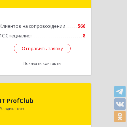
Подробнее
Клиентов на сопровождении
566
1С:Специалист
8
Отправить заявку
Отправить заявку
Показать контакты
Назад
IT ProfClub
IT ProfClub
362045, Северная Осетия - Алания
Владикавказ
Респ, Владикавказ г, Международная
ул, дом № 2 "А", этаж 5, каб.507