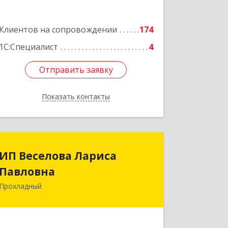
Подробнее
Клиентов на сопровождении
174
1С:Специалист
4
Отправить заявку
Отправить заявку
Показать контакты
Назад
ИП Веселова Лариса
ИП Веселова Лариса
Павловна
Павловна
Прохладный
361045, Кабардино-Балкарская Респ,
Прохладный г, Добровольская ул, дом
№ 31