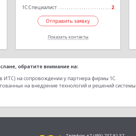
1С:Специалист
2
Отправить заявку
Отправить заявку
Показать контакты
Назад
слане, обратите внимание на:
в ИТС) на сопровождении у партнера фирмы 1С.
стованных на внедрение технологий и решений системы
Телефон:
+7 (495) 737-92-57