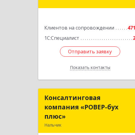
Подробне
Клиентов на сопровождении
47
1С:Специалист
Отправить заявку
Отправить заявку
Показать контакты
Назад
Консалтинговая
Консалтингова
компания «РОВЕР-бух
компания «РОВЕР-бу
плюс»
плюс
Нальчик
360004, Кабардино-Балкарская Респ