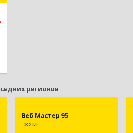
е
0
1
седних регионов
Д
Веб Мастер 95
Веб Мастер 95
,
364050, Чеченская Респ, Грозный г,
Грозный
А
Им Гайрбекова Муслима