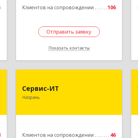
5
Клиентов на сопровождении
106
Отправить заявку
Отправить заявку
Показать контакты
Назад
х
Сервис-ИТ
Сервис-ИТ
,
386102, Ингушетия Респ, Назрань г,
Назрань
Д
Центральный округ тер, Московская
2
ул, дом № 7, этаж 2, офис 1
е
Подробнее
8
Клиентов на сопровождении
46