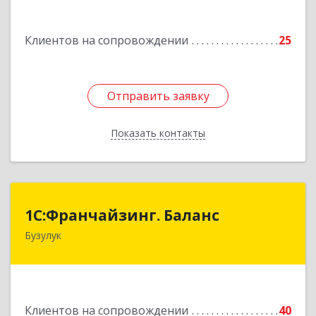
дом № 3, кв.85
Клиентов на сопровождении
25
Подробнее
Отправить заявку
Отправить заявку
Показать контакты
Назад
1С:Франчайзинг. Баланс
1С:Франчайзинг. Баланс
Бузулук
461040, Оренбургская обл, Бузулукский р-н,
Бузулук г, Рожкова ул, дом № 39
Подробнее
Клиентов на сопровождении
40