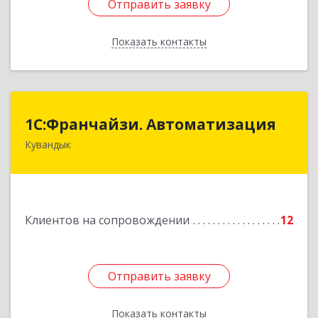
Отправить заявку
Отправить заявку
Показать контакты
Назад
1С:Франчайзи. Автоматизация
1С:Франчайзи. Автоматизация
Кувандык
462220, Оренбургская обл, Кувандыкский р-н,
Кувандык г, Советская ул, дом № 10
Подробнее
Клиентов на сопровождении
12
Отправить заявку
Отправить заявку
Показать контакты
Назад