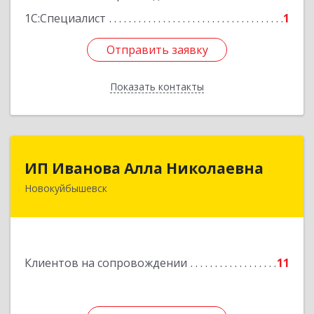
1С:Специалист
1
Отправить заявку
Отправить заявку
Показать контакты
Назад
ИП Иванова Алла Николаевна
ИП Иванова Алла Николаевна
Новокуйбышевск
446 201, Самарская обл.,
г.Новокуйбышевск,ул.Ворошилова,д.30,кв.70
Подробнее
Клиентов на сопровождении
11