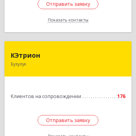
Отправить заявку
Отправить заявку
Показать контакты
Назад
КЭтрион
КЭтрион
Бузулук
461040, Оренбургская обл, Бузулук г, Пушкина
ул, дом № 3Б
Подробнее
Клиентов на сопровождении
176
Отправить заявку
Отправить заявку