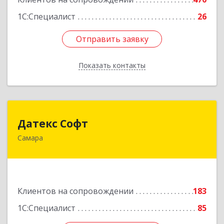
1С:Специалист
26
Отправить заявку
Отправить заявку
Показать контакты
Назад
Датекс Софт
Датекс Софт
Самара
443070, Самарская обл, Самара г, Партизанская
ул, дом № 86, оф.723
Подробнее
Клиентов на сопровождении
183
1С:Специалист
85