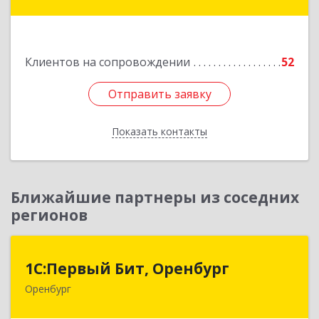
ул.Железнодорожная 174/1
Подробнее
Клиентов на сопровождении
52
Отправить заявку
Отправить заявку
Показать контакты
Назад
Ближайшие партнеры из соседних
регионов
1С:Первый Бит, Оренбург
1С:Первый Бит, Оренбург
Оренбург
460044, Оренбургская обл, Оренбург, Березка
ул, дом № 2/5, пом.4