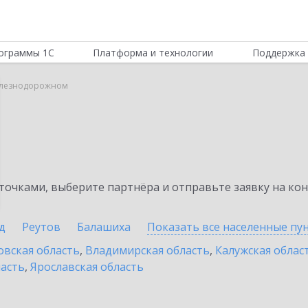
ограммы 1С
Платформа и технологии
Поддержка 
Железнодорожном
очками, выберите партнёра и отправьте заявку на ко
д
Реутов
Балашиха
Показать все населенные
пу
овская область
,
Владимирская область
,
Калужская облас
ласть
,
Ярославская область