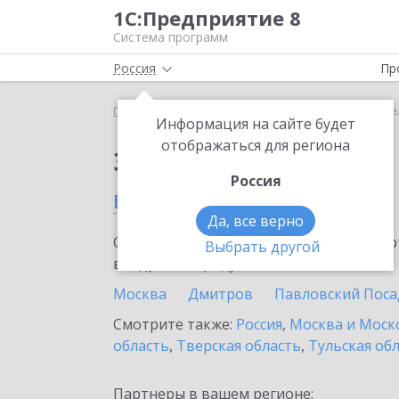
1С:Предприятие 8
Система программ
Россия
Пр
Главная
Сервисы ИТС
1С:Share
1С:Share в 
Информация на сайте будет
отображаться для региона
Заказать 1С:Share
Россия
в Железнодорожном
Да, все верно
Ознакомьтесь с информационными карт
Выбрать другой
внедрение продукта.
Москва
Дмитров
Павловский Поса
Смотрите также:
Россия
,
Москва и Моск
область
,
Тверская область
,
Тульская об
Партнеры в вашем регионе: