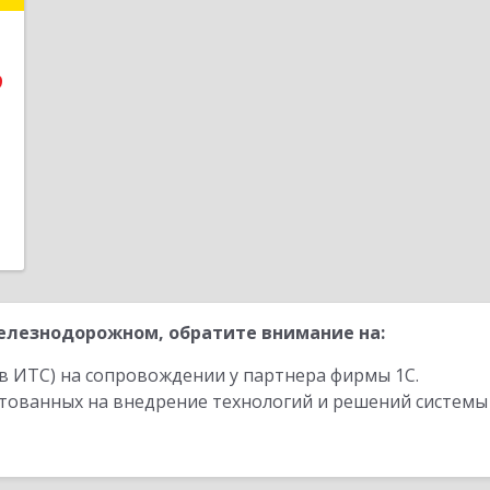
,
я
5
9
е
1
елезнодорожном, обратите внимание на:
в ИТС) на сопровождении у партнера фирмы 1С.
стованных на внедрение технологий и решений системы