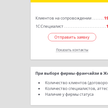
143980, Московская обл
Железнодорожный г, Пролетарска
ул, дом № 10, кв.2
Клиентов на сопровождении
1
Подробне
1С:Специалист
Отправить заявку
Отправить заявку
Показать контакты
Назад
При выборе фирмы-франчайзи в Ж
Количество клиентов (договоро
Количество специалистов, атте
Наличие у фирмы статуса