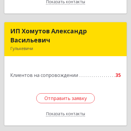
Показать контакты
Назад
ИП Хомутов Александр
ИП Хомутов Александр
Васильевич
Васильевич
Гулькевичи
352190, Краснодарский край, Гулькевичи г, 50
лет ВЛКСМ ул, дом № 21, кв.2
Клиентов на сопровождении
35
Подробнее
Отправить заявку
Отправить заявку
Показать контакты
Назад