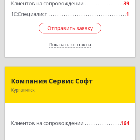
Клиентов на сопровождении
39
1С:Специалист
1
Отправить заявку
Отправить заявку
Показать контакты
Назад
Компания Сервис Софт
Компания Сервис Софт
Курганинск
352430, Краснодарский край, Курганинск г,
Розы Люксембург ул, дом № 333
Подробнее
Клиентов на сопровождении
164