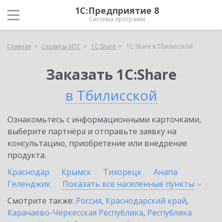
1С:Предприятие 8
Система программ
Главная
Сервисы ИТС
1С:Share
1С:Share в Тбилисской
Заказать 1С:Share
в Тбилисской
Ознакомьтесь с информационными карточками,
выберите партнёра и отправьте заявку на
консультацию, приобретение или внедрение
продукта.
Краснодар
Крымск
Тихорецк
Анапа
Геленджик
Показать все населенные
пункты
Смотрите также:
Россия
,
Краснодарский край
,
Карачаево-Черкесская Республика
,
Республика