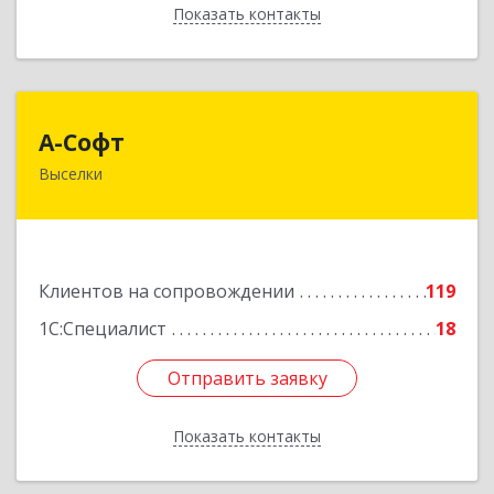
Показать контакты
Назад
А-Софт
А-Софт
Выселки
353100, Краснодарский край, Выселковский
район, Выселки ст-ца, Степная ул, дом № 1
Подробнее
Клиентов на сопровождении
119
1С:Специалист
18
Отправить заявку
Отправить заявку
Показать контакты
Назад