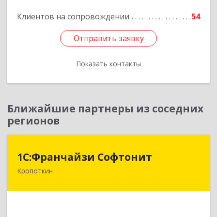
Клиентов на сопровождении
54
Подробнее
Отправить заявку
Отправить заявку
Показать контакты
Назад
Ближайшие партнеры из соседних
регионов
1С:Франчайзи Софтонит
1С:Франчайзи Софтонит
Кропоткин
352380, Краснодарский край, Кавказский р-н,
Кропоткин г, Коммунальный пер, дом № 8
Подробнее