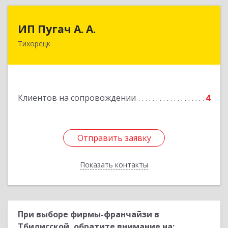
ИП Пугач А. А.
ИП Пугач А. А.
Тихорецк
352114, Краснодарский край, Тихорецкий р-н,
Еремизино-Борисовская ст, Школьная ул, дом
№ 97
Подробнее
Клиентов на сопровождении
4
Отправить заявку
Отправить заявку
Показать контакты
Назад
При выборе фирмы-франчайзи в
Тбилисской, обратите внимание на: