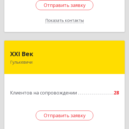
Отправить заявку
Отправить заявку
Показать контакты
Назад
XXI Век
XXI Век
Гулькевичи
352180, Краснодарский край, Отрадо-
Кубанское с, Северная ул, дом № 11
Подробнее
Клиентов на сопровождении
28
Отправить заявку
Отправить заявку