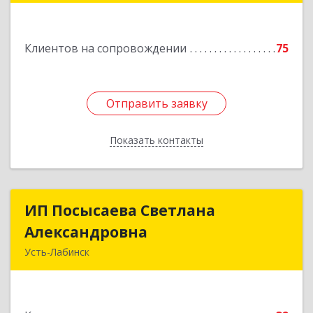
Подробнее
Клиентов на сопровождении
75
Отправить заявку
Отправить заявку
Показать контакты
Назад
ИП Посысаева Светлана
ИП Посысаева Светлана
Александровна
Александровна
Усть-Лабинск
352330, Краснодарский край, Усть-Лабинск г,
Зои Космодемьянской ул, дом № 192