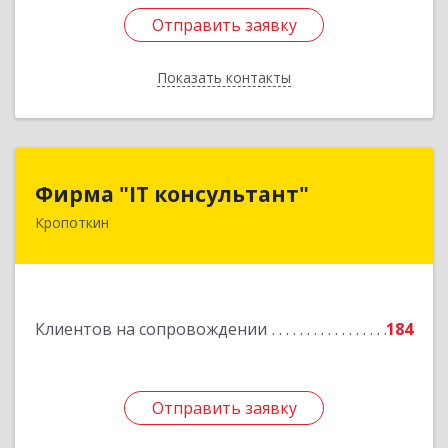
Отправить заявку
Отправить заявку
Показать контакты
Назад
Фирма "IT консультант"
Фирма "IT консультант"
Кропоткин
352389, Краснодарский край, Кавказский р-н,
Кропоткин г, Пушкина ул, дом № 294, оф.2,3
Подробнее
Клиентов на сопровождении
184
Отправить заявку
Отправить заявку