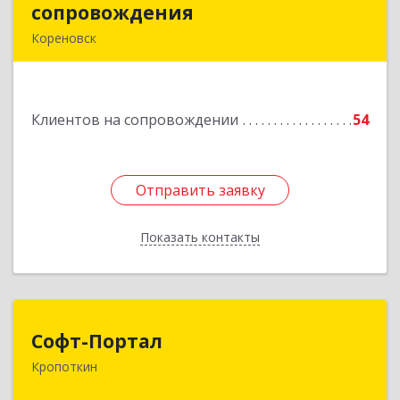
сопровождения
сопровождения
Кореновск
Подробнее
Клиентов на сопровождении
54
Отправить заявку
Отправить заявку
Показать контакты
Назад
Софт-Портал
Софт-Портал
Кропоткин
352395, Краснодарский край, Кавказский р-н,
Кропоткин г, Лесной пер, дом № 15, кв.61