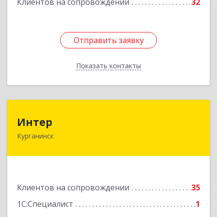
Клиентов на сопровождении
32
Подробнее
Отправить заявку
Отправить заявку
Показать контакты
Назад
Интер
Интер
Курганинск
352430, Краснодарский край, Курганинск г,
Матросова ул, дом № 151
Подробнее
Клиентов на сопровождении
35
1С:Специалист
1