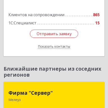
Подробнее
Клиентов на сопровождении
865
1С:Специалист
15
Отправить заявку
Отправить заявку
Показать контакты
Назад
Ближайшие партнеры из соседних
регионов
Фирма "Сервер"
Фирма "Сервер"
Мелеуз
453852, Башкортостан Респ, Мелеузовский р-н,
Мелеуз г, 32-й мкр, дом № 36