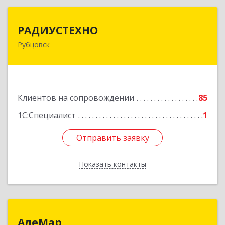
РАДИУСТЕХНО
РАДИУСТЕХНО
Рубцовск
658225, Алтайский край, Рубцовск г, Ленина пр-
кт, дом № 206, оф.427
Подробнее
Клиентов на сопровождении
85
1С:Специалист
1
Отправить заявку
Отправить заявку
Показать контакты
Назад
АлеМар
АлеМар