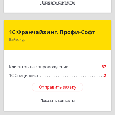
Показать контакты
Назад
1С:Франчайзинг. Профи-Софт
1С:Франчайзинг. Профи-Софт
Байконур
468320, Байконур г, Ленина ул, дом № 10,
кв.1+2+3
Подробнее
Клиентов на сопровождении
67
1С:Специалист
2
Отправить заявку
Отправить заявку
Показать контакты
Назад