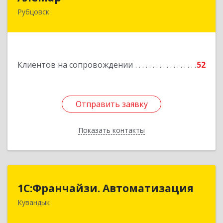
Рубцовск
658210, Алтайский край, Рубцовск г,
Комсомольская ул, дом № 80
Подробнее
Клиентов на сопровождении
52
Отправить заявку
Отправить заявку
Показать контакты
Назад
1С:Франчайзи. Автоматизация
1С:Франчайзи. Автоматизация
Кувандык
462220, Оренбургская обл, Кувандыкский р-н,
Кувандык г, Советская ул, дом № 10