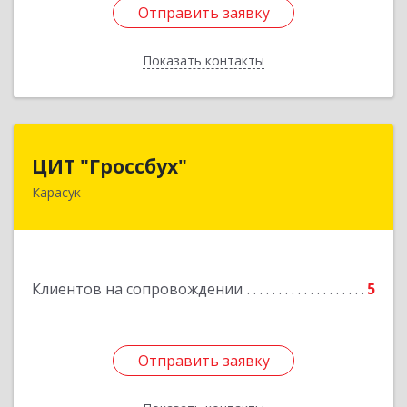
Отправить заявку
Отправить заявку
Показать контакты
Назад
ЦИТ "Гроссбух"
ЦИТ "Гроссбух"
Карасук
632861, Новосибирская обл, Карасукский р-н,
Карасук г, Сорокина ул, дом № 9, оф.3
Подробнее
Клиентов на сопровождении
5
Отправить заявку
Отправить заявку