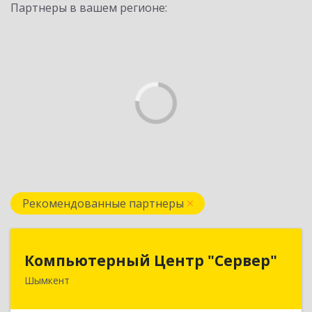
Партнеры в вашем регионе:
Рекомендованные партнеры
Компьютерный Центр "Сервер"
Компьютерный Центр "Сервер"
Шымкент
Казахстан, 160000, г. Шымкент, ул. Казыбек-Би,
д.5