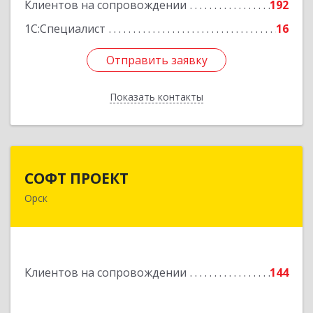
Подробнее
Клиентов на сопровождении
192
1С:Специалист
16
Отправить заявку
Отправить заявку
Показать контакты
Назад
СОФТ ПРОЕКТ
СОФТ ПРОЕКТ
Орск
462430, Оренбургская обл, Орск г,
Добровольского ул, дом № 23, кв.11
Подробнее
Клиентов на сопровождении
144