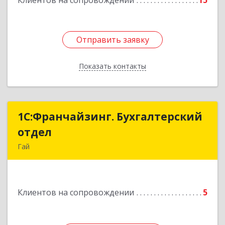
Клиентов на сопровождении
15
Отправить заявку
Отправить заявку
Показать контакты
Назад
1С:Франчайзинг. Бухгалтерский
1С:Франчайзинг. Бухгалтерский
отдел
отдел
Гай
462635, Оренбургская обл, Гай г, Победы пр-кт,
дом № 1, кв.12
Клиентов на сопровождении
5
Подробнее