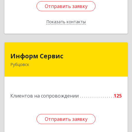
Отправить заявку
Отправить заявку
Показать контакты
Назад
Информ Сервис
Информ Сервис
Рубцовск
658204, Алтайский край, Рубцовск г, Алтайская
ул, дом № 7
Подробнее
Клиентов на сопровождении
125
Отправить заявку
Отправить заявку