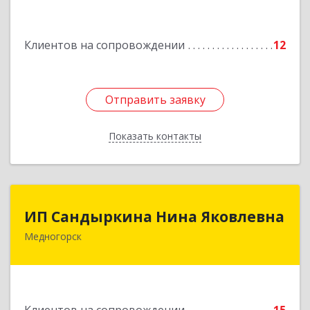
Подробнее
Клиентов на сопровождении
12
Отправить заявку
Отправить заявку
Показать контакты
Назад
ИП Сандыркина Нина Яковлевна
ИП Сандыркина Нина Яковлевна
Медногорск
462270, Оренбургская обл, Медногорск г,
Металлургов ул, дом № 19, кв.22
Подробнее