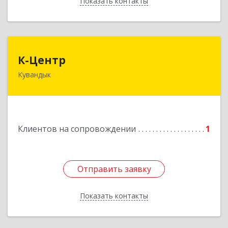
Показать контакты
Назад
К-Центр
К-Центр
Кувандык
462243, Оренбургская обл, Кувандыкский р-н,
Кувандык г, Ленина ул, дом № 20
Подробнее
Клиентов на сопровождении
1
Отправить заявку
Отправить заявку
Показать контакты
Назад