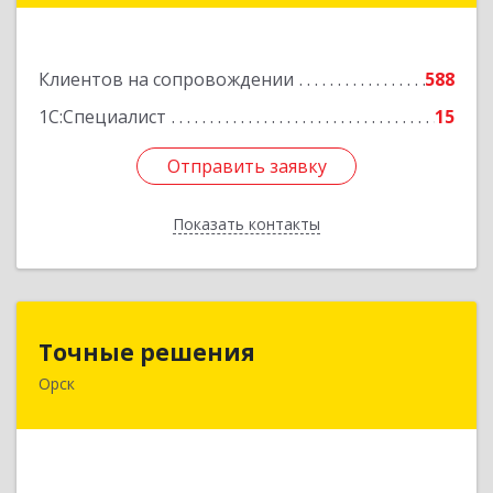
Подробнее
Клиентов на сопровождении
588
1С:Специалист
15
Отправить заявку
Отправить заявку
Показать контакты
Назад
Точные решения
Точные решения
Орск
462403, Оренбургская обл, Орск г,
Краматорская ул, дом № 2Б, пом.3, этаж 1, офис
2