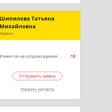
Шипилова Татьяна
Шипилова Татьяна
Михайловна
Михайловна
Заринск
Подробнее
Клиентов на сопровождении
13
Отправить заявку
Отправить заявку
Показать контакты
Назад