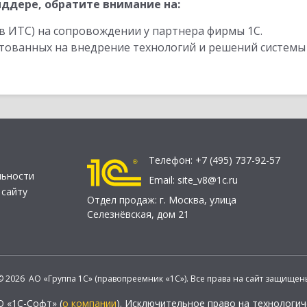
ддере, обратите внимание на:
в ИТС) на сопровождении у партнера фирмы 1С.
стованных на внедрение технологий и решений системы
Телефон:
+7 (495) 737-92-57
льности
Email:
site_v8@1c.ru
 сайту
Отдел продаж:
г. Москва
,
улица
Селезнёвская, дом 21
© 2026 АО «Группа 1С» (правопреемник «1С»). Все права на сайт защищен
О «1С-Софт» (
о компании
). Исключительное право на технологи