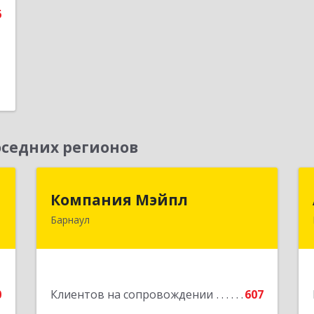
6
е
седних регионов
г
Компания Мэйпл
Компания Мэйпл
Барнаул
,
656038, Алтайский край, Барнаул г,
5
Комсомольский пр-кт, дом № 112
е
Подробнее
0
Клиентов на сопровождении
607