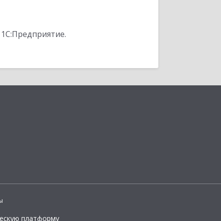
 1С:Предприятие.
ы
ческую платформу