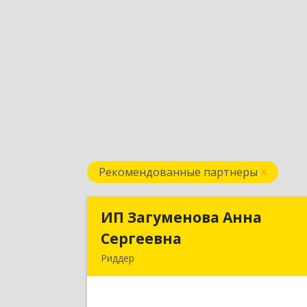
Рекомендованные партнеры
ИП Загуменова Анна
ИП Загуменова Анн
Сергеевна
Сергеевн
Риддер
Республика Казахстан, 071300, ВКО, г
Риддер, 4 мкрн, д.32, кв.2