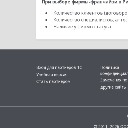
При выборе фирмы-франчайзи в Ри
Количество клиентов (договоро
Количество специалистов, атте
Наличие у фирмы статуса
Вход для партнеров 1С
Политика
конфиденциа
Учебная версия
Замечания по
Стать партнером
Другие сайты
© 2011- 2026 ОО