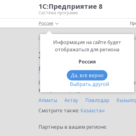
1С:Предприятие 8
Система программ
Россия
Пр
Главная
Сервисы ИТС
1С:Share
1С:Share в Р
Информация на сайте будет
отображаться для региона
Заказать 1С:Share
Россия
в Риддере
Да, все верно
Ознакомьтесь с информационными карт
Выбрать другой
внедрение продукта.
Алматы
Актау
Павлодар
Кызыло
Смотрите также:
Казахстан
Партнеры в вашем регионе: