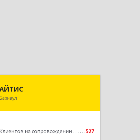
АЙТИС
АЙТИС
Барнаул
656067, Алтайский край, Барнаул г,
Взлетная ул, дом № 65
Подробнее
Клиентов на сопровождении
527