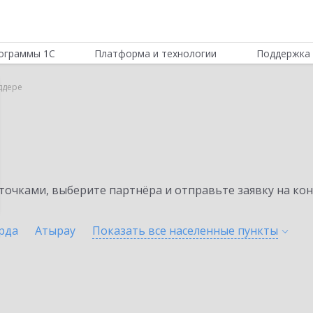
ограммы 1С
Платформа и технологии
Поддержка 
иддере
очками, выберите партнёра и отправьте заявку на ко
рда
Атырау
Показать все населенные
пункты