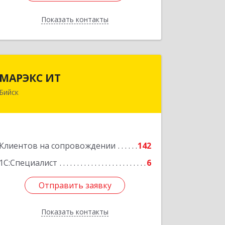
Показать контакты
Назад
МАРЭКС ИТ
МАРЭКС ИТ
Бийск
Алтайский край, Бийск г, Разина, дом
№ 94
Подробнее
Клиентов на сопровождении
142
1С:Специалист
6
Отправить заявку
Отправить заявку
Показать контакты
Назад