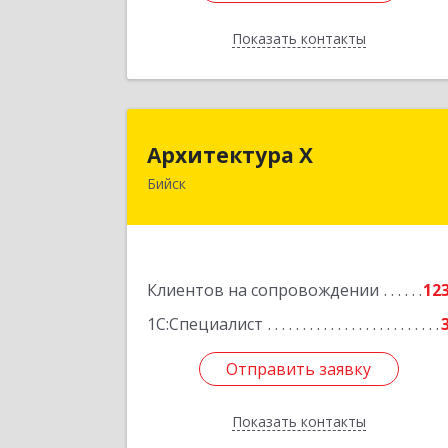
Показать контакты
Назад
Архитектура 
Архитектура Х
Бийск
659300, Алтайский край, Бийск г
Турусова ул, дом № 
Подробне
Клиентов на сопровождении
12
1С:Специалист
Отправить заявку
Отправить заявку
Показать контакты
Назад