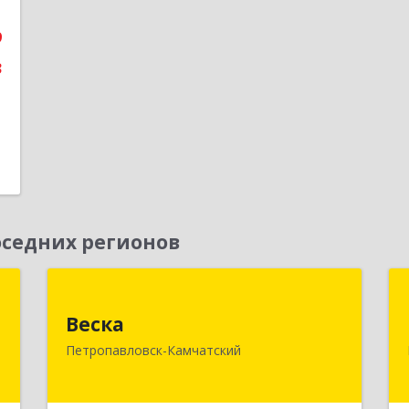
9
3
седних регионов
а
Веска
Веска
,
683031, Камчатский край,
Петропавловск-Камчатский
9
Петропавловск-Камчатский г, Карла
Маркса пр-кт, дом № 29/1, оф.300
е