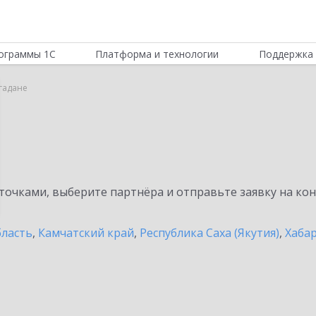
ограммы 1С
Платформа и технологии
Поддержка 
агадане
очками, выберите партнёра и отправьте заявку на ко
бласть
,
Камчатский край
,
Республика Саха (Якутия)
,
Хаба