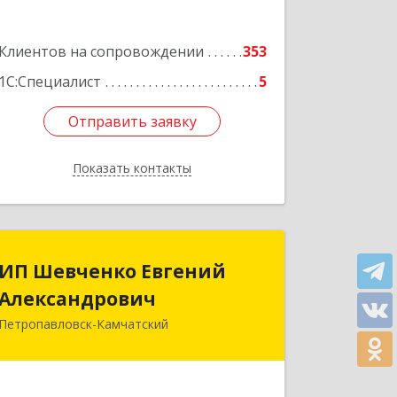
Подробнее
Клиентов на сопровождении
353
1С:Специалист
5
Отправить заявку
Отправить заявку
Показать контакты
Назад
ИП Шевченко Евгений
ИП Шевченко Евгений
Александрович
Александрович
Петропавловск-Камчатский
683010, Камчатский край,
Петропавловск-Камчатский г,
Капитана Драбкина ул, дом № 14, кв.3