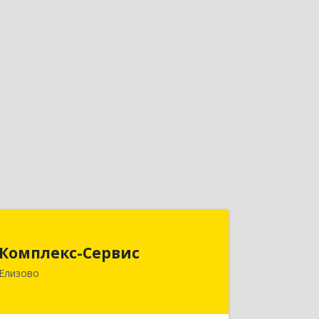
Комплекс-Сервис
Комплекс-Сервис
684000, Камчатский край, Елизовский
Елизово
р-н, Елизово г, Мурманская ул, дом №
4, пом.1