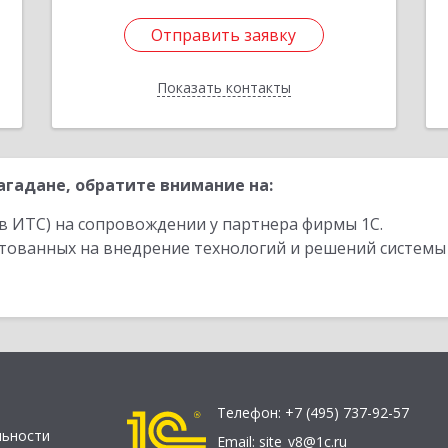
Отправить заявку
Отправить заявку
Показать контакты
Назад
гадане, обратите внимание на:
в ИТС) на сопровождении у партнера фирмы 1С.
стованных на внедрение технологий и решений системы
Телефон:
+7 (495) 737-92-57
льности
Email:
site_v8@1c.ru