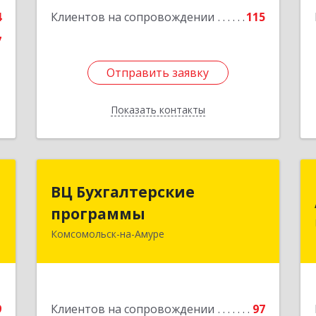
е
4
Клиентов на сопровождении
115
7
Отправить заявку
Отправить заявку
Показать контакты
Назад
-
ВЦ Бухгалтерские
ВЦ Бухгалтерские
р
программы
программы
"
Комсомольск-на-Амуре
681000, Хабаровский край,
Комсомольск-на-Амуре г, Сидоренко
,
ул, дом № 1А
,
2
Подробнее
9
Клиентов на сопровождении
97