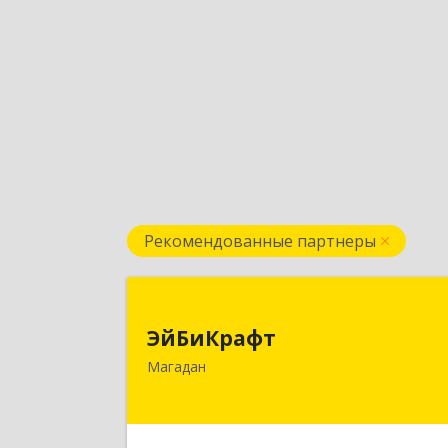
Рекомендованные партнеры
ЭйБиКраф
ЭйБиКрафт
685000, Магаданская обл, Магадан г
Магадан
Полярная ул, дом № 21
Подробне