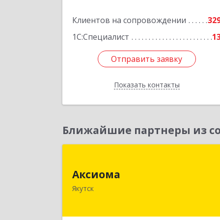
Клиентов на сопровождении
32
1С:Специалист
1
Отправить заявку
Отправить заявку
Показать контакты
Назад
Ближайшие партнеры из со
Аксиом
Аксиома
677000, Саха /Якутия/ Респ, Якутск г
Якутск
Чиряева ул, дом № 1, кв.1
Подробне