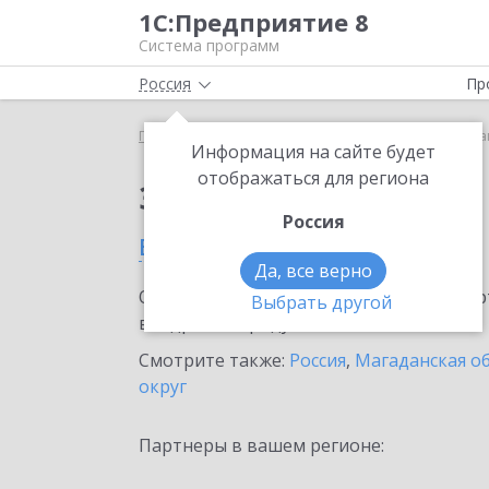
1С:Предприятие 8
Система программ
Россия
Пр
Главная
Сервисы ИТС
1С:Share
1С:Share в М
Информация на сайте будет
отображаться для региона
Заказать 1С:Share
Россия
в Магадане
Да, все верно
Ознакомьтесь с информационными карт
Выбрать другой
внедрение продукта.
Смотрите также:
Россия
,
Магаданская о
округ
Партнеры в вашем регионе: