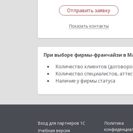
Отправить заявку
Отправить заявку
Показать контакты
Назад
При выборе фирмы-франчайзи в Ма
Количество клиентов (договоро
Количество специалистов, атте
Наличие у фирмы статуса
Вход для партнеров 1С
Политика
конфиденциа
Учебная версия