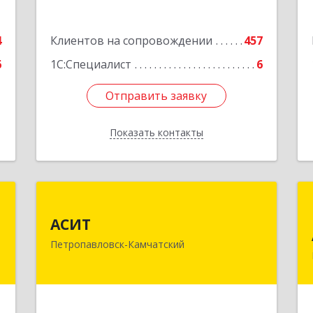
Подробнее
4
Клиентов на сопровождении
457
6
1С:Специалист
6
Отправить заявку
Отправить заявку
Показать контакты
Назад
р
АСИТ
АСИТ
,
683031, Камчатский край,
Петропавловск-Камчатский
,
Петропавловск-Камчатский г,
,
Топоркова ул, дом № 9/8, офис "С"
2
Подробнее