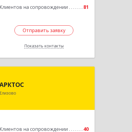
Подробнее
Клиентов на сопровождении
81
Отправить заявку
Отправить заявку
Показать контакты
Назад
АРКТОС
АРКТОС
684036, Камчатский край, Елизовский
Елизово
р-н, Вулканный рп, Центральная ул,
дом № 23, кв.1
Подробнее
Клиентов на сопровождении
40