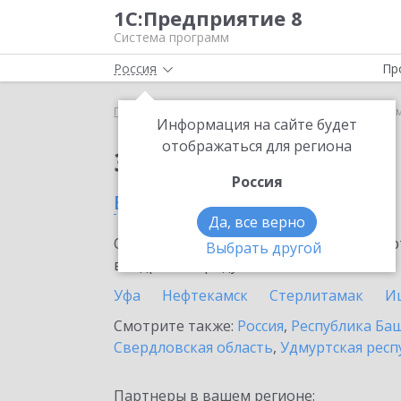
1С:Предприятие 8
Система программ
Россия
Пр
Главная
Сервисы ИТС
1С:Share
1С:Share в Ку
Информация на сайте будет
отображаться для региона
Заказать 1С:Share
Россия
в Кумертау
Да, все верно
Ознакомьтесь с информационными карт
Выбрать другой
внедрение продукта.
Уфа
Нефтекамск
Стерлитамак
И
Смотрите также:
Россия
,
Республика Ба
Свердловская область
,
Удмуртская респ
Партнеры в вашем регионе: