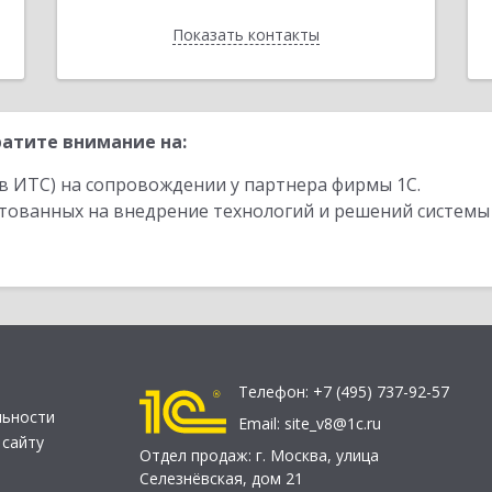
Показать контакты
Назад
атите внимание на:
в ИТС) на сопровождении у партнера фирмы 1С.
стованных на внедрение технологий и решений системы
Телефон:
+7 (495) 737-92-57
льности
Email:
site_v8@1c.ru
 сайту
Отдел продаж:
г. Москва
,
улица
Селезнёвская, дом 21