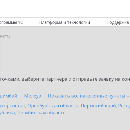
ограммы 1С
Платформа и технологии
Поддержка 
мертау
очками, выберите партнёра и отправьте заявку на ко
шимбай
Мелеуз
Показать все населенные
пункты
шкортостан
,
Оренбургская область
,
Пермский край
,
Респ
ублика
,
Челябинская область