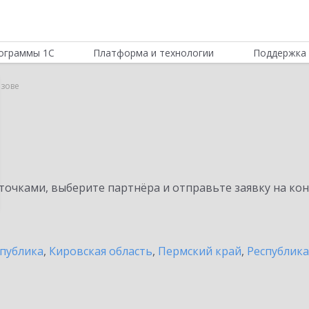
ограммы 1С
Платформа и технологии
Поддержка 
азове
очками, выберите партнёра и отправьте заявку на ко
спублика
,
Кировская область
,
Пермский край
,
Республик