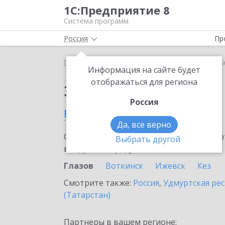
1С:Предприятие 8
Система программ
Россия
Пр
Главная
Сервисы ИТС
1С:Share
1С:Share в Гл
Информация на сайте будет
отображаться для региона
Заказать 1С:Share
Россия
в Глазове
Да, все верно
Ознакомьтесь с информационными карт
Выбрать другой
внедрение продукта.
Глазов
Воткинск
Ижевск
Кез
Смотрите также:
Россия
,
Удмуртская ре
(Татарстан)
Партнеры в вашем регионе: