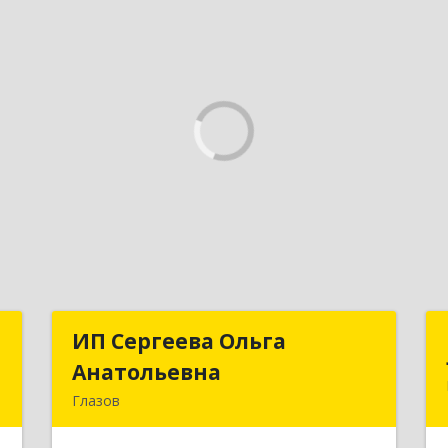
н
ИП Сергеева Ольга
ИП Сергеева Ольга
Анатольевна
Анатольевна
,
Глазов
0
427620, Удмуртская Респ, Глазов г,
Дзержинского ул, дом № 27/10-2