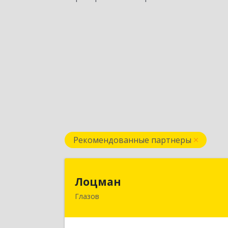
Рекомендованные партнеры
Лоцма
Лоцман
Глазов
427620, Удмуртская Респ, Глазов г
Сибирская ул, дом № 2