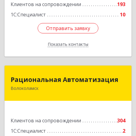
Клиентов на сопровождении
193
1С:Специалист
10
Отправить заявку
Отправить заявку
Показать контакты
Назад
Рациональная Автоматизация
Рациональная Автоматизация
Волоколамск
143600, Московская обл, Волоколамский р-н,
Волоколамск г, Октябрьская пл, дом № 10,
оф.12
Подробнее
Клиентов на сопровождении
304
1С:Специалист
2