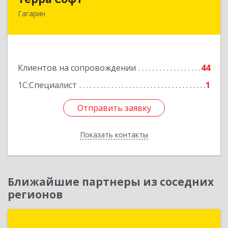
Гагарин
215010, Смоленская обл, Гагарин г, Ленина ул,
дом № 12
Подробнее
Клиентов на сопровождении
44
1С:Специалист
1
Отправить заявку
Отправить заявку
Показать контакты
Назад
Ближайшие партнеры из соседних
регионов
ГК АРРОУСОФТ