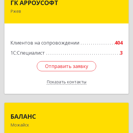
ГК АРРОУСОФТ
Ржев
172381, Тверская обл, м.о. Ржевский, Ржев г,
Большая Спасская ул, дом № 15, кв.2А
Подробнее
Клиентов на сопровождении
404
1С:Специалист
3
Отправить заявку
Отправить заявку
Показать контакты
Назад
БАЛАНС
БАЛАНС
Можайск
143200, Московская обл, Можайский р-н,