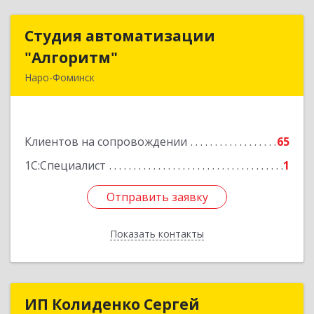
Студия автоматизации
Студия автоматизации
"Алгоритм"
"Алгоритм"
Наро-Фоминск
143306, Московская обл, г.о. Наро-Фоминский,
Наро-Фоминск г, Латышская ул, дом № 13А,
пом.4
Клиентов на сопровождении
65
Подробнее
1С:Специалист
1
Отправить заявку
Отправить заявку
Показать контакты
Назад
ИП Колиденко Сергей
ИП Колиденко Сергей