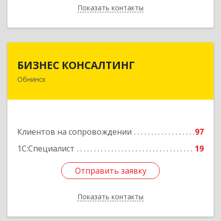
Показать контакты
Назад
БИЗНЕС КОНСАЛТИНГ
БИЗНЕС КОНСАЛТИНГ
Обнинск
249032, Калужская обл, Обнинск г, Курчатова ул,
дом № 27/2, пом.281
Подробнее
Клиентов на сопровождении
97
1С:Специалист
19
Отправить заявку
Отправить заявку
Показать контакты
Назад