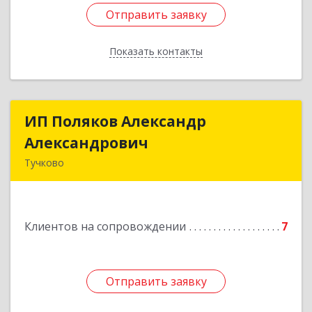
Отправить заявку
Отправить заявку
Показать контакты
Назад
ИП Поляков Александр
ИП Поляков Александр
Александрович
Александрович
Тучково
143160, Московская обл., Рузский р-н,
Дорохово п., Московская ул., д.9
Клиентов на сопровождении
7
Подробнее
Отправить заявку
Отправить заявку