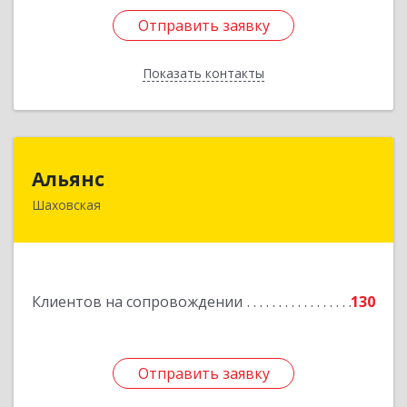
Отправить заявку
Отправить заявку
Показать контакты
Назад
Альянс
Альянс
Шаховская
143700, Московская обл, Шаховской р-н,
рп.Шаховская, ул.1-я Советская, дом № 44
Подробнее
Клиентов на сопровождении
130
Отправить заявку
Отправить заявку