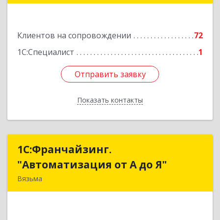
Подробнее
Клиентов на сопровождении
72
1С:Специалист
1
Отправить заявку
Отправить заявку
Показать контакты
Назад
1С:Франчайзинг.
1С:Франчайзинг.
"Автоматизация от А до Я"
"Автоматизация от А до Я"
Вязьма
215111, Смоленская обл, Вязьма г,
Красноармейское ш, дом № 3а, кв.42